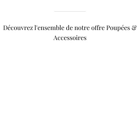
Découvrez l'ensemble de notre offre Poupées &
Accessoires
Poupées Minikane
Dressing Gordis 34 &
Gordis
37cm
Des bouilles à croquer
Défilé de styles
VOIR
VOIR