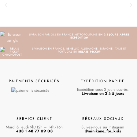
LIVRAISON PAR GLS EN FRANCE MÉTROPOLITAINE
EN 2-3 JOURS APRÈS
EXPÉDITION
LIVRAISON EN FRANCE, BENELUX, ALLEMAGNE, ESPAGNE, ITALIE ET
PORTUGAL EN
RELAIS PICKUP
PAIEMENTS SÉCURISÉS
EXPÉDITION RAPIDE
Expédition sous 2 jours ouvrés.
Livraison en 2 à 5 jours
SERVICE CLIENT
RÉSEAUX SOCIAUX
Mardi & Jeudi 9h/12h – 14h/16h
Suivez-nous sur Instagram
+33 1 48 77 09 03
@minikane_for_kids