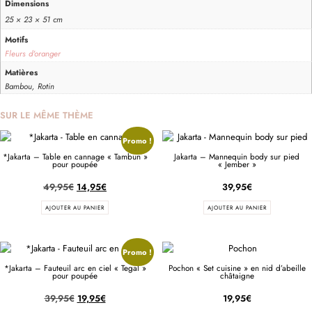
Dimensions
25 × 23 × 51 cm
Motifs
Fleurs d'oranger
Matières
Bambou, Rotin
SUR LE MÊME THÈME
Promo !
*Jakarta – Table en cannage « Tambun »
Jakarta – Mannequin body sur pied
pour poupée
« Jember »
49,95
€
14,95
€
39,95
€
AJOUTER AU PANIER
AJOUTER AU PANIER
Promo !
*Jakarta – Fauteuil arc en ciel « Tegal »
Pochon « Set cuisine » en nid d’abeille
pour poupée
châtaigne
39,95
€
19,95
€
19,95
€