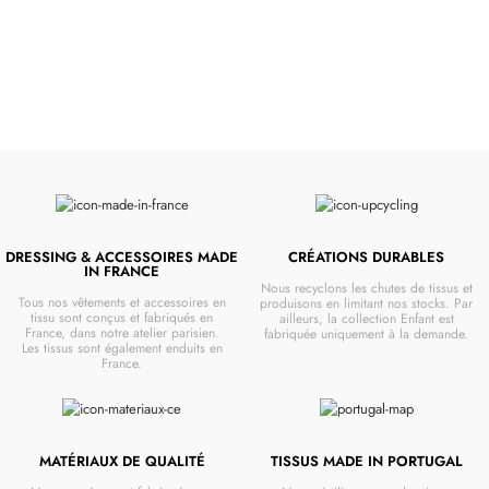
VOIR
DRESSING & ACCESSOIRES MADE
CRÉATIONS DURABLES
IN FRANCE
Nous recyclons les chutes de tissus et
Tous nos vêtements et accessoires en
produisons en limitant nos stocks. Par
tissu sont conçus et fabriqués en
ailleurs, la collection Enfant est
France, dans notre atelier parisien.
fabriquée uniquement à la demande.
Les tissus sont également enduits en
France.
MATÉRIAUX DE QUALITÉ
TISSUS MADE IN PORTUGAL