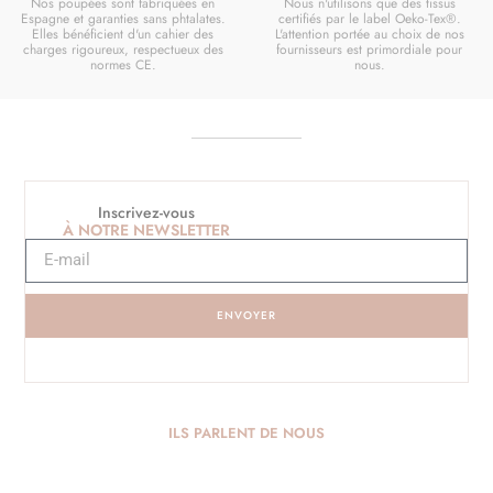
Nos poupées sont fabriquées en
Nous n'utilisons que des tissus
Espagne et garanties sans phtalates.
certifiés par le label Oeko-Tex®.
Elles bénéficient d'un cahier des
L'attention portée au choix de nos
charges rigoureux, respectueux des
fournisseurs est primordiale pour
normes CE.
nous.
Inscrivez-vous
À NOTRE NEWSLETTER
ENVOYER
ILS PARLENT DE NOUS