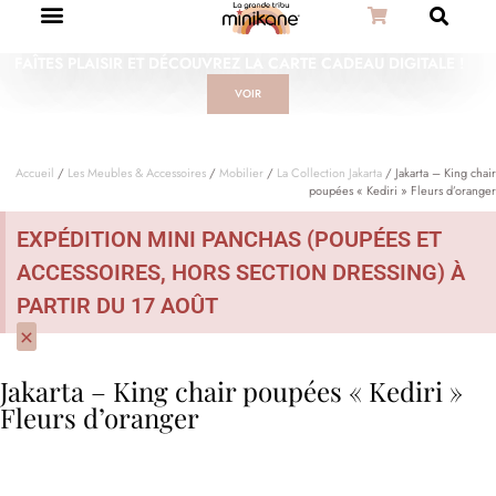
FAÎTES PLAISIR ET DÉCOUVREZ LA CARTE CADEAU DIGITALE !
VOIR
Accueil
/
Les Meubles & Accessoires
/
Mobilier
/
La Collection Jakarta
/ Jakarta – King chair
poupées « Kediri » Fleurs d’oranger
EXPÉDITION MINI PANCHAS (POUPÉES ET
ACCESSOIRES, HORS SECTION DRESSING) À
PARTIR DU 17 AOÛT
×
Jakarta – King chair poupées « Kediri »
Fleurs d’oranger