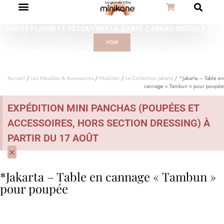
FAÎTES PLAISIR ET DÉCOUVREZ LA CARTE CADEAU DIGITALE !
VOIR
Accueil
/
Les Meubles & Accessoires
/
Mobilier
/
La Collection Jakarta
/ *Jakarta – Table en
cannage « Tambun » pour poupée
EXPÉDITION MINI PANCHAS (POUPÉES ET
ACCESSOIRES, HORS SECTION DRESSING) À
PARTIR DU 17 AOÛT
×
*Jakarta – Table en cannage « Tambun »
pour poupée