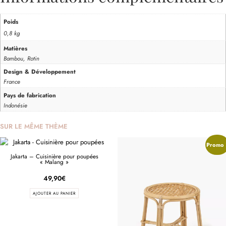
Poids
0,8 kg
Matières
Bambou, Rotin
Design & Développement
France
Pays de fabrication
Indonésie
SUR LE MÊME THÈME
Promo 
Jakarta – Cuisinière pour poupées
« Malang »
49,90
€
AJOUTER AU PANIER