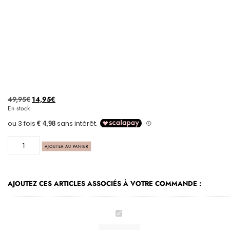
49,95
€
14,95
€
En stock
AJOUTER AU PANIER
AJOUTEZ CES ARTICLES ASSOCIÉS À VOTRE COMMANDE :
*Jakarta
-
Table