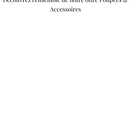
Accessoires
Poupées Minikane
Dressing Gordis 34 &
Gordis
37cm
Des bouilles à croquer
Défilé de styles
VOIR
VOIR
Meubles &
Valises d'antan