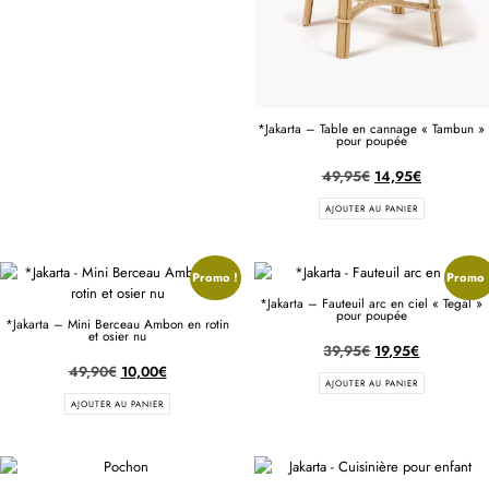
*Jakarta – Table en cannage « Tambun »
pour poupée
49,95
€
14,95
€
AJOUTER AU PANIER
Promo !
Promo 
*Jakarta – Fauteuil arc en ciel « Tegal »
pour poupée
*Jakarta – Mini Berceau Ambon en rotin
et osier nu
39,95
€
19,95
€
49,90
€
10,00
€
AJOUTER AU PANIER
AJOUTER AU PANIER