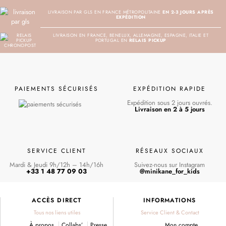
LIVRAISON PAR GLS EN FRANCE MÉTROPOLITAINE
EN 2-3 JOURS APRÈS
EXPÉDITION
LIVRAISON EN FRANCE, BENELUX, ALLEMAGNE, ESPAGNE, ITALIE ET
PORTUGAL EN
RELAIS PICKUP
PAIEMENTS SÉCURISÉS
EXPÉDITION RAPIDE
Expédition sous 2 jours ouvrés.
Livraison en 2 à 5 jours
SERVICE CLIENT
RÉSEAUX SOCIAUX
Mardi & Jeudi 9h/12h – 14h/16h
Suivez-nous sur Instagram
+33 1 48 77 09 03
@minikane_for_kids
ACCÈS DIRECT
INFORMATIONS
Tous nos liens utiles
Service Client & Contact
À propos
Collabs’
Presse
Mon compte