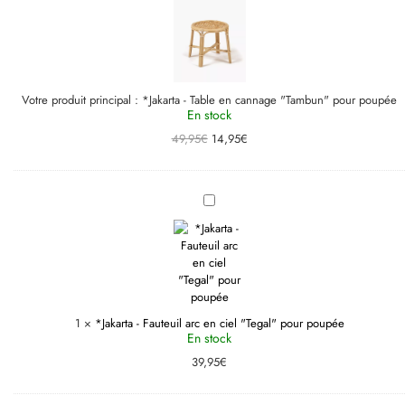
en
cannage
"Tambun"
pour
poupée
Votre produit principal :
*Jakarta - Table en cannage "Tambun" pour poupée
En stock
49,95
€
14,95
€
*Jakarta
-
Fauteuil
arc
en
ciel
"Tegal"
pour
poupée
1
×
*Jakarta - Fauteuil arc en ciel "Tegal" pour poupée
En stock
39,95
€