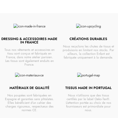
DRESSING & ACCESSOIRES MADE
CRÉATIONS DURABLES
IN FRANCE
Nous recyclons les chutes de tissus et
Tous nos vêtements et accessoires en
produisons en limitant nos stocks. Par
tissu sont conçus et fabriqués en
ailleurs, la collection Enfant est
France, dans notre atelier parisien.
fabriquée uniquement à la demande.
Les tissus sont également enduits en
France.
MATÉRIAUX DE QUALITÉ
TISSUS MADE IN PORTUGAL
Nos poupées sont fabriquées en
Nous n'utilisons que des tissus
Espagne et garanties sans phtalates.
certifiés par le label Oeko-Tex®.
Elles bénéficient d'un cahier des
L'attention portée au choix de nos
charges rigoureux, respectueux des
fournisseurs est primordiale pour
normes CE.
nous.