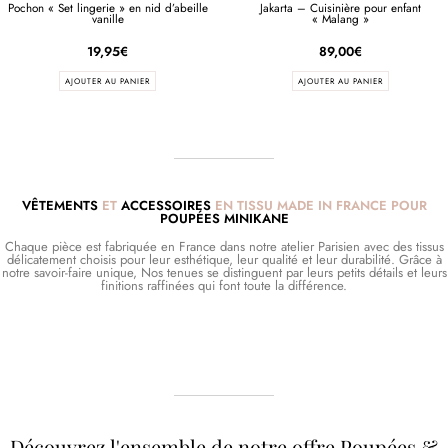
Pochon « Set lingerie » en nid d’abeille
Jakarta – Cuisinière pour enfant
vanille
« Malang »
19,95
€
89,00
€
AJOUTER AU PANIER
AJOUTER AU PANIER
VÊTEMENTS
ET
ACCESSOIRES
EN TISSU MADE IN FRANCE POUR
POUPÉES MINIKANE
Chaque pièce est fabriquée en France dans notre atelier Parisien avec des tissus
délicatement choisis pour leur esthétique, leur qualité et leur durabilité. Grâce à
notre savoir-faire unique, Nos tenues se distinguent par leurs petits détails et leurs
finitions raffinées qui font toute la différence.
Découvrez l'ensemble de notre offre Poupées &