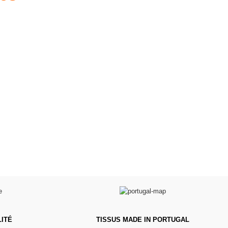
es d'antan prêtes
Poussettes & Landaus
à offrir
Prêts pour l'évasion
a malle aux trésors
VOIR
VOIR
ITÉ
TISSUS MADE IN PORTUGAL