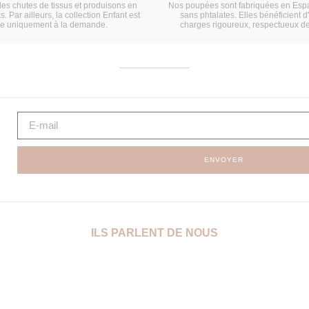
les chutes de tissus et produisons en
Nos poupées sont fabriquées en Espa
s. Par ailleurs, la collection Enfant est
sans phtalates. Elles bénéficient d
ée uniquement à la demande.
charges rigoureux, respectueux d
ENVOYER
ILS PARLENT DE NOUS