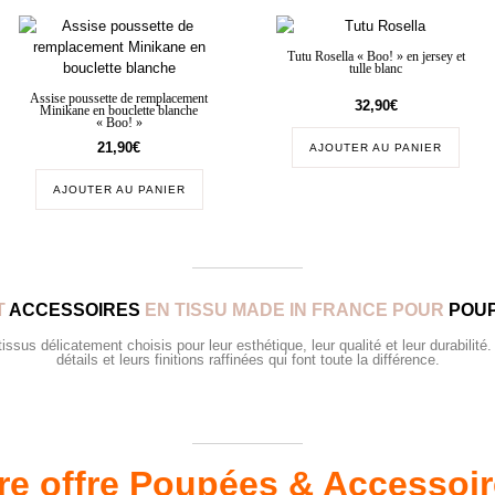
Tutu Rosella « Boo! » en jersey et
tulle blanc
Assise poussette de remplacement
32,90
€
Minikane en bouclette blanche
« Boo! »
21,90
€
AJOUTER AU PANIER
AJOUTER AU PANIER
T
ACCESSOIRES
EN TISSU MADE IN FRANCE POUR
POUP
sus délicatement choisis pour leur esthétique, leur qualité et leur durabilité.
détails et leurs finitions raffinées qui font toute la différence.
re offre Poupées & Accessoi