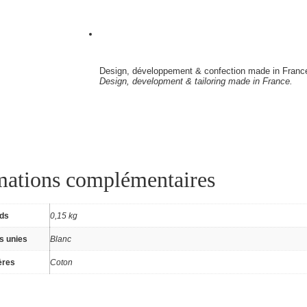
Design, développement & confection made in Franc
Design, development & tailoring made in France.
mations complémentaires
ids
0,15 kg
s unies
Blanc
ères
Coton