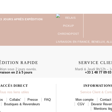
-3 JOURS APRÈS EXPÉDITION
LIVRAISON EN FRANCE, BENELUX, AL
ÉDITION RAPIDE
SERVICE CLI
tion sous 2 jours ouvrés.
Mardi & Jeudi 9h/12h – 1
vraison en 2 à 5 jours
+33 1 48 77 09 03
ACCÈS DIRECT
INFORMATION
Tous nos liens utiles
Service Client & Cont
os
Collabs’
Presse
FAQ
Mon compte
Contact 
Boutiques & Revendeurs
CGV
Devenir Reve
Mentions lég