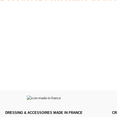
Poupées Minikane
Dressing Gordi
Gordis
37cm
Des bouilles à croquer
Défilé de styles
VOIR
VOIR
DRESSING & ACCESSOIRES MADE IN FRANCE
CR