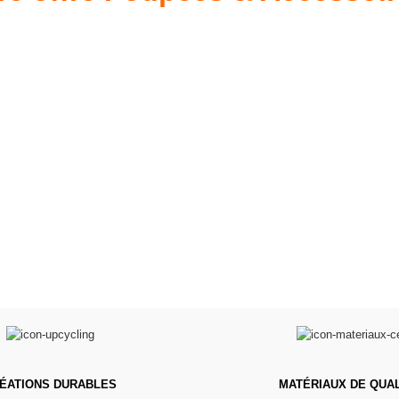
s 34 &
Valis
Meubles & Puériculture
Pour être bien équipé
L
VOIR
ÉATIONS DURABLES
MATÉRIAUX DE QUAL