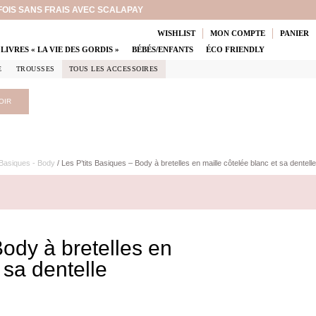
 FOIS SANS FRAIS AVEC SCALAPAY
WISHLIST
MON COMPTE
PANIER
LIVRES « LA VIE DES GORDIS »
BÉBÉS/ENFANTS
ÉCO FRIENDLY
E
TROUSSES
TOUS LES ACCESSOIRES
OIR
 Basiques - Body
/ Les P’tits Basiques – Body à bretelles en maille côtelée blanc et sa dentelle
Body à bretelles en
 sa dentelle