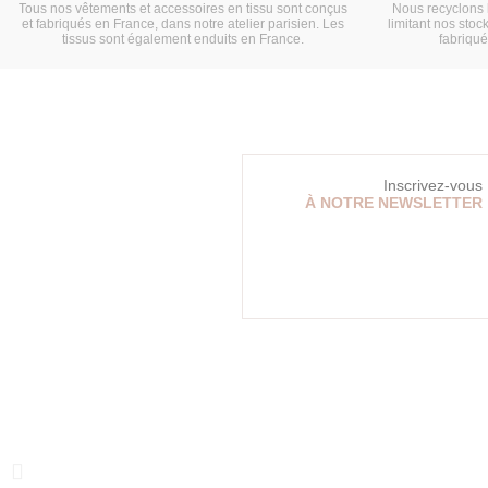
Tous nos vêtements et accessoires en tissu sont conçus
Nous recyclons 
et fabriqués en France, dans notre atelier parisien. Les
limitant nos stock
tissus sont également enduits en France.
fabriqu
Inscrivez-vous
À NOTRE NEWSLETTER