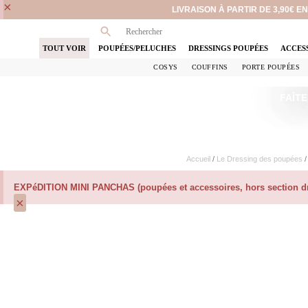
×
LIVRAISON À PARTIR DE 3,90€ 
TOUT VOIR
POUPÉES/PELUCHES
DRESSINGS POUPÉES
ACCES
COSYS
COUFFINS
PORTE POUPÉES
FAÎTE
Accueil
/
Le Dressing des poupées
EXPéDITION MINI PANCHAS (poupées et accessoires, hors section dre
×