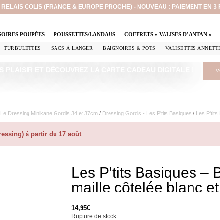
EN RELAIS COLIS (FRANCE & EUROPE PROCHE) - NOUVEAU : PAIEMENT EN 3
SOIRES POUPÉES
POUSSETTES/LANDAUS
COFFRETS « VALISES D’ANTAN »
TURBULETTES
SACS À LANGER
BAIGNOIRES & POTS
VALISETTES ANNETT
S PLAISIR ET DÉCOUVREZ LA CARTE CADEAU DIGITALE !
V
/
Le Dressing Minikane Gordis 34 et 37cm​
/
Dressing Gordis - Les P'tits Basiques
/
Les P'tits
ssing) à partir du 17 août
Les P’tits Basiques – 
maille côtelée blanc et
14,95
€
Rupture de stock