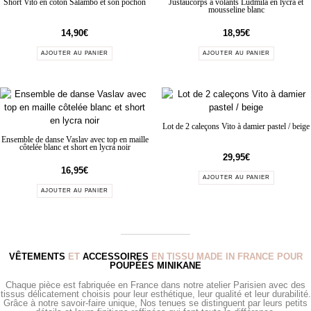
Short Vito en coton Salambo et son pochon
Justaucorps à volants Ludmila en lycra et
mousseline blanc
14,90
€
18,95
€
AJOUTER AU PANIER
AJOUTER AU PANIER
Lot de 2 caleçons Vito à damier pastel / beige
Ensemble de danse Vaslav avec top en maille
côtelée blanc et short en lycra noir
29,95
€
16,95
€
AJOUTER AU PANIER
AJOUTER AU PANIER
VÊTEMENTS
ET
ACCESSOIRES
EN TISSU MADE IN FRANCE POUR
POUPÉES MINIKANE
Chaque pièce est fabriquée en France dans notre atelier Parisien avec des
tissus délicatement choisis pour leur esthétique, leur qualité et leur durabilité.
Grâce à notre savoir-faire unique, Nos tenues se distinguent par leurs petits