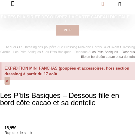
FAÎTES PLAISIR ET DÉCOUVREZ LA CARTE CADEAU DIGITALE
!
VOIR
Accueil
/
Le Dressing des poupées
/
Le Dressing Minikane Gordis 34 et 37cm​
/
Dressing
Gordis - Les P'tits Basiques
/
Les P'tits Basiques - Dessous
/ Les P’tits Basiques – Dessous
fille en bord côte cacao et sa dentelle
EXPéDITION MINI PANCHAS (poupées et accessoires, hors section
dressing) à partir du 17 août
×
Les P’tits Basiques – Dessous fille en
bord côte cacao et sa dentelle
15,95
€
Rupture de stock