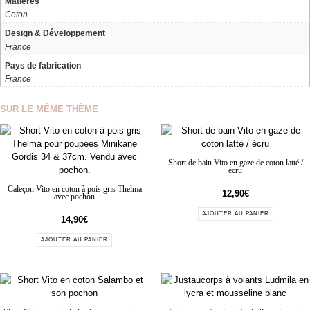
Matières
Coton
Design & Développement
France
Pays de fabrication
France
SUR LE MÊME THÈME
Short de bain Vito en gaze de coton latté /
écru
Caleçon Vito en coton à pois gris Thelma
12,90
€
avec pochon
AJOUTER AU PANIER
14,90
€
AJOUTER AU PANIER