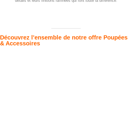
détails et leurs finitions raffinées qui font toute la différence.
Découvrez l'ensemble de notre offre Poupées
& Accessoires
Poupées Minikane
Dressing Gordis 34
Gordis
& 37cm
Des bouilles à croquer
Défilé de styles
VOIR
VOIR