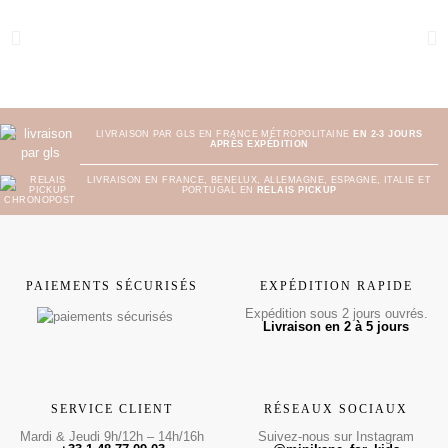
LIVRAISON PAR GLS EN FRANCE MÉTROPOLITAINE
EN 2-3 JOURS
APRÈS EXPÉDITION
LIVRAISON EN FRANCE, BENELUX, ALLEMAGNE, ESPAGNE, ITALIE ET
PORTUGAL EN
RELAIS PICKUP
PAIEMENTS SÉCURISÉS
EXPÉDITION RAPIDE
Expédition sous 2 jours ouvrés.
Livraison en 2 à 5 jours
SERVICE CLIENT
RÉSEAUX SOCIAUX
Mardi & Jeudi 9h/12h – 14h/16h
Suivez-nous sur Instagram