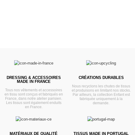
VOIR
DRESSING & ACCESSOIRES
CRÉATIONS DURABLES
MADE IN FRANCE
Nous recyclons les chutes de tissus
Tous nos vêtements et accessoires
et produisons en limitant nos stocks.
en tissu sont conçus et fabriqués en
Par ailleurs, la collection Enfant est
France, dans notre atelier parisien.
fabriquée uniquement à la
Les tissus sont également enduits
demande.
en France.
MATÉRIAUX DE QUALITÉ
TISSUS MADE IN PORTUGAL