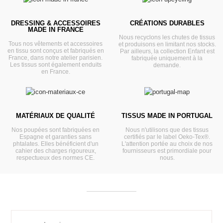
DRESSING & ACCESSOIRES
CRÉATIONS DURABLES
MADE IN FRANCE
Nous recyclons les chutes de tissus
Tous nos vêtements et accessoires
et produisons en limitant nos stocks.
en tissu sont conçus et fabriqués en
Par ailleurs, la collection Enfant est
France, dans notre atelier parisien.
fabriquée uniquement à la
Les tissus sont également enduits
demande.
en France.
MATÉRIAUX DE QUALITÉ
TISSUS MADE IN PORTUGAL
Nos poupées sont fabriquées en
Nous n'utilisons que des tissus
Espagne et garanties sans
certifiés par le label Oeko-Tex®.
phtalates. Elles bénéficient d'un
L'attention portée au choix de nos
cahier des charges rigoureux,
fournisseurs est primordiale pour
respectueux des normes CE.
nous.