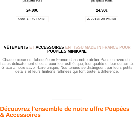
parapluie rose
parapluie blanc
24,90
€
24,90
€
AJOUTER AU PANIER
AJOUTER AU PANIER
VÊTEMENTS
ET
ACCESSOIRES
EN TISSU MADE IN FRANCE POUR
POUPÉES MINIKANE
Chaque pièce est fabriquée en France dans notre atelier Parisien avec des
tissus délicatement choisis pour leur esthétique, leur qualité et leur durabilité.
Grâce à notre savoir-faire unique, Nos tenues se distinguent par leurs petits
détails et leurs finitions raffinées qui font toute la différence.
Découvrez l'ensemble de notre offre Poupées
& Accessoires