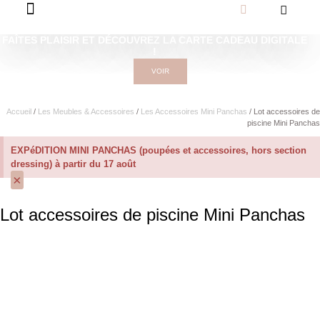
FAÎTES PLAISIR ET DÉCOUVREZ LA CARTE CADEAU DIGITALE
!
VOIR
Accueil
/
Les Meubles & Accessoires
/
Les Accessoires Mini Panchas
/ Lot accessoires de
piscine Mini Panchas
EXPéDITION MINI PANCHAS (poupées et accessoires, hors section
dressing) à partir du 17 août
×
Lot accessoires de piscine Mini Panchas