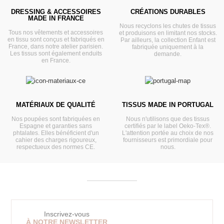
DRESSING & ACCESSOIRES
CRÉATIONS DURABLES
MADE IN FRANCE
Nous recyclons les chutes de tissus
Tous nos vêtements et accessoires
et produisons en limitant nos stocks.
en tissu sont conçus et fabriqués en
Par ailleurs, la collection Enfant est
France, dans notre atelier parisien.
fabriquée uniquement à la
Les tissus sont également enduits
demande.
en France.
MATÉRIAUX DE QUALITÉ
TISSUS MADE IN PORTUGAL
Nos poupées sont fabriquées en
Nous n'utilisons que des tissus
Espagne et garanties sans
certifiés par le label Oeko-Tex®.
phtalates. Elles bénéficient d'un
L'attention portée au choix de nos
cahier des charges rigoureux,
fournisseurs est primordiale pour
respectueux des normes CE.
nous.
Inscrivez-vous
À NOTRE NEWSLETTER