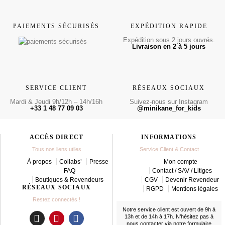
PAIEMENTS SÉCURISÉS
EXPÉDITION RAPIDE
Expédition sous 2 jours ouvrés.
Livraison en 2 à 5 jours
SERVICE CLIENT
RÉSEAUX SOCIAUX
Mardi & Jeudi 9h/12h – 14h/16h
Suivez-nous sur Instagram
+33 1 48 77 09 03
@minikane_for_kids
ACCÈS DIRECT
INFORMATIONS
Tous nos liens utiles
Service Client & Contact
À propos
Collabs’
Presse
Mon compte
FAQ
Contact / SAV / Litiges
Boutiques & Revendeurs
CGV
Devenir Revendeur
RÉSEAUX SOCIAUX
RGPD
Mentions légales
Restez connectés !
Notre service client est ouvert de 9h à
13h et de 14h à 17h. N’hésitez pas à
nous contacter
via notre formulaire