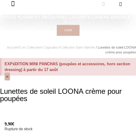
FAÎTES PLAISIR ET DÉCOUVREZ LA CARTE CADEAU DIGITALE
!
VOIR
Accueil
/
Les Collections Capsules
/
Collection Saint Valentin
/ Lunettes de soleil LOONA
crème pour poupées
EXPéDITION MINI PANCHAS (poupées et accessoires, hors section
dressing) à partir du 17 août
×
Lunettes de soleil LOONA crème pour
poupées
9,90
€
Rupture de stock