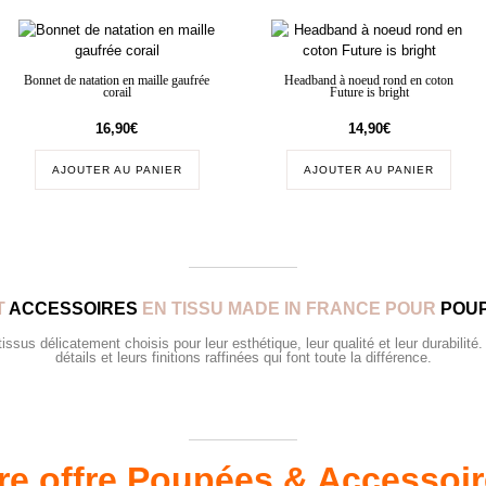
Bonnet de natation en maille gaufrée
Headband à noeud rond en coton
corail
Future is bright
16,90
€
14,90
€
AJOUTER AU PANIER
AJOUTER AU PANIER
T
ACCESSOIRES
EN TISSU MADE IN FRANCE POUR
POUP
sus délicatement choisis pour leur esthétique, leur qualité et leur durabilité.
détails et leurs finitions raffinées qui font toute la différence.
re offre Poupées & Accessoi