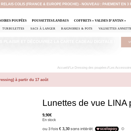
EN RELAIS COLIS (FRANCE & EUROPE PROCHE) - NOUVEAU : PAIEMENT EN 3
SOIRES POUPÉES
POUSSETTES/LANDAUS
COFFRETS « VALISES D’ANTAN »
TURBULETTES
SACS À LANGER
BAIGNOIRES & POTS
VALISETTES ANNETT
S PLAISIR ET DÉCOUVREZ LA CARTE CADEAU DIGITALE !
V
Accueil
/
Le Dressing des poupées
/
Les Accessoir
ssing) à partir du 17 août
Lunettes de vue LINA
9,90
€
En stock