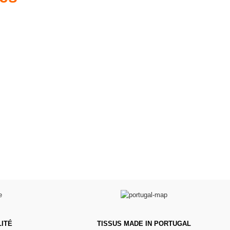
es d'antan prêtes
Poussettes & Landaus
à offrir
Prêts pour l'évasion
a malle aux trésors
VOIR
VOIR
ITÉ
TISSUS MADE IN PORTUGAL