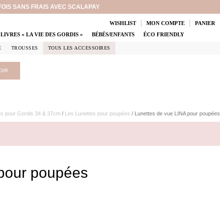
 FOIS SANS FRAIS AVEC SCALAPAY
WISHLIST
MON COMPTE
PANIER
LIVRES « LA VIE DES GORDIS »
BÉBÉS/ENFANTS
ÉCO FRIENDLY
E
TROUSSES
TOUS LES ACCESSOIRES
OIR
es pour Gordis 34 & 37cm
/
Les Lunettes pour poupées
/ Lunettes de vue LINA pour poupées
 pour poupées