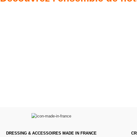
Poupées Minikane
Dressing Gordi
Gordis
37cm
Des bouilles à croquer
Défilé de styles
VOIR
VOIR
DRESSING & ACCESSOIRES MADE IN FRANCE
CR