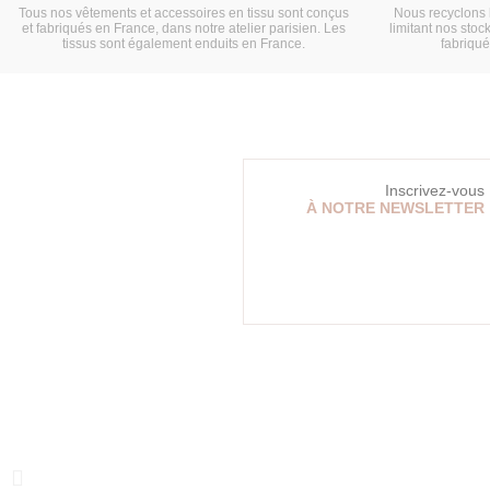
Tous nos vêtements et accessoires en tissu sont conçus
Nous recyclons 
et fabriqués en France, dans notre atelier parisien. Les
limitant nos stock
tissus sont également enduits en France.
fabriqu
Inscrivez-vous
À NOTRE NEWSLETTER