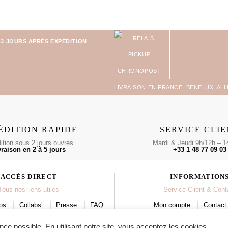
-3 JOURS APRÈS EXPÉDITION
LIVRAISON EN FRANCE, BENELUX, AL
ÉDITION RAPIDE
SERVICE CLI
tion sous 2 jours ouvrés.
Mardi & Jeudi 9h/12h – 1
vraison en 2 à 5 jours
+33 1 48 77 09 03
ACCÈS DIRECT
INFORMATION
Tous nos liens utiles
Service Client & Cont
os
Collabs’
Presse
FAQ
Mon compte
Contact 
Boutiques & Revendeurs
CGV
Devenir Reve
Mentions lég
nce possible. En utilisant notre site, vous acceptez les cookies.