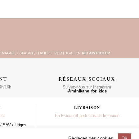
LEMAGNE, ESPAGNE, ITALIE ET PORTUGAL EN
RELAIS PICKUP
ENT
RÉSEAUX SOCIAUX
4h/16h
Suivez-nous sur Instagram
@minikane_for_kids
S
LIVRAISON
act
En France et partout dans le monde
/ SAV / Litiges
ndeur
RGPD
ales
Règlages des cookies
OK