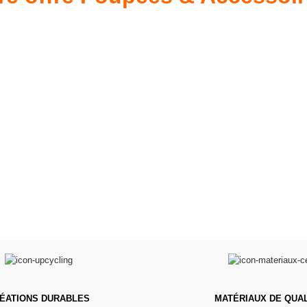
s 34 &
Valis
Meubles & Puériculture
Pour être bien équipé
L
VOIR
ÉATIONS DURABLES
MATÉRIAUX DE QUAL