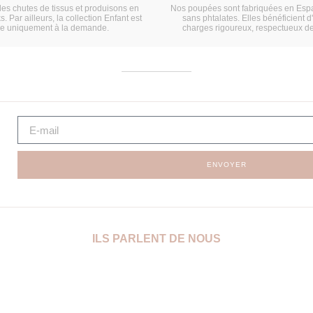
les chutes de tissus et produisons en
Nos poupées sont fabriquées en Espa
s. Par ailleurs, la collection Enfant est
sans phtalates. Elles bénéficient d
ée uniquement à la demande.
charges rigoureux, respectueux d
ENVOYER
ILS PARLENT DE NOUS