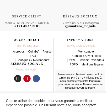
SERVICE CLIENT
RÉSEAUX SOCIAUX
Mardi & Jeudi 9h/12h – 14h/16h
Suivez-nous sur Instagram
+33 1 48 77 09 03
@minikane_for_kids
ACCÈS DIRECT
INFORMATIONS
Tous nos liens utiles
Service Client & Contact
À propos
Collabs’
Presse
Mon compte
FAQ
Contact / SAV / Litiges
Boutiques & Revendeurs
CGV
Devenir Revendeur
RÉSEAUX SOCIAUX
RGPD
Mentions légales
Restez connectés !
Notre service client est ouvert de 9h à
13h et de 14h à 17h. N’hésitez pas à
nous contacter
via notre formulaire
I
P
F
pour toute demande. Notre showroom
n
i
a
n’est pas ouvert au public.
s
n
c
t
t
e
LIVRAISON
Ce site utilise des cookies pour vous garantir la meilleure
a
e
b
En France et partout dans le monde
expérience possible. En utilisant notre site, vous acceptez
g
r
o