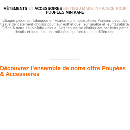
VÊTEMENTS
ET
ACCESSOIRES
EN TISSU MADE IN FRANCE POUR
POUPÉES MINIKANE
Chaque pièce est fabriquée en France dans notre atelier Parisien avec des
tissus délicatement choisis pour leur esthétique, leur qualité et leur durabilité.
Grâce à notre savoir-faire unique, Nos tenues se distinguent par leurs petits
détails et leurs finitions raffinées qui font toute la différence.
Découvrez l'ensemble de notre offre Poupées
& Accessoires
Poupées Minikane
Dressing Gordis 34
Gordis
& 37cm
Des bouilles à croquer
Défilé de styles