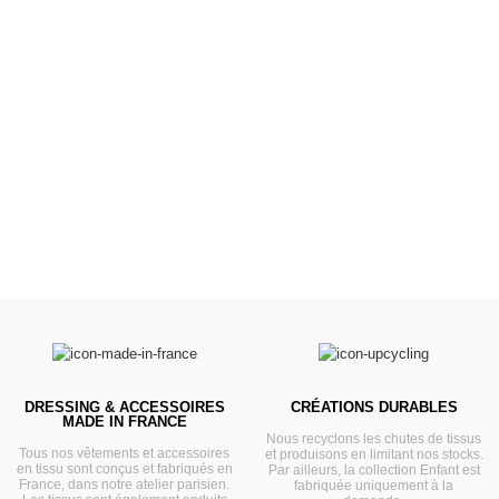
Poussettes &
Landaus
Prêts pour l'évasion
VOIR
DRESSING & ACCESSOIRES
CRÉATIONS DURABLES
MADE IN FRANCE
Nous recyclons les chutes de tissus
Tous nos vêtements et accessoires
et produisons en limitant nos stocks.
en tissu sont conçus et fabriqués en
Par ailleurs, la collection Enfant est
France, dans notre atelier parisien.
fabriquée uniquement à la