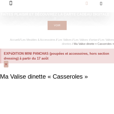
FAÎTES PLAISIR ET DÉCOUVREZ LA CARTE CADEAU DIGITALE
!
VOIR
Accueil
/
Les Meubles & Accessoires
/
Les Valises
/
Les Valises d'antan
/
Les Valises
dinettes
/ Ma Valise dinette « Casseroles »
EXPéDITION MINI PANCHAS (poupées et accessoires, hors section
dressing) à partir du 17 août
×
Ma Valise dinette « Casseroles »