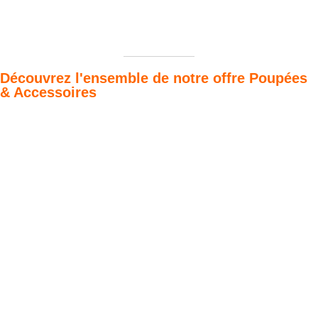
Découvrez l'ensemble de notre offre Poupées
& Accessoires
Poupées Minikane
Dressing Gordis 34
Gordis
& 37cm
Des bouilles à croquer
Défilé de styles
VOIR
VOIR