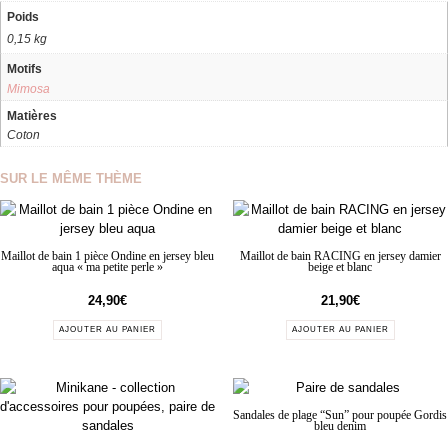
Poids
0,15 kg
Motifs
Mimosa
Matières
Coton
SUR LE MÊME THÈME
Maillot de bain 1 pièce Ondine en jersey bleu
Maillot de bain RACING en jersey damier
aqua « ma petite perle »
beige et blanc
24,90
€
21,90
€
AJOUTER AU PANIER
AJOUTER AU PANIER
Sandales de plage “Sun” pour poupée Gordis
bleu denim