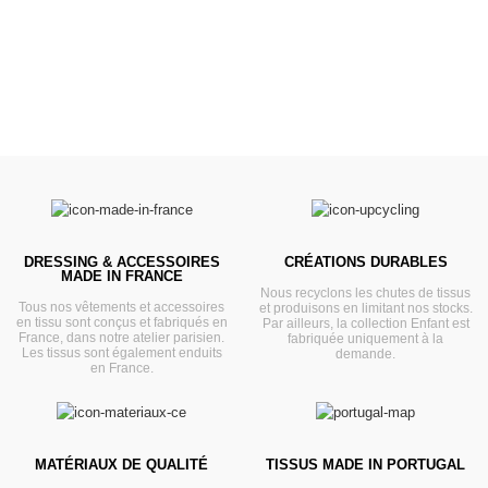
VOIR
DRESSING & ACCESSOIRES
CRÉATIONS DURABLES
MADE IN FRANCE
Nous recyclons les chutes de tissus
Tous nos vêtements et accessoires
et produisons en limitant nos stocks.
en tissu sont conçus et fabriqués en
Par ailleurs, la collection Enfant est
France, dans notre atelier parisien.
fabriquée uniquement à la
Les tissus sont également enduits
demande.
en France.
MATÉRIAUX DE QUALITÉ
TISSUS MADE IN PORTUGAL