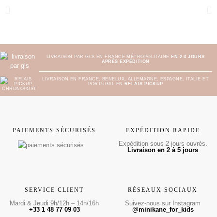
LIVRAISON PAR GLS EN FRANCE MÉTROPOLITAINE
EN 2-3 JOURS
APRÈS EXPÉDITION
LIVRAISON EN FRANCE, BENELUX, ALLEMAGNE, ESPAGNE, ITALIE ET
PORTUGAL EN
RELAIS PICKUP
PAIEMENTS SÉCURISÉS
EXPÉDITION RAPIDE
Expédition sous 2 jours ouvrés.
Livraison en 2 à 5 jours
SERVICE CLIENT
RÉSEAUX SOCIAUX
Mardi & Jeudi 9h/12h – 14h/16h
Suivez-nous sur Instagram
+33 1 48 77 09 03
@minikane_for_kids