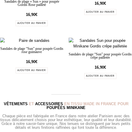
Sandales de plage « Sun » pour poupée
16,90
€
Gordis Rose pailleté
AJOUTER AU PANIER
16,90
€
AJOUTER AU PANIER
Sandales de plage “Sun” pour poupée Gordis
rose guimauve
Sandales de plage “Sun” pour poupée Gordis
crêpe pailletée
16,90
€
16,90
€
AJOUTER AU PANIER
AJOUTER AU PANIER
VÊTEMENTS
ET
ACCESSOIRES
EN TISSU MADE IN FRANCE POUR
POUPÉES MINIKANE
Chaque pièce est fabriquée en France dans notre atelier Parisien avec des
tissus délicatement choisis pour leur esthétique, leur qualité et leur durabilité.
Grâce à notre savoir-faire unique, Nos tenues se distinguent par leurs petits
détails et leurs finitions raffinées qui font toute la différence.