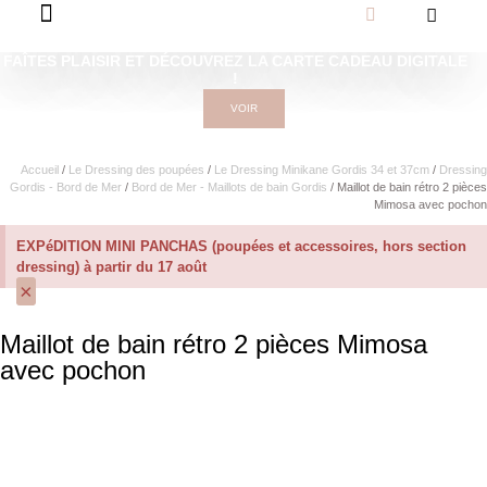
FAÎTES PLAISIR ET DÉCOUVREZ LA CARTE CADEAU DIGITALE
!
VOIR
Accueil
/
Le Dressing des poupées
/
Le Dressing Minikane Gordis 34 et 37cm​
/
Dressing
Gordis - Bord de Mer
/
Bord de Mer - Maillots de bain Gordis
/ Maillot de bain rétro 2 pièces
Mimosa avec pochon
EXPéDITION MINI PANCHAS (poupées et accessoires, hors section
dressing) à partir du 17 août
×
Maillot de bain rétro 2 pièces Mimosa
avec pochon