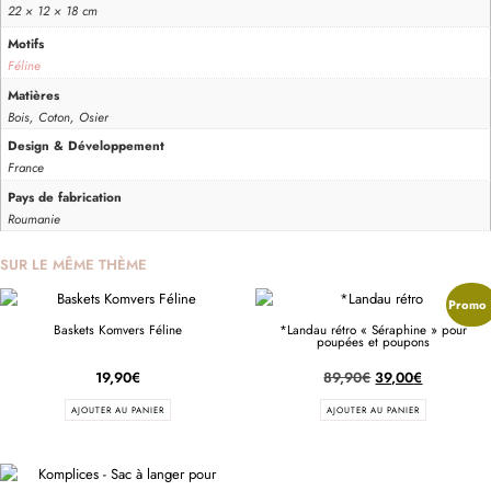
22 × 12 × 18 cm
Motifs
Féline
Matières
Bois, Coton, Osier
Design & Développement
France
Pays de fabrication
Roumanie
SUR LE MÊME THÈME
Promo 
Baskets Komvers Féline
*Landau rétro « Séraphine » pour
poupées et poupons
19,90
€
89,90
€
39,00
€
AJOUTER AU PANIER
AJOUTER AU PANIER