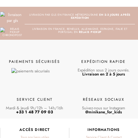
LIVRAISON PAR GLS EN FRANCE MÉTROPOLITAINE
EN 2-3 JOURS APRÈS
EXPÉDITION
LIVRAISON EN FRANCE, BENELUX, ALLEMAGNE, ESPAGNE, ITALIE ET
PORTUGAL EN
RELAIS PICKUP
PAIEMENTS SÉCURISÉS
EXPÉDITION RAPIDE
Expédition sous 2 jours ouvrés.
Livraison en 2 à 5 jours
SERVICE CLIENT
RÉSEAUX SOCIAUX
Mardi & Jeudi 9h/12h – 14h/16h
Suivez-nous sur Instagram
+33 1 48 77 09 03
@minikane_for_kids
ACCÈS DIRECT
INFORMATIONS
Tous nos liens utiles
Service Client & Contact