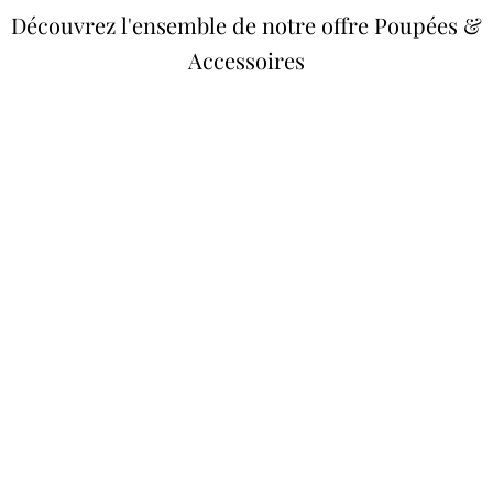
Découvrez l'ensemble de notre offre Poupées &
Accessoires
Poupées Minikane
Dressing Gordis 34 &
Gordis
37cm
Des bouilles à croquer
Défilé de styles
VOIR
VOIR