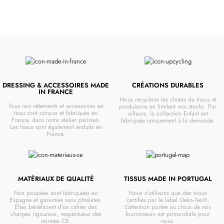
DRESSING & ACCESSOIRES MADE
CRÉATIONS DURABLES
IN FRANCE
Nous recyclons les chutes de tissus et
Tous nos vêtements et accessoires en
produisons en limitant nos stocks. Par
tissu sont conçus et fabriqués en
ailleurs, la collection Enfant est
France, dans notre atelier parisien.
fabriquée uniquement à la demande.
Les tissus sont également enduits en
France.
MATÉRIAUX DE QUALITÉ
TISSUS MADE IN PORTUGAL
Nos poupées sont fabriquées en
Nous n'utilisons que des tissus
Espagne et garanties sans phtalates.
certifiés par le label Oeko-Tex®.
Elles bénéficient d'un cahier des
L'attention portée au choix de nos
charges rigoureux, respectueux des
fournisseurs est primordiale pour
normes CE.
nous.