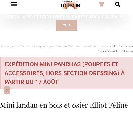
FAÎTES PLAISIR ET DÉCOUVREZ LA CARTE CADEAU DIGITALE !
VOIR
Accueil
/
Les Collections Capsules
/
Collection Capsule Imprimés Animaliers
/ Mini landau en
bois et osier Elliot Féline
EXPÉDITION MINI PANCHAS (POUPÉES ET
ACCESSOIRES, HORS SECTION DRESSING) À
PARTIR DU 17 AOÛT
×
Mini landau en bois et osier Elliot Féline