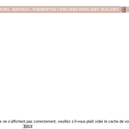
×
OCHE) - NOUVEAU : PAIEMENT EN 3 FOIS SANS FRAIS AVEC SCALAPAY
s ne s’affichent pas correctement, veuillez s’il-vous-plaît vider le cache de v
TOUT