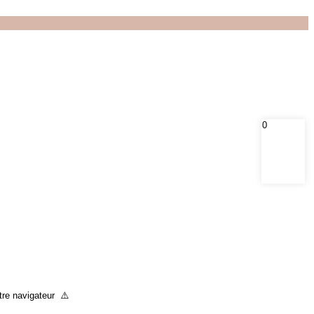
0
otre navigateur ⚠️