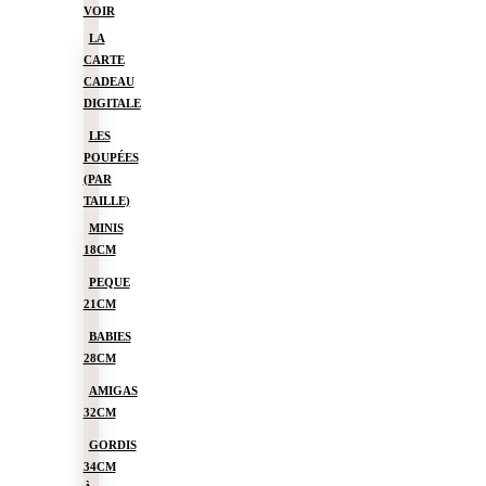
VOIR
LA
CARTE
CADEAU
DIGITALE
LES
POUPÉES
(PAR
TAILLE)
MINIS
18CM
PEQUE
21CM
BABIES
28CM
AMIGAS
32CM
GORDIS
34CM