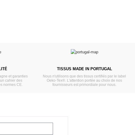
VOIR
ITÉ
TISSUS MADE IN PORTUGAL
gne et garanties
Nous n'utilisons que des tissus certifiés par le label
'un cahier des
Oeko-Tex®. L'attention portée au choix de nos
es normes CE.
fournisseurs est primordiale pour nous.