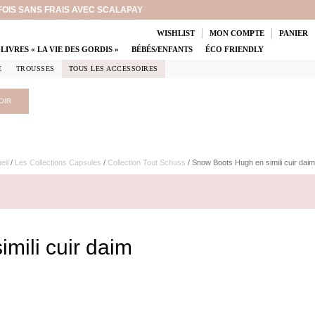
 FOIS SANS FRAIS AVEC SCALAPAY
WISHLIST
MON COMPTE
PANIER
LIVRES « LA VIE DES GORDIS »
BÉBÉS/ENFANTS
ÉCO FRIENDLY
E
TROUSSES
TOUS LES ACCESSOIRES
OIR
eil
/
Les Collections Capsules
/
Collection Tout Schuss
/ Snow Boots Hugh en simili cuir daim
mili cuir daim