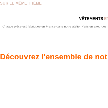
SUR LE MÊME THÈME
VÊTEMENTS
E
Chaque pièce est fabriquée en France dans notre atelier Parisien avec des tis
Découvrez l'ensemble de not
Poupées Minikane
Dressing Gordi
Gordis
37cm
Des bouilles à croquer
Défilé de styles