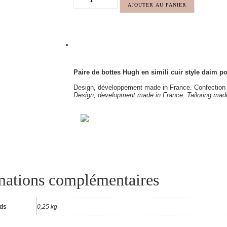
AJOUTER AU PANIER
Paire de bottes Hugh en simili cuir style daim 
Design, développement made in France. Confection
Design, development made in France. Tailoring made
mations complémentaires
ids
0,25 kg