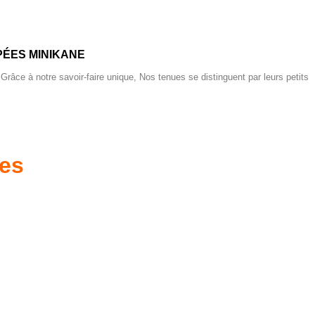
ÉES MINIKANE
 Grâce à notre savoir-faire unique, Nos tenues se distinguent par leurs petits
res
es d'antan prêtes
Poussettes & Landaus
à offrir
Prêts pour l'évasion
a malle aux trésors
VOIR