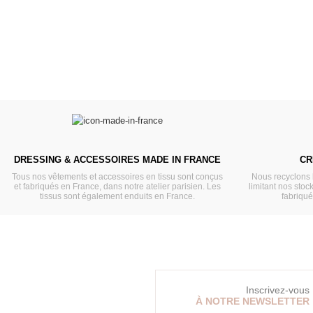
VOIR
VOIR
DRESSING & ACCESSOIRES MADE IN FRANCE
CR
Tous nos vêtements et accessoires en tissu sont conçus
Nous recyclons 
et fabriqués en France, dans notre atelier parisien. Les
limitant nos stock
tissus sont également enduits en France.
fabriqu
Inscrivez-vous
À NOTRE NEWSLETTER