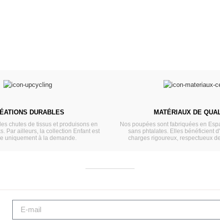
ÉATIONS DURABLES
MATÉRIAUX DE QUAL
les chutes de tissus et produisons en
Nos poupées sont fabriquées en Espa
s. Par ailleurs, la collection Enfant est
sans phtalates. Elles bénéficient d
ée uniquement à la demande.
charges rigoureux, respectueux d