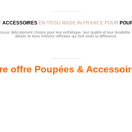
T
ACCESSOIRES
EN TISSU MADE IN FRANCE POUR
POUP
sus délicatement choisis pour leur esthétique, leur qualité et leur durabilité.
détails et leurs finitions raffinées qui font toute la différence.
re offre Poupées & Accessoi
s 34 &
Valis
Meubles & Puériculture
Pour être bien équipé
L
VOIR