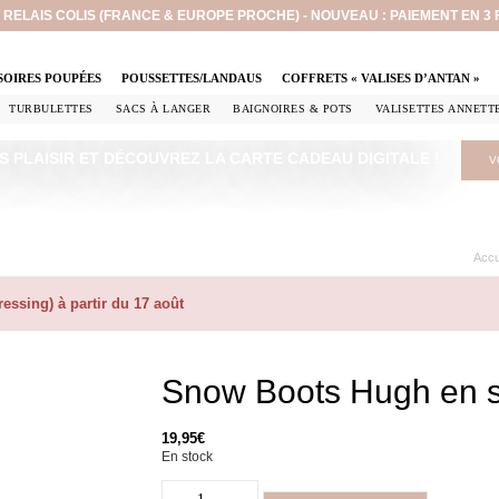
EN RELAIS COLIS (FRANCE & EUROPE PROCHE) - NOUVEAU : PAIEMENT EN 3
SOIRES POUPÉES
POUSSETTES/LANDAUS
COFFRETS « VALISES D’ANTAN »
TURBULETTES
SACS À LANGER
BAIGNOIRES & POTS
VALISETTES ANNETT
S PLAISIR ET DÉCOUVREZ LA CARTE CADEAU DIGITALE !
V
Accu
ssing) à partir du 17 août
Snow Boots Hugh en si
19,95
€
En stock