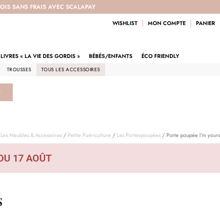
 FOIS SANS FRAIS AVEC SCALAPAY
WISHLIST
MON COMPTE
PANIER
LIVRES « LA VIE DES GORDIS »
BÉBÉS/ENFANTS
ÉCO FRIENDLY
TROUSSES
TOUS LES ACCESSOIRES
R
/
Les Meubles & Accessoires
/
Petite Puériculture
/
Les Portes-poupées
/ Porte poupée I’m yours
DU 17 AOÛT
s