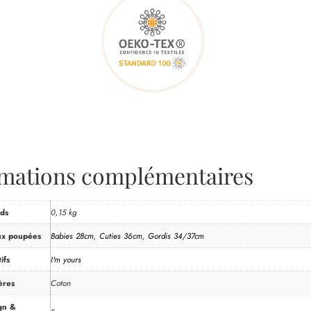
rmations complémentaires
ds
0,15 kg
ux poupées
Babies 28cm
,
Cuties 36cm
,
Gordis 34/37cm
ifs
I'm yours
ères
Coton
gn &