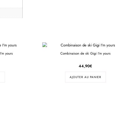
I’m yours
Combinaison de ski Gigi I’m yours
44,90
€
R
AJOUTER AU PANIER