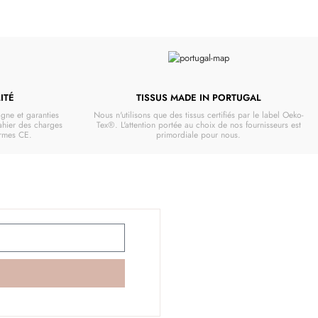
ITÉ
TISSUS MADE IN PORTUGAL
gne et garanties
Nous n'utilisons que des tissus certifiés par le label Oeko-
cahier des charges
Tex®. L'attention portée au choix de nos fournisseurs est
ormes CE.
primordiale pour nous.