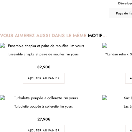
Dévelo
Pays de fa
VOUS AIMEREZ AUSSI DANS LE MÊME
MOTIF
…
Ensemble chapka et paire de moufles I’m yours
*Landau rétro « 
32,90
€
AJOUTER AU PANIER
A
Turbulette poupée à collerette I’m yours
Sac à
27,90
€
AJOUTER AU PANIER
A