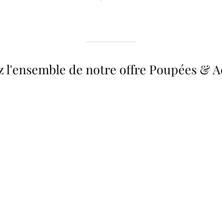
 l'ensemble de notre offre Poupées & A
 34 &
Valise
Meubles & Puériculture
Pour être bien équipé
L
VOIR