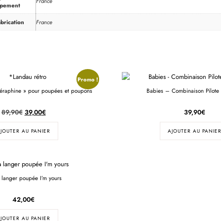
France
ppement
brication
France
Promo !
Séraphine » pour poupées et poupons
Babies – Combinaison Pilote 
89,90
€
39,00
€
39,90
€
JOUTER AU PANIER
AJOUTER AU PANIE
 langer poupée I’m yours
42,00
€
JOUTER AU PANIER