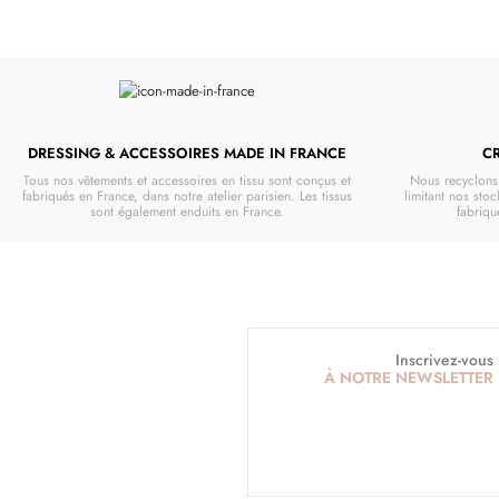
DRESSING & ACCESSOIRES MADE IN FRANCE
C
Tous nos vêtements et accessoires en tissu sont conçus et
Nous recyclons 
fabriqués en France, dans notre atelier parisien. Les tissus
limitant nos stoc
sont également enduits en France.
fabriq
Inscrivez-vous
À NOTRE NEWSLETTER