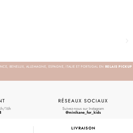
NCE, BENELUX, ALLEMAGNE, ESPAGNE, ITALIE ET PORTUGAL EN
RELAIS PICKUP
NT
RÉSEAUX SOCIAUX
4h/16h
Suivez-nous sur Instagram
3
@minikane_for_kids
S
LIVRAISON