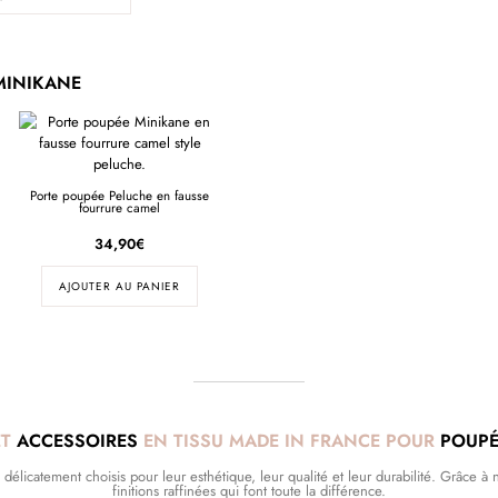
MINIKANE
Porte poupée Peluche en fausse
fourrure camel
34,90
€
AJOUTER AU PANIER
ET
ACCESSOIRES
EN TISSU MADE IN FRANCE POUR
POUPÉ
licatement choisis pour leur esthétique, leur qualité et leur durabilité. Grâce à no
finitions raffinées qui font toute la différence.