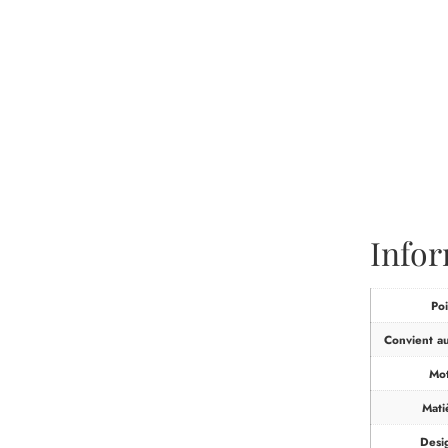
Info
Poi
Convient a
Mot
Mati
Desi