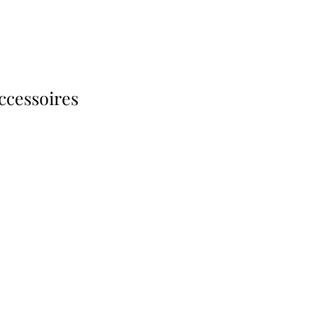
ccessoires
s d'antan prêtes à
Poussettes & Landaus
offrir
Prêts pour l'évasion
a malle aux trésors
VOIR
VOIR