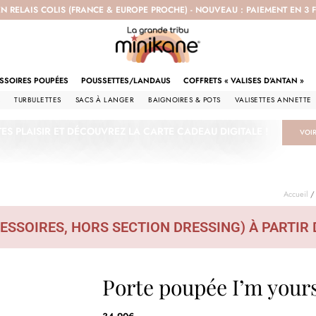
EN RELAIS COLIS (FRANCE & EUROPE PROCHE) - NOUVEAU : PAIEMENT EN 3
SSOIRES POUPÉES
POUSSETTES/LANDAUS
COFFRETS « VALISES D’ANTAN »
S
TURBULETTES
SACS À LANGER
BAIGNOIRES & POTS
VALISETTES ANNETTE
TES PLAISIR ET DÉCOUVREZ LA CARTE CADEAU DIGITALE !
VOI
Accueil
ESSOIRES, HORS SECTION DRESSING) À PARTIR 
Porte poupée I’m your