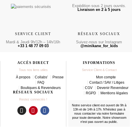
Expédition sous 2 jours ouvrés.
Livraison en 2 à 5 jours
SERVICE CLIENT
RÉSEAUX SOCIAUX
Mardi & Jeudi 9h/12h – 14h/16h
Suivez-nous sur Instagram
+33 1 48 77 09 03
@minikane_for_kids
ACCÈS DIRECT
INFORMATIONS
Tous nos liens utiles
Service Client & Contact
À propos
Collabs’
Presse
Mon compte
FAQ
Contact / SAV / Litiges
Boutiques & Revendeurs
CGV
Devenir Revendeur
RÉSEAUX SOCIAUX
RGPD
Mentions légales
Restez connectés !
Notre service client est ouvert de 9h à
13h et de 14h à 17h. N’hésitez pas à
nous contacter
via notre formulaire
I
P
F
pour toute demande. Notre showroom
n
i
a
n’est pas ouvert au public.
s
n
c