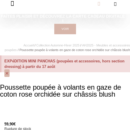
FAÎTES PLAISIR ET DÉCOUVREZ LA CARTE CADEAU DIGITALE
!
VOIR
Accueil
/
Collection Automne-Hiver 2025
/
AH2025 - Meubles et accessoires
poupées
/ Poussette poupée à volants en gaze de coton rose orchidée sur châssis blush
EXPéDITION MINI PANCHAS (poupées et accessoires, hors section
dressing) à partir du 17 août
×
Poussette poupée à volants en gaze de
coton rose orchidée sur châssis blush
59,90
€
Rupture de stock