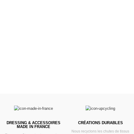
Poussettes &
Landaus
Prêts pour l'évasion
VOIR
DRESSING & ACCESSOIRES
CRÉATIONS DURABLES
MADE IN FRANCE
Nous recyclons les chutes de tissus