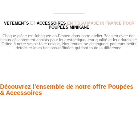
VÊTEMENTS
ET
ACCESSOIRES
EN TISSU MADE IN FRANCE POUR
POUPÉES MINIKANE
Chaque pièce est fabriquée en France dans notre atelier Parisien avec des
tissus délicatement choisis pour leur esthétique, leur qualité et leur durabilité.
Grâce à notre savoir-faire unique, Nos tenues se distinguent par leurs petits
détails et leurs finitions raffinées qui font toute la différence.
Découvrez l'ensemble de notre offre Poupées
& Accessoires
Poupées Minikane
Dressing Gordis 34
Gordis
& 37cm