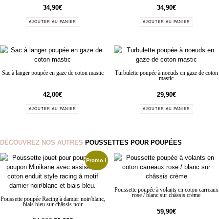
34,90
€
34,90
€
AJOUTER AU PANIER
AJOUTER AU PANIER
Sac à langer poupée en gaze de coton mastic
Turbulette poupée à noeuds en gaze de coton
mastic
42,00
€
29,90
€
AJOUTER AU PANIER
AJOUTER AU PANIER
DÉCOUVREZ NOS AUTRES
POUSSETTES POUR POUPÉES
Promo !
Poussette poupée à volants en coton carreaux
rose / blanc sur châssis crème
Poussette poupée Racing à damier noir/blanc,
biais bleu sur châssis noir
59,90
€