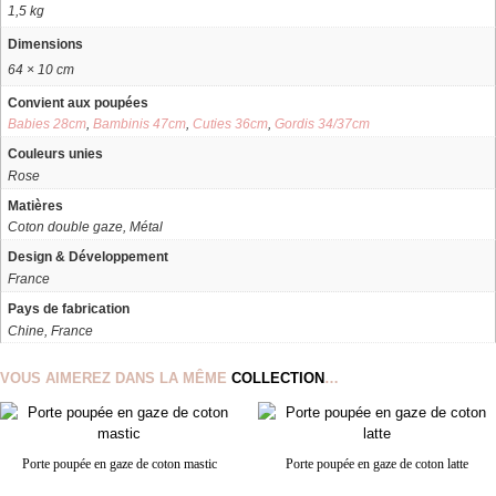
1,5 kg
Dimensions
64 × 10 cm
Convient aux poupées
Babies 28cm
,
Bambinis 47cm
,
Cuties 36cm
,
Gordis 34/37cm
Couleurs unies
Rose
Matières
Coton double gaze, Métal
Design & Développement
France
Pays de fabrication
Chine, France
VOUS AIMEREZ DANS LA MÊME
COLLECTION
…
Porte poupée en gaze de coton mastic
Porte poupée en gaze de coton latte