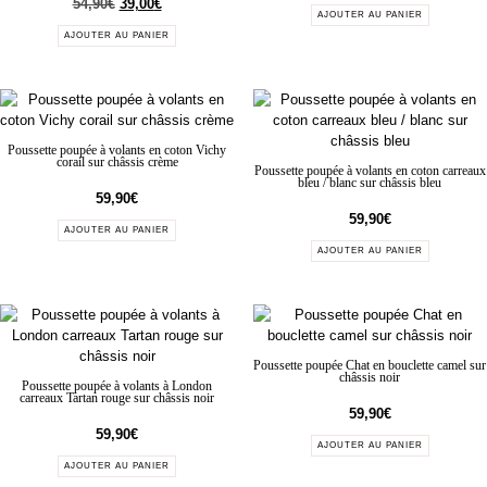
54,90
€
39,00
€
AJOUTER AU PANIER
AJOUTER AU PANIER
Poussette poupée à volants en coton Vichy
corail sur châssis crème
Poussette poupée à volants en coton carreaux
bleu / blanc sur châssis bleu
59,90
€
59,90
€
AJOUTER AU PANIER
AJOUTER AU PANIER
Poussette poupée Chat en bouclette camel sur
châssis noir
Poussette poupée à volants à London
carreaux Tartan rouge sur châssis noir
59,90
€
59,90
€
AJOUTER AU PANIER
AJOUTER AU PANIER