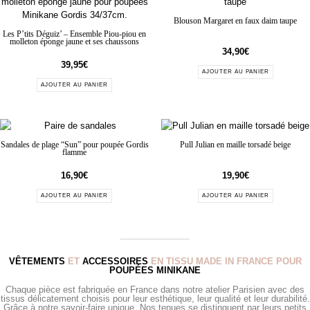
Blouson Margaret en faux daim taupe
Les P’tits Déguiz’ – Ensemble Piou-piou en
molleton éponge jaune et ses chaussons
34,90
€
39,95
€
AJOUTER AU PANIER
AJOUTER AU PANIER
Sandales de plage “Sun” pour poupée Gordis
Pull Julian en maille torsadé beige
flamme
16,90
€
19,90
€
AJOUTER AU PANIER
AJOUTER AU PANIER
VÊTEMENTS
ET
ACCESSOIRES
EN TISSU MADE IN FRANCE POUR
POUPÉES MINIKANE
Chaque pièce est fabriquée en France dans notre atelier Parisien avec des
tissus délicatement choisis pour leur esthétique, leur qualité et leur durabilité.
Grâce à notre savoir-faire unique, Nos tenues se distinguent par leurs petits