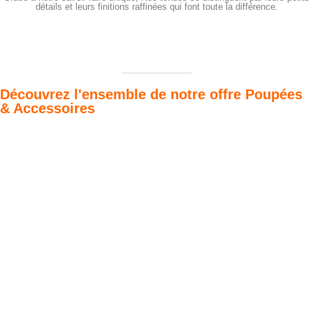
détails et leurs finitions raffinées qui font toute la différence.
Découvrez l'ensemble de notre offre Poupées
& Accessoires
Poupées Minikane
Dressing Gordis 34
Gordis
& 37cm
Des bouilles à croquer
Défilé de styles
VOIR
VOIR