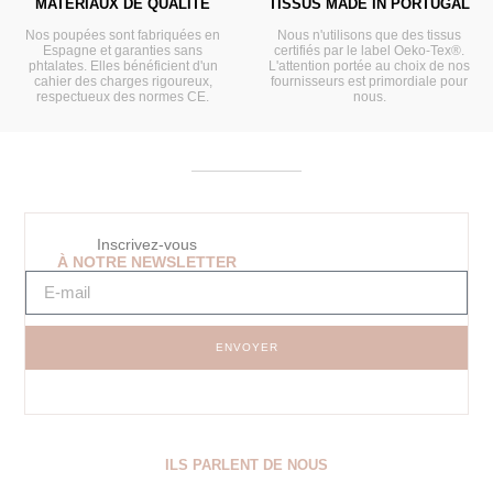
MATÉRIAUX DE QUALITÉ
TISSUS MADE IN PORTUGAL
Nos poupées sont fabriquées en
Nous n'utilisons que des tissus
Espagne et garanties sans
certifiés par le label Oeko-Tex®.
phtalates. Elles bénéficient d'un
L'attention portée au choix de nos
cahier des charges rigoureux,
fournisseurs est primordiale pour
respectueux des normes CE.
nous.
Inscrivez-vous
À NOTRE NEWSLETTER
ENVOYER
ILS PARLENT DE NOUS