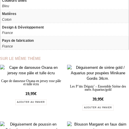
Couleurs unies
Bleu
Matières
Coton
Design & Développement
France
Pays de fabrication
France
SUR LE MÊME THÈME
Cape de danseuse Oxana en jersey rose pâle
et tulle écru
Les P’tits Déguiz’ – Ensemble Sirène des
mers Aquarius/gold
19,95
€
39,95
€
AJOUTER AU PANIER
AJOUTER AU PANIER