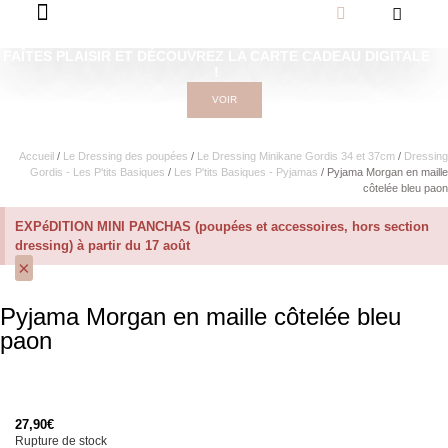
FAÎTES PLAISIR ET DÉCOUVREZ LA CARTE CADEAU DIGITALE
!
VOIR
Accueil
/
Le Dressing des poupées
/
Le Dressing Minikane Gordis 34 et 37cm​
/
Dressing
Gordis - Les P'tits Basiques
/
Les P'tits Basiques - Pyjamas
/ Pyjama Morgan en maille
côtelée bleu paon
EXPéDITION MINI PANCHAS (poupées et accessoires, hors section
dressing) à partir du 17 août
×
Pyjama Morgan en maille côtelée bleu
paon
27,90
€
Rupture de stock