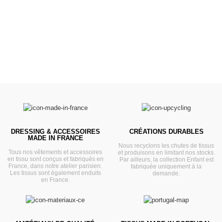
VOIR
DRESSING & ACCESSOIRES
CRÉATIONS DURABLES
MADE IN FRANCE
Nous recyclons les chutes de tissus
Tous nos vêtements et accessoires
et produisons en limitant nos stocks.
en tissu sont conçus et fabriqués en
Par ailleurs, la collection Enfant est
France, dans notre atelier parisien.
fabriquée uniquement à la
Les tissus sont également enduits
demande.
en France.