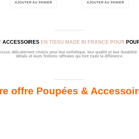
AJOUTER AU PANIER
AJOUTER AU PANIER
T
ACCESSOIRES
EN TISSU MADE IN FRANCE POUR
POUP
sus délicatement choisis pour leur esthétique, leur qualité et leur durabilité.
détails et leurs finitions raffinées qui font toute la différence.
re offre Poupées & Accessoi
s 34 &
Valis
Meubles & Puériculture