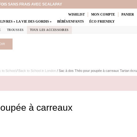
 FOIS SANS FRAIS AVEC SCALAPAY
WISHLIST
MON COMPTE
PANIER
LIVRES « LA VIE DES GORDIS »
BÉBÉS/ENFANTS
ÉCO FRIENDLY
E
TROUSSES
TOUS LES ACCESSOIRES
OIR
 to School
/
Back to School in London
/ Sac à dos Théo pour poupée à carreaux Tartan écru
poupée à carreaux