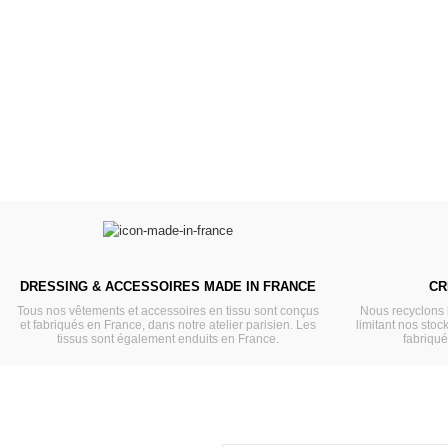
Des bouilles à croquer
Défilé de styles
VOIR
VOIR
DRESSING & ACCESSOIRES MADE IN FRANCE
CR
Tous nos vêtements et accessoires en tissu sont conçus
Nous recyclons 
et fabriqués en France, dans notre atelier parisien. Les
limitant nos stock
tissus sont également enduits en France.
fabriqu