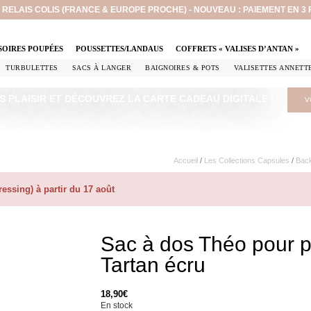
EN RELAIS COLIS (FRANCE & EUROPE PROCHE) - NOUVEAU : PAIEMENT EN 3
SOIRES POUPÉES
POUSSETTES/LANDAUS
COFFRETS « VALISES D’ANTAN »
TURBULETTES
SACS À LANGER
BAIGNOIRES & POTS
VALISETTES ANNETT
S PLAISIR ET DÉCOUVREZ LA CARTE CADEAU DIGITALE !
V
Accueil
/
Les Collections Capsules
/
Back
ssing) à partir du 17 août
Sac à dos Théo pour 
Tartan écru
18,90
€
En stock