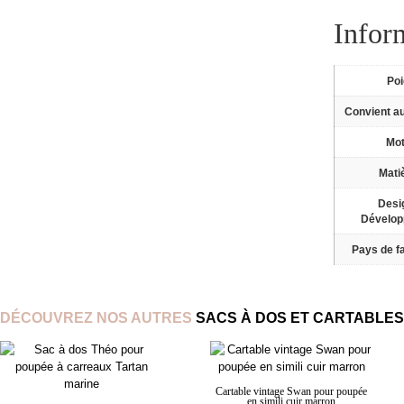
Infor
Po
Convient a
Mot
Mati
Desi
Dévelo
Pays de fa
DÉCOUVREZ NOS AUTRES
SACS À DOS ET CARTABLES
Cartable vintage Swan pour poupée
en simili cuir marron