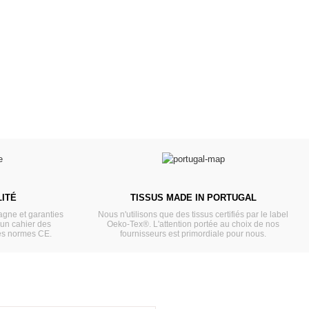
Prêts pour l'évasion
a malle aux trésors
VOIR
VOIR
ITÉ
TISSUS MADE IN PORTUGAL
gne et garanties
Nous n'utilisons que des tissus certifiés par le label
'un cahier des
Oeko-Tex®. L'attention portée au choix de nos
es normes CE.
fournisseurs est primordiale pour nous.