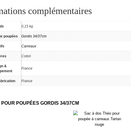
mations complémentaires
ids
0,15 kg
ux poupées
Gordis 34/37cm
ifs
Carreaux
ères
Coton
gn &
France
ppement
brication
France
 POUR POUPÉES GORDIS 34/37CM