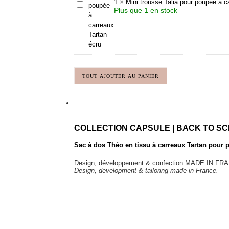
1
×
Mini trousse Talia pour poupée à c
Mini
Plus que 1 en stock
trousse
Talia
pour
poupée
à
carreaux
Tartan
écru
TOUT AJOUTER AU PANIER
COLLECTION CAPSULE | BACK TO S
Sac à dos Théo en tissu à carreaux Tartan pour
Design, développement & confection MADE IN FR
Design, development & tailoring made in France.