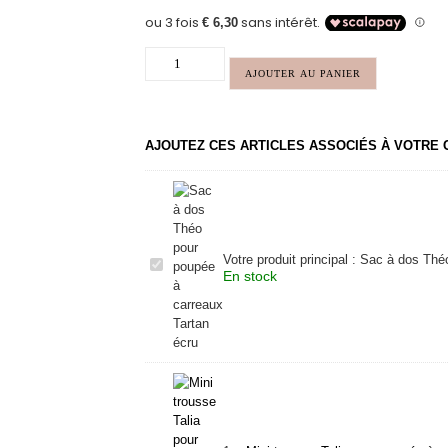
AJOUTER AU PANIER
AJOUTEZ CES ARTICLES ASSOCIÉS À VOTRE
Votre produit principal :
Sac à dos Théo
Sac
En stock
à
dos
Théo
pour
poupée
à
carreaux
Tartan
écru