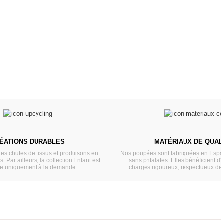
Pour être bien équipé
L
VOIR
ÉATIONS DURABLES
MATÉRIAUX DE QUAL
les chutes de tissus et produisons en
Nos poupées sont fabriquées en Espa
s. Par ailleurs, la collection Enfant est
sans phtalates. Elles bénéficient d
ée uniquement à la demande.
charges rigoureux, respectueux d