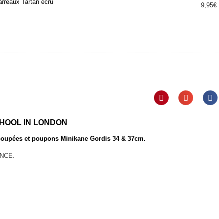
arreaux Tartan écru
9,95
€
CHOOL IN LONDON
 poupées et poupons Minikane Gordis 34 & 37cm.
ANCE.