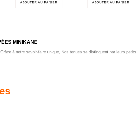
AJOUTER AU PANIER
AJOUTER AU PANIER
ÉES MINIKANE
 Grâce à notre savoir-faire unique, Nos tenues se distinguent par leurs petits
res
es d'antan prêtes
Poussettes & Landaus
à offrir