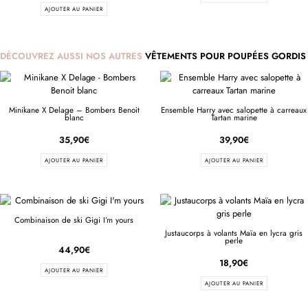
AJOUTER AU PANIER
DÉCOUVREZ AUSSI NOS AUTRES
VÊTEMENTS POUR POUPÉES GORDIS
Minikane X Delage – Bombers Benoit
Ensemble Harry avec salopette à carreaux
blanc
Tartan marine
35,90
€
39,90
€
AJOUTER AU PANIER
AJOUTER AU PANIER
Combinaison de ski Gigi I’m yours
Justaucorps à volants Maïa en lycra gris
perle
44,90
€
18,90
€
AJOUTER AU PANIER
AJOUTER AU PANIER