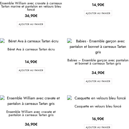
Ensemble William avec cravate à carreaux
14,90
€
Tartan marine et pantalon en velours bleu
foncé
AJOUTER AU PANIER
36,90
€
AJOUTER AU PANIER
Béret Ava à carreaux Tartan écru
Babies – Ensemble garçon avec pantalon
14,90
€
et bonnet à carreaux Tartan gris
AJOUTER AU PANIER
34,90
€
AJOUTER AU PANIER
Casquette en velours bleu foncé
Ensemble William avec cravate et
pantalon à carreaux Tartan gris
16,90
€
36,90
€
AJOUTER AU PANIER