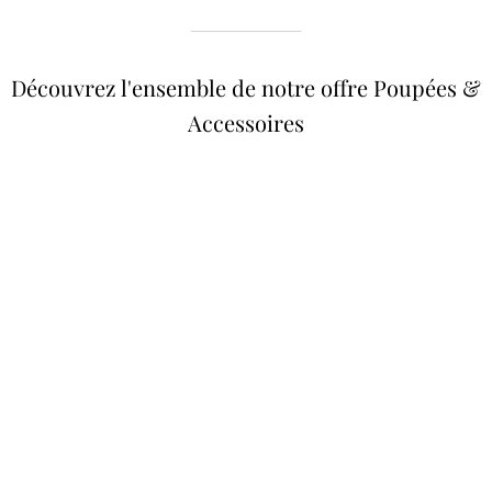
Découvrez l'ensemble de notre offre Poupées &
Accessoires
Poupées Minikane
Dressing Gordis 34 &
Gordis
37cm
Des bouilles à croquer
Défilé de styles
VOIR
VOIR