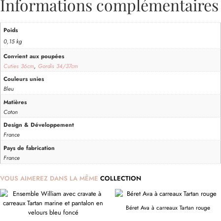
Informations complémentaires
Poids
0,15 kg
Convient aux poupées
Cuties 36cm
,
Gordis 34/37cm
Couleurs unies
Bleu
Matières
Coton
Design & Développement
France
Pays de fabrication
France
VOUS AIMEREZ DANS LA MÊME
COLLECTION
Béret Ava à carreaux Tartan rouge