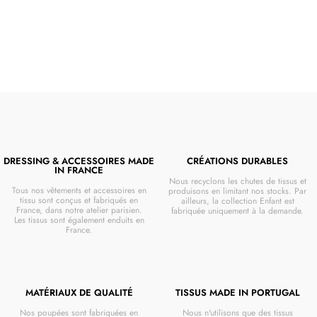
DRESSING & ACCESSOIRES MADE
CRÉATIONS DURABLES
IN FRANCE
Nous recyclons les chutes de tissus et
Tous nos vêtements et accessoires en
produisons en limitant nos stocks. Par
tissu sont conçus et fabriqués en
ailleurs, la collection Enfant est
France, dans notre atelier parisien.
fabriquée uniquement à la demande.
Les tissus sont également enduits en
France.
MATÉRIAUX DE QUALITÉ
TISSUS MADE IN PORTUGAL
Nos poupées sont fabriquées en
Nous n'utilisons que des tissus