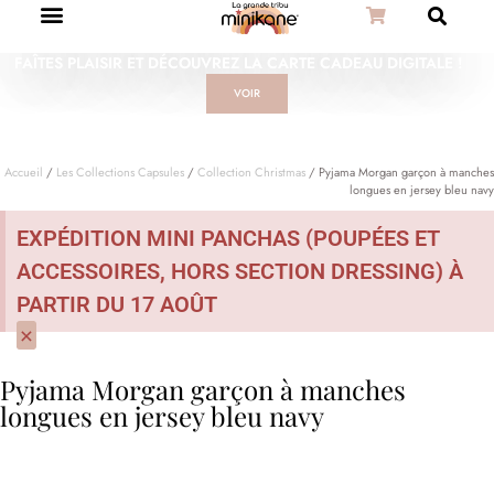
FAÎTES PLAISIR ET DÉCOUVREZ LA CARTE CADEAU DIGITALE !
VOIR
Accueil
/
Les Collections Capsules
/
Collection Christmas
/ Pyjama Morgan garçon à manches
longues en jersey bleu navy
EXPÉDITION MINI PANCHAS (POUPÉES ET
ACCESSOIRES, HORS SECTION DRESSING) À
PARTIR DU 17 AOÛT
×
Pyjama Morgan garçon à manches
longues en jersey bleu navy