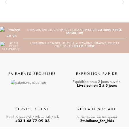
LIVRAISON PAR GLS EN FRANCE MÉTROPOLITAINE
EN 2-3 JOURS APRÈS
EXPÉDITION
LIVRAISON EN FRANCE, BENELUX, ALLEMAGNE, ESPAGNE, ITALIE ET
PORTUGAL EN
RELAIS PICKUP
PAIEMENTS SÉCURISÉS
EXPÉDITION RAPIDE
Expédition sous 2 jours ouvrés.
Livraison en 2 à 5 jours
SERVICE CLIENT
RÉSEAUX SOCIAUX
Mardi & Jeudi 9h/12h – 14h/16h
Suivez-nous sur Instagram
+33 1 48 77 09 03
@minikane_for_kids