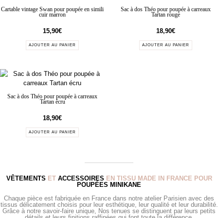
Cartable vintage Swan pour poupée en simili
Sac à dos Théo pour poupée à carreaux
cuir marron
Tartan rouge
15,90
€
18,90
€
AJOUTER AU PANIER
AJOUTER AU PANIER
Sac à dos Théo pour poupée à carreaux
Tartan écru
18,90
€
AJOUTER AU PANIER
VÊTEMENTS
ET
ACCESSOIRES
EN TISSU MADE IN FRANCE POUR
POUPÉES MINIKANE
Chaque pièce est fabriquée en France dans notre atelier Parisien avec des
tissus délicatement choisis pour leur esthétique, leur qualité et leur durabilité.
Grâce à notre savoir-faire unique, Nos tenues se distinguent par leurs petits
détails et leurs finitions raffinées qui font toute la différence.