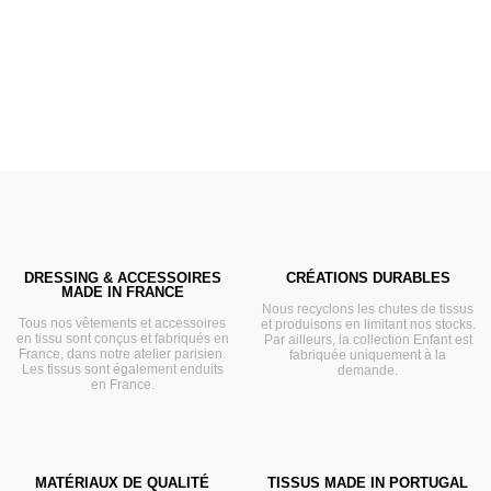
VOIR
DRESSING & ACCESSOIRES
CRÉATIONS DURABLES
MADE IN FRANCE
Nous recyclons les chutes de tissus
Tous nos vêtements et accessoires
et produisons en limitant nos stocks.
en tissu sont conçus et fabriqués en
Par ailleurs, la collection Enfant est
France, dans notre atelier parisien.
fabriquée uniquement à la
Les tissus sont également enduits
demande.
en France.
MATÉRIAUX DE QUALITÉ
TISSUS MADE IN PORTUGAL