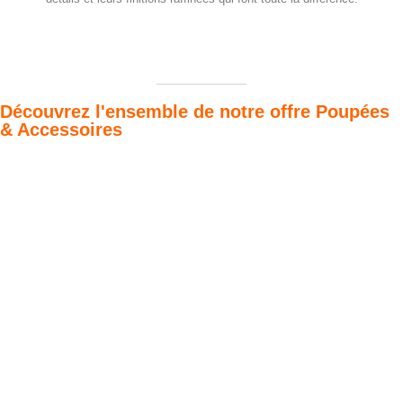
Découvrez l'ensemble de notre offre Poupées
& Accessoires
Poupées Minikane
Dressing Gordis 34
Gordis
& 37cm
Des bouilles à croquer
Défilé de styles
VOIR
VOIR