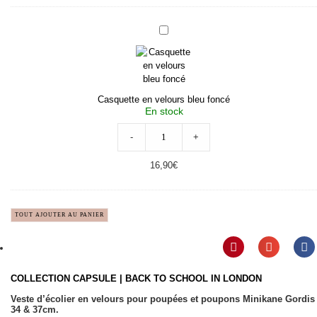
Casquette
en
velours
bleu
foncé
Casquette en velours bleu foncé
En stock
-
+
16,90
€
TOUT AJOUTER AU PANIER
COLLECTION CAPSULE | BACK TO SCHOOL IN LONDON
Veste d’écolier en velours pour poupées et poupons Minikane Gordis
34 & 37cm.