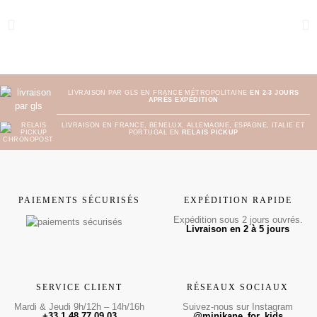
LIVRAISON PAR GLS EN FRANCE MÉTROPOLITAINE
EN 2-3 JOURS
APRÈS EXPÉDITION
LIVRAISON EN FRANCE, BENELUX, ALLEMAGNE, ESPAGNE, ITALIE ET
PORTUGAL EN
RELAIS PICKUP
PAIEMENTS SÉCURISÉS
EXPÉDITION RAPIDE
Expédition sous 2 jours ouvrés.
Livraison en 2 à 5 jours
SERVICE CLIENT
RÉSEAUX SOCIAUX
Mardi & Jeudi 9h/12h – 14h/16h
Suivez-nous sur Instagram
+33 1 48 77 09 03
@minikane_for_kids