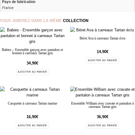
Pays de fabrication
France
VOUS AIMEREZ DANS LA MÊME
COLLECTION
Béret Ava à carreaux Tartan écru
Babies – Ensemble garçon avec pantalon et
14,90
€
bonnet à carreaux Tartan gris
AJOUTER AU PANIER
34,90
€
AJOUTER AU PANIER
Casquette à carreaux Tartan marine
Ensemble William avec cravate et pantalon à
carreaux Tartan gris
16,90
€
36,90
€
AJOUTER AU PANIER
AJOUTER AU PANIER