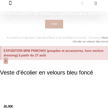
FAÎTES PLAISIR ET DÉCOUVREZ LA CARTE CADEAU DIGITALE
!
VOIR
Accueil
/
Les Collections Capsules
/
Back to School
/
Back to School - Dressing
/ Veste
d’écolier en velours bleu foncé
EXPéDITION MINI PANCHAS (poupées et accessoires, hors section
dressing) à partir du 17 août
×
Veste d’écolier en velours bleu foncé
26,90
€