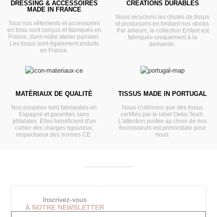
DRESSING & ACCESSOIRES
CRÉATIONS DURABLES
MADE IN FRANCE
Nous recyclons les chutes de tissus
Tous nos vêtements et accessoires
et produisons en limitant nos stocks.
en tissu sont conçus et fabriqués en
Par ailleurs, la collection Enfant est
France, dans notre atelier parisien.
fabriquée uniquement à la
Les tissus sont également enduits
demande.
en France.
MATÉRIAUX DE QUALITÉ
TISSUS MADE IN PORTUGAL
Nos poupées sont fabriquées en
Nous n'utilisons que des tissus
Espagne et garanties sans
certifiés par le label Oeko-Tex®.
phtalates. Elles bénéficient d'un
L'attention portée au choix de nos
cahier des charges rigoureux,
fournisseurs est primordiale pour
respectueux des normes CE.
nous.
Inscrivez-vous
À NOTRE NEWSLETTER