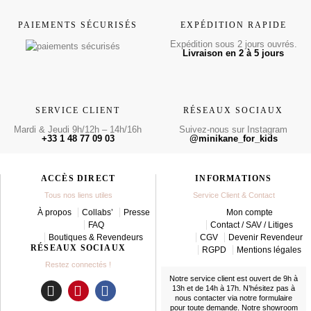
PAIEMENTS SÉCURISÉS
EXPÉDITION RAPIDE
Expédition sous 2 jours ouvrés.
Livraison en 2 à 5 jours
SERVICE CLIENT
RÉSEAUX SOCIAUX
Mardi & Jeudi 9h/12h – 14h/16h
Suivez-nous sur Instagram
+33 1 48 77 09 03
@minikane_for_kids
ACCÈS DIRECT
INFORMATIONS
Tous nos liens utiles
Service Client & Contact
À propos
Collabs’
Presse
Mon compte
FAQ
Contact / SAV / Litiges
Boutiques & Revendeurs
CGV
Devenir Revendeur
RÉSEAUX SOCIAUX
RGPD
Mentions légales
Restez connectés !
Notre service client est ouvert de 9h à
13h et de 14h à 17h. N’hésitez pas à
nous contacter
via notre formulaire
I
P
F
pour toute demande. Notre showroom