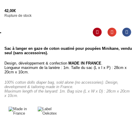
42,00
€
Rupture de stock
Sac à langer en gaze de coton ouatiné pour poupées Minikane, vendu
seul (sans accessoires).
Design, développement & confection
MADE IN FRANCE
.
Longueur maximum de la lanière : 1m. Taille du sac (L x l x P) : 28cm x
20cm x 10cm.
100% cotton dolls diaper bag, sold alone (no accessories). Design,
development & tailoring made in France.
Maximum length of the lanyard: 1m. Bag size (L x W x D) : 28cm x 20cm
x 10cm.