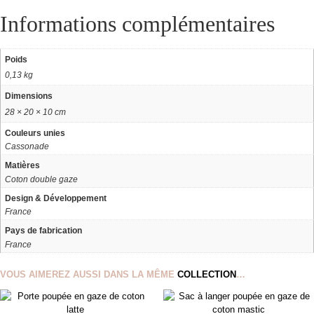
Informations complémentaires
Poids
0,13 kg
Dimensions
28 × 20 × 10 cm
Couleurs unies
Cassonade
Matières
Coton double gaze
Design & Développement
France
Pays de fabrication
France
VOUS AIMEREZ AUSSI DANS LA MÊME
COLLECTION
…