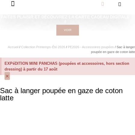
FAÎTES PLAISIR ET DÉCOUVREZ LA CARTE CADEAU DIGITALE
!
VOIR
Accueil
/
Collection Printemps-Été 2026
/
PE2026 - Accessoires poupées
/ Sac à langer
poupée en gaze de coton latte
EXPéDITION MINI PANCHAS (poupées et accessoires, hors section
dressing) à partir du 17 août
×
Sac à langer poupée en gaze de coton
latte