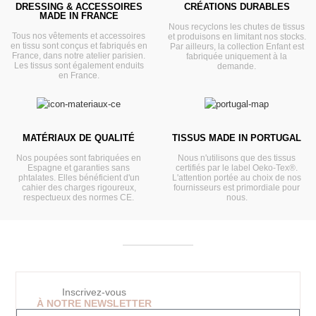
DRESSING & ACCESSOIRES
CRÉATIONS DURABLES
MADE IN FRANCE
Nous recyclons les chutes de tissus
Tous nos vêtements et accessoires
et produisons en limitant nos stocks.
en tissu sont conçus et fabriqués en
Par ailleurs, la collection Enfant est
France, dans notre atelier parisien.
fabriquée uniquement à la
Les tissus sont également enduits
demande.
en France.
MATÉRIAUX DE QUALITÉ
TISSUS MADE IN PORTUGAL
Nos poupées sont fabriquées en
Nous n'utilisons que des tissus
Espagne et garanties sans
certifiés par le label Oeko-Tex®.
phtalates. Elles bénéficient d'un
L'attention portée au choix de nos
cahier des charges rigoureux,
fournisseurs est primordiale pour
respectueux des normes CE.
nous.
Inscrivez-vous
À NOTRE NEWSLETTER