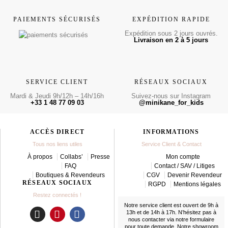
PAIEMENTS SÉCURISÉS
EXPÉDITION RAPIDE
Expédition sous 2 jours ouvrés.
Livraison en 2 à 5 jours
SERVICE CLIENT
RÉSEAUX SOCIAUX
Mardi & Jeudi 9h/12h – 14h/16h
Suivez-nous sur Instagram
+33 1 48 77 09 03
@minikane_for_kids
ACCÈS DIRECT
INFORMATIONS
Tous nos liens utiles
Service Client & Contact
À propos
Collabs’
Presse
Mon compte
FAQ
Contact / SAV / Litiges
Boutiques & Revendeurs
CGV
Devenir Revendeur
RÉSEAUX SOCIAUX
RGPD
Mentions légales
Restez connectés !
Notre service client est ouvert de 9h à
13h et de 14h à 17h. N’hésitez pas à
nous contacter
via notre formulaire
I
P
F
pour toute demande. Notre showroom