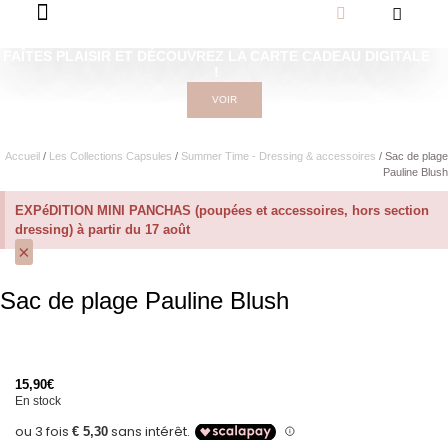
FAÎTES PLAISIR ET DÉCOUVREZ LA CARTE CADEAU DIGITALE
!
VOIR
Accueil
/
Les Collections Capsules
/
Summer Time - Dressing & accessoires
/ Sac de plage
Pauline Blush
EXPéDITION MINI PANCHAS (poupées et accessoires, hors section
dressing) à partir du 17 août
×
Sac de plage Pauline Blush
15,90
€
En stock