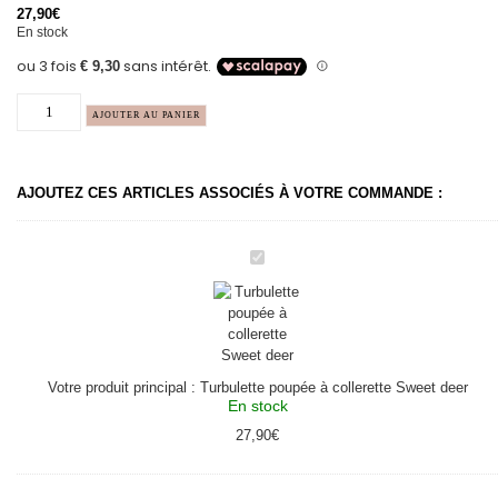
27,90
€
En stock
AJOUTER AU PANIER
AJOUTEZ CES ARTICLES ASSOCIÉS À VOTRE COMMANDE :
Turbulette
poupée
à
collerette
Sweet
deer
Votre produit principal :
Turbulette poupée à collerette Sweet deer
En stock
27,90
€