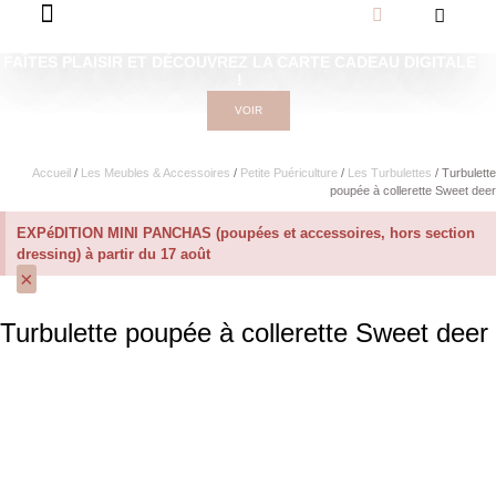
FAÎTES PLAISIR ET DÉCOUVREZ LA CARTE CADEAU DIGITALE
!
VOIR
Accueil
/
Les Meubles & Accessoires
/
Petite Puériculture
/
Les Turbulettes
/ Turbulette
poupée à collerette Sweet deer
EXPéDITION MINI PANCHAS (poupées et accessoires, hors section
dressing) à partir du 17 août
×
Turbulette poupée à collerette Sweet deer