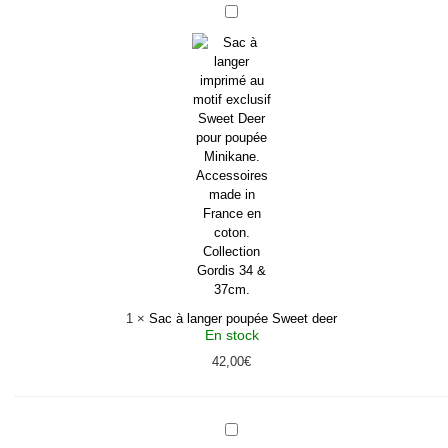
Sac
à
langer
poupée
Sweet
deer
1
×
Sac à langer poupée Sweet deer
En stock
42,00
€
Poussette
poupée