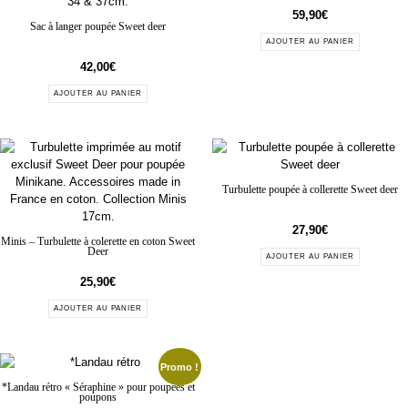
59,90
€
Sac à langer poupée Sweet deer
AJOUTER AU PANIER
42,00
€
AJOUTER AU PANIER
Turbulette poupée à collerette Sweet deer
27,90
€
Minis – Turbulette à colerette en coton Sweet
Deer
AJOUTER AU PANIER
25,90
€
AJOUTER AU PANIER
Promo !
*Landau rétro « Séraphine » pour poupées et
poupons