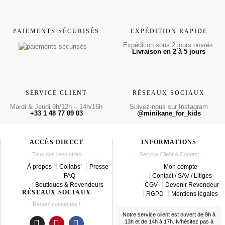
PAIEMENTS SÉCURISÉS
EXPÉDITION RAPIDE
Expédition sous 2 jours ouvrés.
Livraison en 2 à 5 jours
SERVICE CLIENT
RÉSEAUX SOCIAUX
Mardi & Jeudi 9h/12h – 14h/16h
Suivez-nous sur Instagram
+33 1 48 77 09 03
@minikane_for_kids
ACCÈS DIRECT
INFORMATIONS
Tous nos liens utiles
Service Client & Contact
À propos
Collabs’
Presse
Mon compte
FAQ
Contact / SAV / Litiges
Boutiques & Revendeurs
CGV
Devenir Revendeur
RÉSEAUX SOCIAUX
RGPD
Mentions légales
Restez connectés !
Notre service client est ouvert de 9h à
13h et de 14h à 17h. N’hésitez pas à