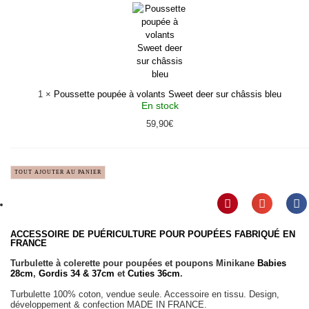
à
volants
Sweet
deer
sur
châssis
bleu
1
×
Poussette poupée à volants Sweet deer sur châssis bleu
En stock
59,90
€
TOUT AJOUTER AU PANIER
ACCESSOIRE DE PUÉRICULTURE POUR POUPÉES
FABRIQUÉ EN
FRANCE
Turbulette à colerette pour poupées et poupons Minikane
Babies
28cm
,
Gordis 34 & 37cm
et
Cuties 36cm
.
Turbulette 100% coton, vendue seule. Accessoire en tissu. Design,
développement & confection MADE IN FRANCE.