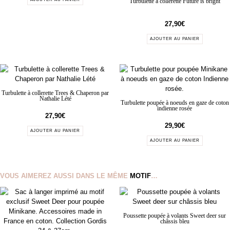
Turbulette à collerette Future is bright
27,90
€
AJOUTER AU PANIER
Turbulette à collerette Trees & Chaperon par
Nathalie Lété
Turbulette poupée à noeuds en gaze de coton
indienne rosée
27,90
€
29,90
€
AJOUTER AU PANIER
AJOUTER AU PANIER
VOUS AIMEREZ AUSSI DANS LE MÊME
MOTIF
…
Poussette poupée à volants Sweet deer sur
châssis bleu