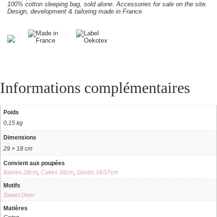
100% cotton sleeping bag, sold alone. Accessories for sale on the site.
Design, development & tailoring made in France.
Informations complémentaires
Poids
0,15 kg
Dimensions
29 × 18 cm
Convient aux poupées
Babies 28cm
,
Cuties 36cm
,
Gordis 34/37cm
Motifs
Sweet Deer
Matières