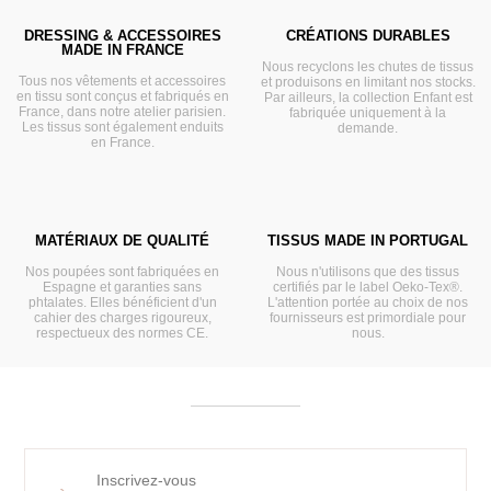
DRESSING & ACCESSOIRES
CRÉATIONS DURABLES
MADE IN FRANCE
Nous recyclons les chutes de tissus
Tous nos vêtements et accessoires
et produisons en limitant nos stocks.
en tissu sont conçus et fabriqués en
Par ailleurs, la collection Enfant est
France, dans notre atelier parisien.
fabriquée uniquement à la
Les tissus sont également enduits
demande.
en France.
MATÉRIAUX DE QUALITÉ
TISSUS MADE IN PORTUGAL
Nos poupées sont fabriquées en
Nous n'utilisons que des tissus
Espagne et garanties sans
certifiés par le label Oeko-Tex®.
phtalates. Elles bénéficient d'un
L'attention portée au choix de nos
cahier des charges rigoureux,
fournisseurs est primordiale pour
respectueux des normes CE.
nous.
Inscrivez-vous