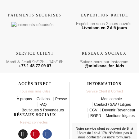
PAIEMENTS SÉCURISÉS
EXPÉDITION RAPIDE
Expédition sous 2 jours ouvrés.
Livraison en 2 à 5 jours
SERVICE CLIENT
RÉSEAUX SOCIAUX
Mardi & Jeudi 9h/12h – 14h/16h
Suivez-nous sur Instagram
+33 1 48 77 09 03
@minikane_for_kids
ACCÈS DIRECT
INFORMATIONS
Tous nos liens utiles
Service Client & Contact
À propos
Collabs’
Presse
Mon compte
FAQ
Contact / SAV / Litiges
Boutiques & Revendeurs
CGV
Devenir Revendeur
RÉSEAUX SOCIAUX
RGPD
Mentions légales
Restez connectés !
Notre service client est ouvert de 9h à
13h et de 14h à 17h. N’hésitez pas à
nous contacter
via notre formulaire