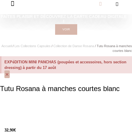
FAÎTES PLAISIR ET DÉCOUVREZ LA CARTE CADEAU DIGITALE
!
VOIR
Accueil
/
Les Collections Capsules
/
Collection de Danse Rosana
/ Tutu Rosana à manches
courtes blanc
EXPéDITION MINI PANCHAS (poupées et accessoires, hors section
dressing) à partir du 17 août
×
Tutu Rosana à manches courtes blanc
32,90
€