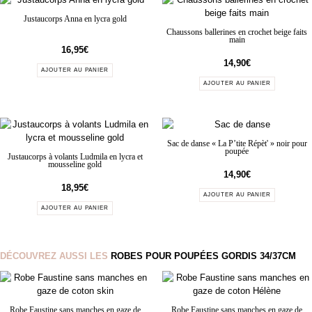
Justaucorps Anna en lycra gold
Chaussons ballerines en crochet beige faits
main
16,95
€
14,90
€
AJOUTER AU PANIER
AJOUTER AU PANIER
Sac de danse « La P’tite Répèt' » noir pour
poupée
Justaucorps à volants Ludmila en lycra et
mousseline gold
14,90
€
18,95
€
AJOUTER AU PANIER
AJOUTER AU PANIER
DÉCOUVREZ AUSSI LES
ROBES POUR POUPÉES GORDIS 34/37CM
Robe Faustine sans manches en gaze de
Robe Faustine sans manches en gaze de