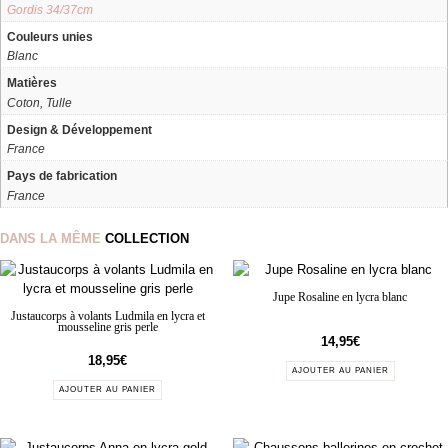
Gordis 34/37cm
Couleurs unies
Blanc
Matières
Coton, Tulle
Design & Développement
France
Pays de fabrication
France
DANS LA MÊME
COLLECTION
Jupe Rosaline en lycra blanc
Justaucorps à volants Ludmila en lycra et
mousseline gris perle
14,95
€
18,95
€
AJOUTER AU PANIER
AJOUTER AU PANIER