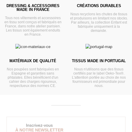
DRESSING & ACCESSOIRES
CRÉATIONS DURABLES
MADE IN FRANCE
Nous recyclons les chutes de tissus
Tous nos vêtements et accessoires
et produisons en limitant nos stocks.
en tissu sont conçus et fabriqués en
Par ailleurs, la collection Enfant est
France, dans notre atelier parisien.
fabriquée uniquement à la
Les tissus sont également enduits
demande.
en France.
MATÉRIAUX DE QUALITÉ
TISSUS MADE IN PORTUGAL
Nos poupées sont fabriquées en
Nous n'utilisons que des tissus
Espagne et garanties sans
certifiés par le label Oeko-Tex®.
phtalates. Elles bénéficient d'un
L'attention portée au choix de nos
cahier des charges rigoureux,
fournisseurs est primordiale pour
respectueux des normes CE.
nous.
Inscrivez-vous
À NOTRE NEWSLETTER