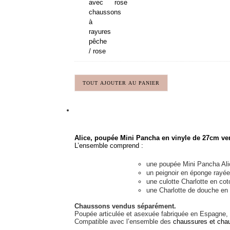
rose
accessoires
de
bain
Mini
Panchas
avec
chaussons
à
rayures
pêche
/
rose
TOUT AJOUTER AU PANIER
Alice, poupée Mini Pancha en vinyle de 27cm v
L’ensemble comprend :
une poupée Mini Pancha Ali
un peignoir en éponge rayée
une culotte Charlotte en co
une Charlotte de douche en
Chaussons vendus séparément.
Poupée articulée et asexuée fabriquée en Espagne, 
Compatible avec l’ensemble des
chaussures et cha