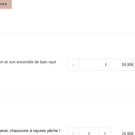
NIER
son et son ensemble de bain rayé
-
59,90
€
 avec chaussons à rayures pêche /
-
+
24,90
€