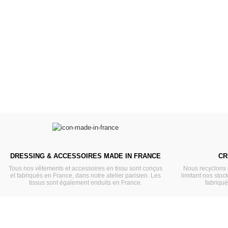
Gordis
37cm
Des bouilles à croquer
Défilé de styles
VOIR
VOIR
DRESSING & ACCESSOIRES MADE IN FRANCE
CR
Tous nos vêtements et accessoires en tissu sont conçus
Nous recyclons 
et fabriqués en France, dans notre atelier parisien. Les
limitant nos stock
tissus sont également enduits en France.
fabriqu