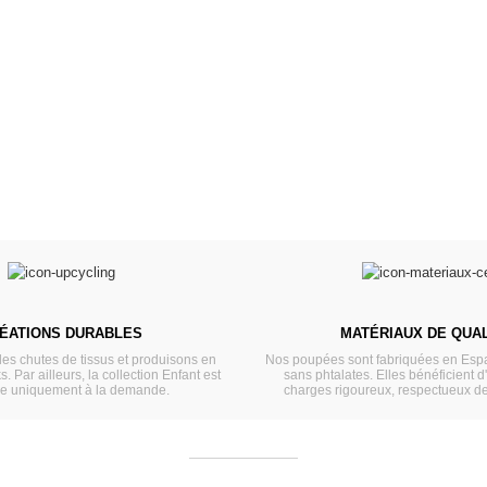
Meubles & Puériculture
Pour être bien équipé
L
VOIR
ÉATIONS DURABLES
MATÉRIAUX DE QUAL
les chutes de tissus et produisons en
Nos poupées sont fabriquées en Espa
s. Par ailleurs, la collection Enfant est
sans phtalates. Elles bénéficient d
ée uniquement à la demande.
charges rigoureux, respectueux d