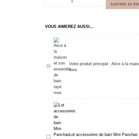
AJOUTER AU PA
VOUS AIMEREZ AUSSI...
Votre produit principal :
Alice à la mai
Alice
rose
à
la
maison
et
son
ensemble
de
bain
rayé
rose
Lot accessoires de bain Mini Panchas
Lot