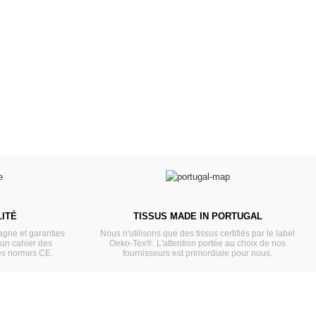
Poussettes & Landaus
à offrir
Prêts pour l'évasion
a malle aux trésors
VOIR
VOIR
ITÉ
TISSUS MADE IN PORTUGAL
gne et garanties
Nous n'utilisons que des tissus certifiés par le label
'un cahier des
Oeko-Tex®. L'attention portée au choix de nos
es normes CE.
fournisseurs est primordiale pour nous.