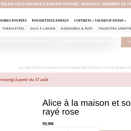
EN RELAIS COLIS (FRANCE & EUROPE PROCHE) - NOUVEAU : PAIEMENT EN 3
SOIRES POUPÉES
POUSSETTES/LANDAUS
COFFRETS « VALISES D’ANTAN »
TURBULETTES
SACS À LANGER
BAIGNOIRES & POTS
VALISETTES ANNETT
S PLAISIR ET DÉCOUVREZ LA CARTE CADEAU DIGITALE !
V
Accueil
/
Toutes les Poupées
/
Les Poupées Mini Panchas 27cm by Minikane
/
ssing) à partir du 17 août
Alice à la maison et 
rayé rose
59,90
€