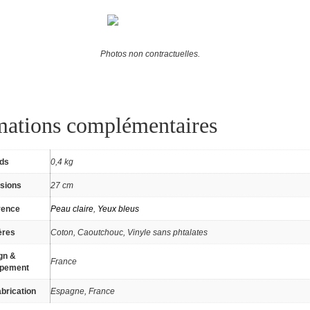
Photos non contractuelles.
mations complémentaires
ids
0,4 kg
sions
27 cm
rence
Peau claire
,
Yeux bleus
ères
Coton, Caoutchouc, Vinyle sans phtalates
gn &
France
ppement
brication
Espagne, France