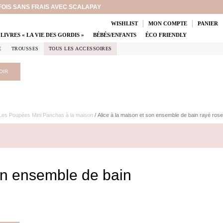
 FOIS SANS FRAIS AVEC SCALAPAY
WISHLIST
MON COMPTE
PANIER
LIVRES « LA VIE DES GORDIS »
BÉBÉS/ENFANTS
ÉCO FRIENDLY
E
TROUSSES
TOUS LES ACCESSOIRES
OIR
Les Poupées Mini Panchas à la maison
/ Alice à la maison et son ensemble de bain rayé rose
son ensemble de bain