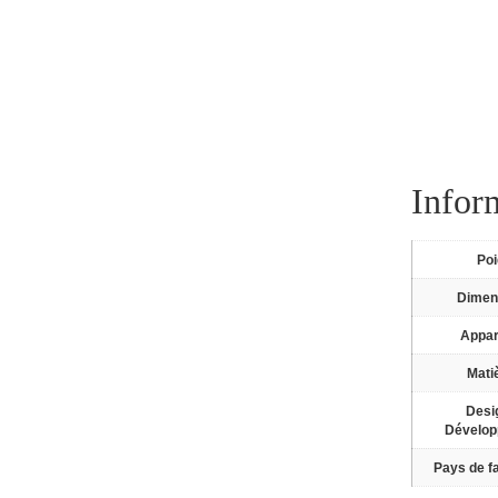
Infor
Po
Dimen
Appa
Mati
Desi
Dévelo
Pays de fa