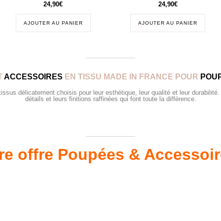
24,90
€
24,90
€
AJOUTER AU PANIER
AJOUTER AU PANIER
T
ACCESSOIRES
EN TISSU MADE IN FRANCE POUR
POUP
sus délicatement choisis pour leur esthétique, leur qualité et leur durabilité.
détails et leurs finitions raffinées qui font toute la différence.
re offre Poupées & Accessoi
s 34 &
Valis