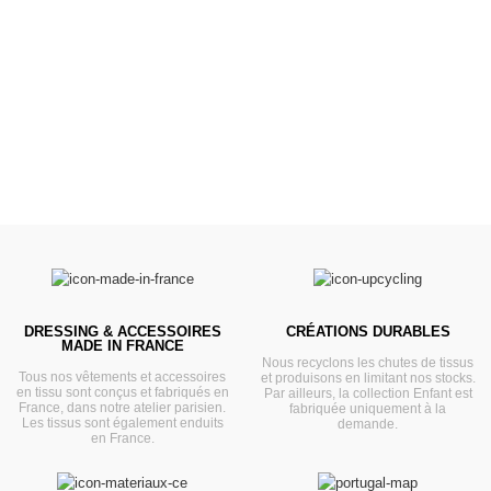
Landaus
Prêts pour l'évasion
VOIR
DRESSING & ACCESSOIRES
CRÉATIONS DURABLES
MADE IN FRANCE
Nous recyclons les chutes de tissus
Tous nos vêtements et accessoires
et produisons en limitant nos stocks.
en tissu sont conçus et fabriqués en
Par ailleurs, la collection Enfant est
France, dans notre atelier parisien.
fabriquée uniquement à la
Les tissus sont également enduits
demande.
en France.