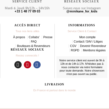
SERVICE CLIENT
RÉSEAUX SOCIAUX
Mardi & Jeudi 9h/12h – 14h/16h
Suivez-nous sur Instagram
+33 1 48 77 09 03
@minikane_for_kids
ACCÈS DIRECT
INFORMATIONS
Tous nos liens utiles
Service Client & Contact
À propos
Collabs’
Presse
Mon compte
FAQ
Contact / SAV / Litiges
Boutiques & Revendeurs
CGV
Devenir Revendeur
RÉSEAUX SOCIAUX
RGPD
Mentions légales
Restez connectés !
Notre service client est ouvert de 9h à
13h et de 14h à 17h. N’hésitez pas à
nous contacter
via notre formulaire
I
P
F
pour toute demande. Notre showroom
n
i
a
n’est pas ouvert au public.
s
n
c
t
t
e
LIVRAISON
a
e
b
En France et partout dans le monde
g
r
o
r
e
o
a
s
k
m
t