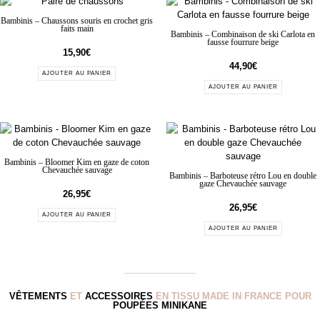
Bambinis – Chaussons souris en crochet gris
faits main
Bambinis – Combinaison de ski Carlota en
fausse fourrure beige
15,90
€
44,90
€
AJOUTER AU PANIER
AJOUTER AU PANIER
Bambinis – Bloomer Kim en gaze de coton
Chevauchée sauvage
Bambinis – Barboteuse rétro Lou en double
gaze Chevauchée sauvage
26,95
€
26,95
€
AJOUTER AU PANIER
AJOUTER AU PANIER
VÊTEMENTS
ET
ACCESSOIRES
EN TISSU MADE IN FRANCE POUR
POUPÉES MINIKANE