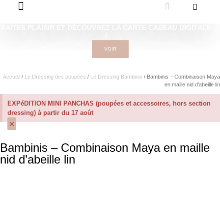
FAÎTES PLAISIR ET DÉCOUVREZ LA CARTE CADEAU DIGITALE
!
VOIR
Accueil
/
Le Dressing des poupées
/
Le Dressing Bambinis
/ Bambinis – Combinaison Maya
en maille nid d’abeille lin
EXPéDITION MINI PANCHAS (poupées et accessoires, hors section
dressing) à partir du 17 août
×
Bambinis – Combinaison Maya en maille
nid d’abeille lin