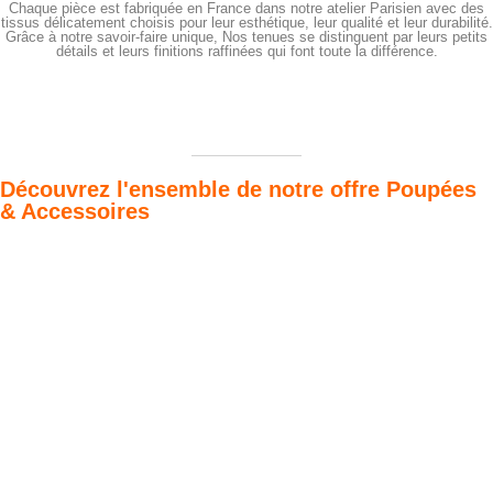
Chaque pièce est fabriquée en France dans notre atelier Parisien avec des
tissus délicatement choisis pour leur esthétique, leur qualité et leur durabilité.
Grâce à notre savoir-faire unique, Nos tenues se distinguent par leurs petits
détails et leurs finitions raffinées qui font toute la différence.
Découvrez l'ensemble de notre offre Poupées
& Accessoires
Poupées Minikane
Dressing Gordis 34
Gordis
& 37cm
Des bouilles à croquer
Défilé de styles
VOIR
VOIR