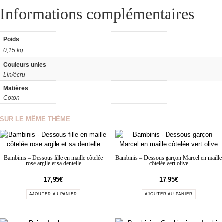
Informations complémentaires
Poids
0,15 kg
Couleurs unies
Lin/écru
Matières
Coton
SUR LE MÊME THÈME
Bambinis – Dessous fille en maille côtelée
Bambinis – Dessous garçon Marcel en maille
rose argile et sa dentelle
côtelée vert olive
17,95
€
17,95
€
AJOUTER AU PANIER
AJOUTER AU PANIER