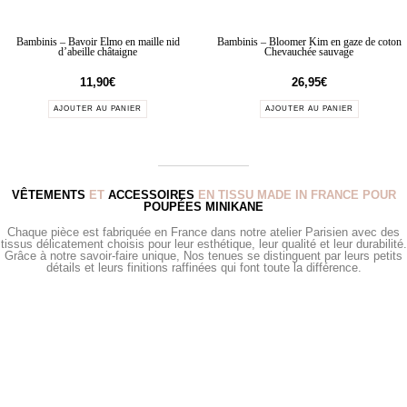
Bambinis – Bavoir Elmo en maille nid
Bambinis – Bloomer Kim en gaze de coton
d’abeille châtaigne
Chevauchée sauvage
11,90
€
26,95
€
AJOUTER AU PANIER
AJOUTER AU PANIER
VÊTEMENTS
ET
ACCESSOIRES
EN TISSU MADE IN FRANCE POUR
POUPÉES MINIKANE
Chaque pièce est fabriquée en France dans notre atelier Parisien avec des
tissus délicatement choisis pour leur esthétique, leur qualité et leur durabilité.
Grâce à notre savoir-faire unique, Nos tenues se distinguent par leurs petits
détails et leurs finitions raffinées qui font toute la différence.