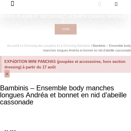
FAÎTES PLAISIR ET DÉCOUVREZ LA CARTE CADEAU DIGITALE
!
VOIR
Accueil
/
Le Dressing des poupées
/
Le Dressing Bambinis
/ Bambinis – Ensemble body
manches longues Andréa et bonnet en nid d’abeille cassonade
EXPéDITION MINI PANCHAS (poupées et accessoires, hors section
dressing) à partir du 17 août
×
Bambinis – Ensemble body manches
longues Andréa et bonnet en nid d’abeille
cassonade