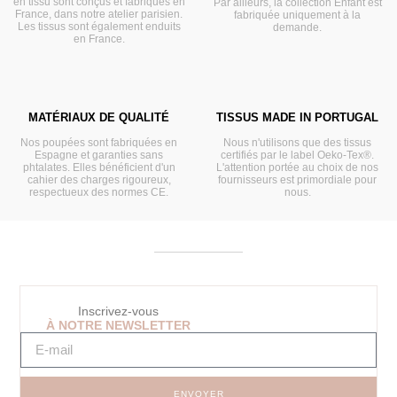
en tissu sont conçus et fabriqués en
Par ailleurs, la collection Enfant est
France, dans notre atelier parisien.
fabriquée uniquement à la
Les tissus sont également enduits
demande.
en France.
MATÉRIAUX DE QUALITÉ
TISSUS MADE IN PORTUGAL
Nos poupées sont fabriquées en
Nous n'utilisons que des tissus
Espagne et garanties sans
certifiés par le label Oeko-Tex®.
phtalates. Elles bénéficient d'un
L'attention portée au choix de nos
cahier des charges rigoureux,
fournisseurs est primordiale pour
respectueux des normes CE.
nous.
Inscrivez-vous
À NOTRE NEWSLETTER
ENVOYER