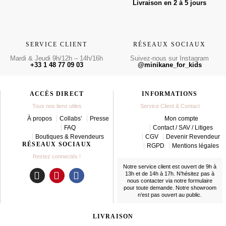
Livraison en 2 à 5 jours
SERVICE CLIENT
RÉSEAUX SOCIAUX
Mardi & Jeudi 9h/12h – 14h/16h
Suivez-nous sur Instagram
+33 1 48 77 09 03
@minikane_for_kids
ACCÈS DIRECT
INFORMATIONS
Tous nos liens utiles
Service Client & Contact
À propos
Collabs’
Presse
Mon compte
FAQ
Contact / SAV / Litiges
Boutiques & Revendeurs
CGV
Devenir Revendeur
RÉSEAUX SOCIAUX
RGPD
Mentions légales
Restez connectés !
Notre service client est ouvert de 9h à
13h et de 14h à 17h. N’hésitez pas à
nous contacter
via notre formulaire
I
P
F
pour toute demande. Notre showroom
n
i
a
n’est pas ouvert au public.
s
n
c
t
t
e
LIVRAISON
a
e
b