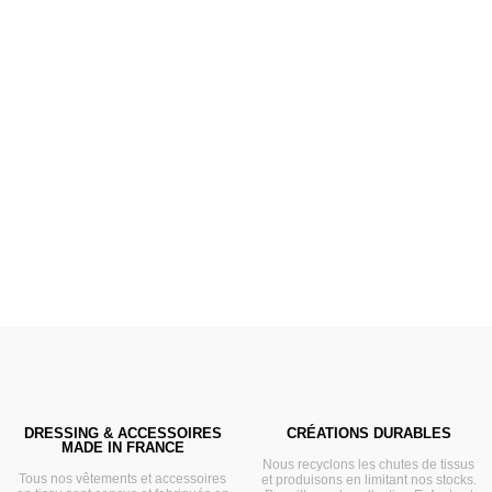
Poussettes &
Landaus
Prêts pour l'évasion
VOIR
DRESSING & ACCESSOIRES
CRÉATIONS DURABLES
MADE IN FRANCE
Nous recyclons les chutes de tissus
Tous nos vêtements et accessoires
et produisons en limitant nos stocks.