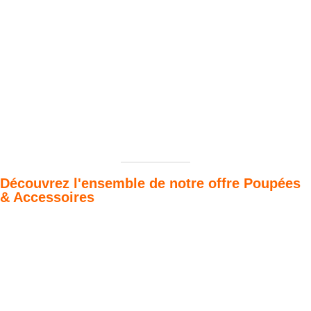
Découvrez l'ensemble de notre offre Poupées
& Accessoires
Poupées Minikane
Dressing Gordis 34
Gordis
& 37cm