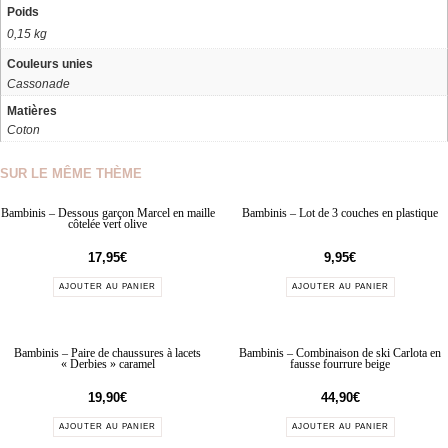
Poids
0,15 kg
Couleurs unies
Cassonade
Matières
Coton
SUR LE MÊME THÈME
Bambinis – Dessous garçon Marcel en maille
Bambinis – Lot de 3 couches en plastique
côtelée vert olive
17,95
€
9,95
€
AJOUTER AU PANIER
AJOUTER AU PANIER
Bambinis – Paire de chaussures à lacets
Bambinis – Combinaison de ski Carlota en
« Derbies » caramel
fausse fourrure beige
19,90
€
44,90
€
AJOUTER AU PANIER
AJOUTER AU PANIER