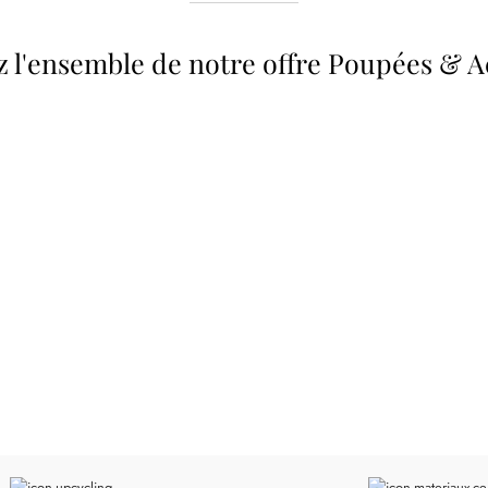
 l'ensemble de notre offre Poupées & A
 34 &
Valise
Meubles & Puériculture
Pour être bien équipé
L
VOIR