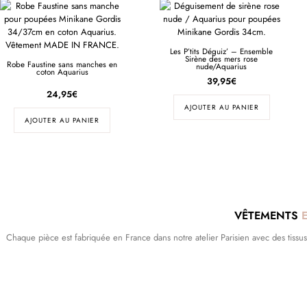
Les P’tits Déguiz’ – Ensemble
Sirène des mers rose
Robe Faustine sans manches en
nude/Aquarius
coton Aquarius
39,95
€
24,95
€
AJOUTER AU PANIER
AJOUTER AU PANIER
VÊTEMENTS
Chaque pièce est fabriquée en France dans notre atelier Parisien avec des tissus dé