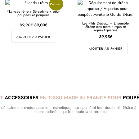
Promo !
*Landau rétro « Séraphine » pour
poupées et poupons
Les P’tits Déguiz’ – Ensemble
89,90
€
39,00
€
Sirène des mers turquoise
aqua/Aquarius
39,95
€
AJOUTER AU PANIER
AJOUTER AU PANIER
ET
ACCESSOIRES
EN TISSU MADE IN FRANCE POUR
POUPÉ
licatement choisis pour leur esthétique, leur qualité et leur durabilité. Grâce à no
finitions raffinées qui font toute la différence.