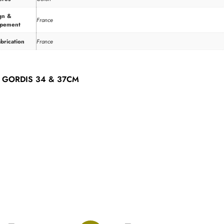
gn &
France
ppement
brication
France
 GORDIS 34 & 37CM