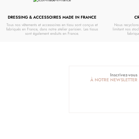
DRESSING & ACCESSOIRES MADE IN FRANCE
C
Tous nos vêtements et accessoires en tissu sont conçus et
Nous recyclons 
fabriqués en France, dans notre atelier parisien. Les tissus
limitant nos stoc
sont également enduits en France.
fabriq
Inscrivez-vous
À NOTRE NEWSLETTER