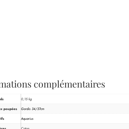
rmations complémentaires
ds
0,15 kg
ux poupées
Gordis 34/37cm
ifs
Aquarius
ères
Coton