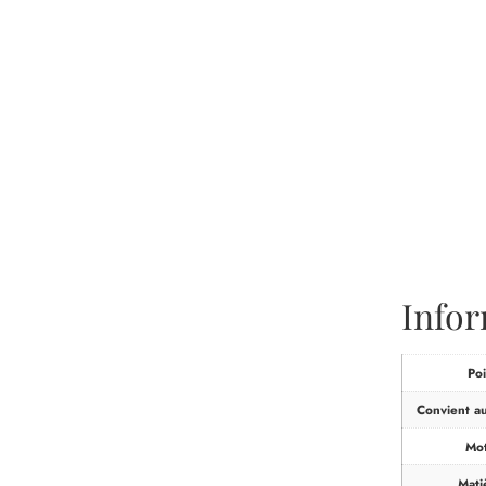
Info
Poi
Convient a
Mot
Mati