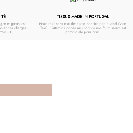
ITÉ
TISSUS MADE IN PORTUGAL
gne et garanties
Nous n'utilisons que des tissus certifiés par le label Oeko-
cahier des charges
Tex®. L'attention portée au choix de nos fournisseurs est
ormes CE.
primordiale pour nous.