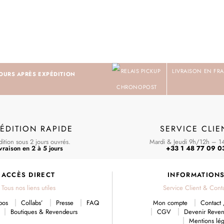
LIVRAISON EN FRA
JOURS APRÈS EXPÉDITION
ÉDITION RAPIDE
SERVICE CLIE
ition sous 2 jours ouvrés.
Mardi & Jeudi 9h/12h – 1
vraison en 2 à 5 jours
+33 1 48 77 09 0
ACCÈS DIRECT
INFORMATION
Tous nos liens utiles
Service Client & Cont
pos
Collabs’
Presse
FAQ
Mon compte
Contact 
Boutiques & Revendeurs
CGV
Devenir Reve
Mentions lég