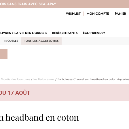
 FOIS SANS FRAIS AVEC SCALAPAY
WISHLIST
MON COMPTE
PANIER
LIVRES « LA VIE DES GORDIS »
BÉBÉS/ENFANTS
ÉCO FRIENDLY
TROUSSES
TOUS LES ACCESSOIRES
R
 Gordis - les Iconiques
/
les Barboteuses
/ Barboteuse Clara et son headband en coton Aquarius
DU 17 AOÛT
on headband en coton