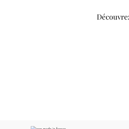
Découvrez
Poupées Minikane
Dressing Gordis
Gordis
37cm
Des bouilles à croquer
Défilé de styles
VOIR
VOIR