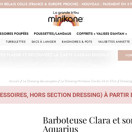
EN RELAIS COLIS (FRANCE & EUROPE PROCHE) - NOUVEAU : PAIEMENT EN 3
SSOIRES POUPÉES
POUSSETTES/LANDAUS
COFFRETS « VALISES D’ANTAN »
S
TURBULETTES
SACS À LANGER
BAIGNOIRES & POTS
VALISETTES ANNETTE
TES PLAISIR ET DÉCOUVREZ LA CARTE CADEAU DIGITALE !
VOI
Accueil
/
Le Dressing des poupées
/
Le Dressing Minikane Gordis 34 et 37cm​
/
Dressing
ESSOIRES, HORS SECTION DRESSING) À PARTIR 
Barboteuse Clara et s
Aquarius