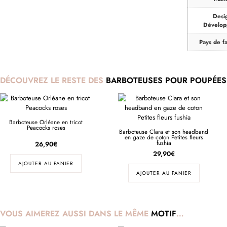
Desi
Dévelo
Pays de fa
DÉCOUVREZ LE RESTE DES
BARBOTEUSES POUR POUPÉES
Barboteuse Orléane en tricot
Peacocks roses
Barboteuse Clara et son headband
en gaze de coton Petites fleurs
fushia
26,90
€
29,90
€
AJOUTER AU PANIER
AJOUTER AU PANIER
VOUS AIMEREZ AUSSI DANS LE MÊME
MOTIF
…