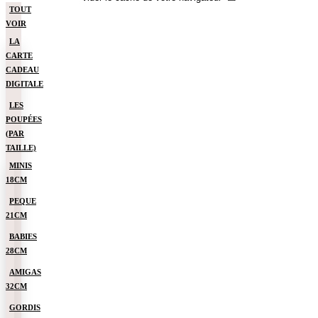
TOUT
VOIR
LA
CARTE
CADEAU
DIGITALE
LES
POUPÉES
(PAR
TAILLE)
MINIS
18CM
PEQUE
21CM
BABIES
28CM
AMIGAS
32CM
GORDIS