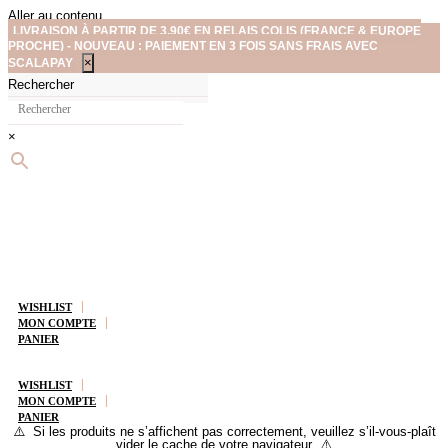
Aller au contenu
LIVRAISON À PARTIR DE 3,90€ EN RELAIS COLIS (FRANCE & EUROPE
PROCHE) - NOUVEAU : PAIEMENT EN 3 FOIS SANS FRAIS AVEC
×
SCALAPAY
Rechercher
×
WISHLIST
MON COMPTE
PANIER
WISHLIST
MON COMPTE
PANIER
⚠️ Si les produits ne s’affichent pas correctement, veuillez s’il-vous-plaît
vider le cache de votre navigateur ⚠️