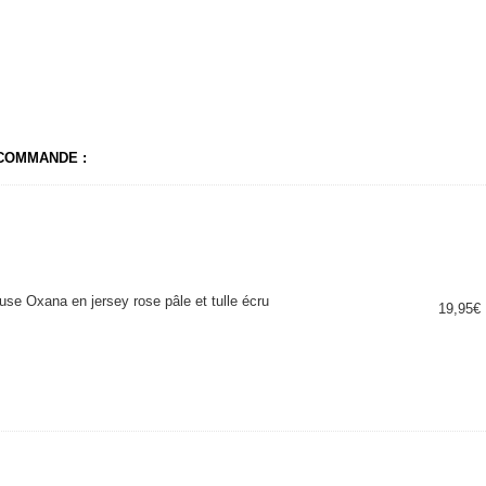
 COMMANDE :
se Oxana en jersey rose pâle et tulle écru
19,95
€