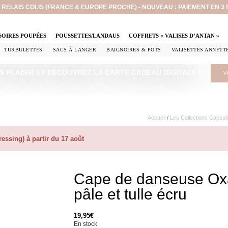
EN RELAIS COLIS (FRANCE & EUROPE PROCHE) - NOUVEAU : PAIEMENT EN 3
SOIRES POUPÉES
POUSSETTES/LANDAUS
COFFRETS « VALISES D’ANTAN »
TURBULETTES
SACS À LANGER
BAIGNOIRES & POTS
VALISETTES ANNETT
S PLAISIR ET DÉCOUVREZ LA CARTE CADEAU DIGITALE !
V
Accueil
/
Les Collections Capsul
ssing) à partir du 17 août
Cape de danseuse Oxa
pâle et tulle écru
19,95
€
En stock