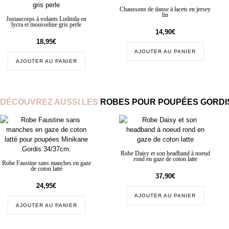
Chaussons de danse à lacets en jersey
lin
Justaucorps à volants Ludmila en
lycra et mousseline gris perle
14,90
€
18,95
€
AJOUTER AU PANIER
AJOUTER AU PANIER
DÉCOUVREZ AUSSI LES
ROBES POUR POUPÉES GORDIS
Robe Daisy et son headband à noeud
rond en gaze de coton latte
Robe Faustine sans manches en gaze
de coton latté
37,90
€
24,95
€
AJOUTER AU PANIER
AJOUTER AU PANIER