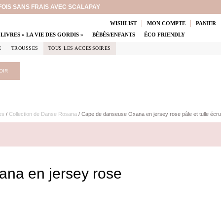
 FOIS SANS FRAIS AVEC SCALAPAY
WISHLIST
MON COMPTE
PANIER
LIVRES « LA VIE DES GORDIS »
BÉBÉS/ENFANTS
ÉCO FRIENDLY
E
TROUSSES
TOUS LES ACCESSOIRES
OIR
es
/
Collection de Danse Rosana
/ Cape de danseuse Oxana en jersey rose pâle et tulle écru
na en jersey rose