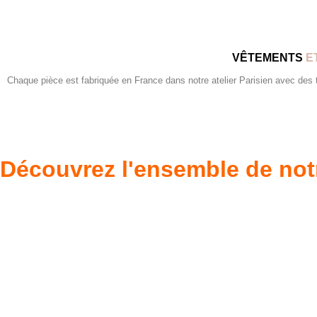
VÊTEMENTS
E
Chaque pièce est fabriquée en France dans notre atelier Parisien avec des tis
Découvrez l'ensemble de not
Poupées Minikane
Dressing Gordi
Gordis
37cm
Des bouilles à croquer
Défilé de styles