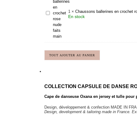
1
×
Chaussons ballerines en crochet r
Chaussons
En stock
ballerines
en
crochet
rose
nude
faits
main
TOUT AJOUTER AU PANIER
COLLECTION CAPSULE DE DANSE R
Cape de danseuse Oxana en jersey et tulle pour
Design, développement & confection MADE IN FRAN
Design, development & tailoring made in France. Exc