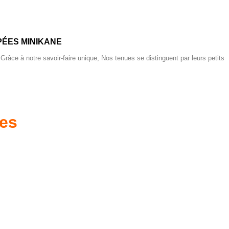
ÉES MINIKANE
 Grâce à notre savoir-faire unique, Nos tenues se distinguent par leurs petits
res
es d'antan prêtes
Poussettes & Landaus
à offrir
Prêts pour l'évasion
a malle aux trésors
VOIR