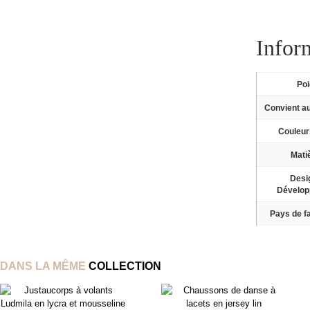
Infor
Po
Convient a
Couleur
Mati
Desi
Dévelo
Pays de fa
DANS LA MÊME
COLLECTION