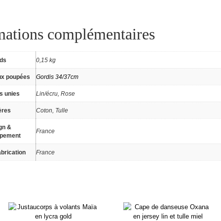
mations complémentaires
ids
0,15 kg
ux poupées
Gordis 34/37cm
s unies
Lin/écru, Rose
ères
Coton, Tulle
gn &
France
ppement
brication
France