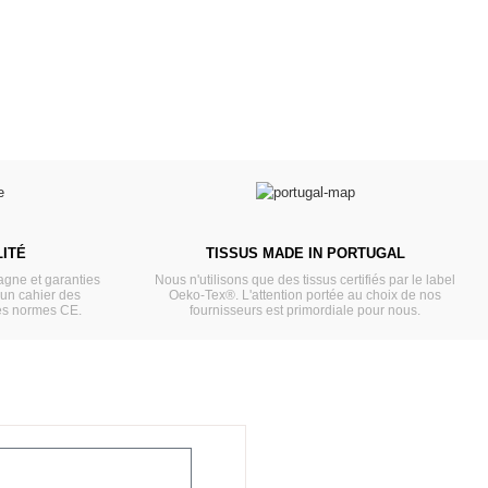
VOIR
ITÉ
TISSUS MADE IN PORTUGAL
gne et garanties
Nous n'utilisons que des tissus certifiés par le label
'un cahier des
Oeko-Tex®. L'attention portée au choix de nos
es normes CE.
fournisseurs est primordiale pour nous.