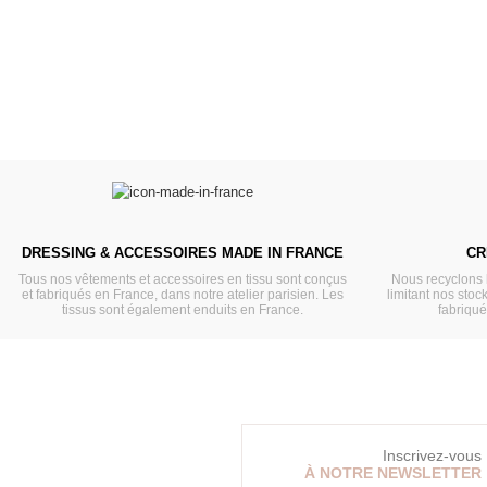
VOIR
VOIR
DRESSING & ACCESSOIRES MADE IN FRANCE
CR
Tous nos vêtements et accessoires en tissu sont conçus
Nous recyclons 
et fabriqués en France, dans notre atelier parisien. Les
limitant nos stock
tissus sont également enduits en France.
fabriqu
Inscrivez-vous
À NOTRE NEWSLETTER