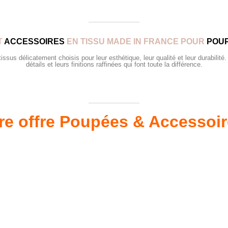
T
ACCESSOIRES
EN TISSU MADE IN FRANCE POUR
POUP
sus délicatement choisis pour leur esthétique, leur qualité et leur durabilité.
détails et leurs finitions raffinées qui font toute la différence.
re offre Poupées & Accessoi
s 34 &
Valis
Meubles & Puériculture
Pour être bien équipé
L
VOIR