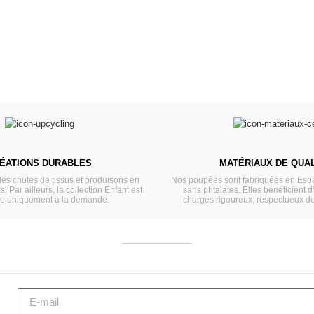
ÉATIONS DURABLES
MATÉRIAUX DE QUAL
les chutes de tissus et produisons en
Nos poupées sont fabriquées en Espa
s. Par ailleurs, la collection Enfant est
sans phtalates. Elles bénéficient d
ée uniquement à la demande.
charges rigoureux, respectueux d