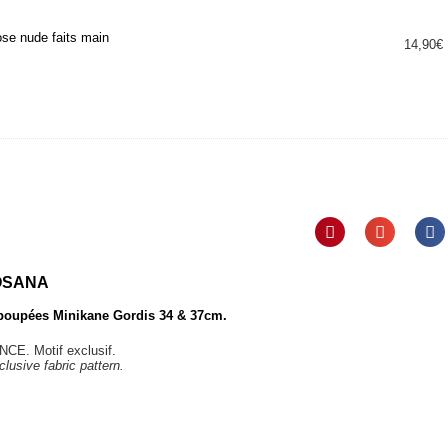
ose nude faits main
14,90
€
OSANA
 poupées Minikane Gordis 34 & 37cm.
CE. Motif exclusif.
lusive fabric pattern.