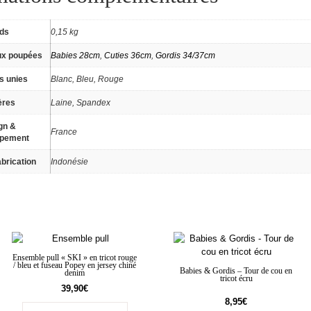
ids
0,15 kg
ux poupées
Babies 28cm
,
Cuties 36cm
,
Gordis 34/37cm
s unies
Blanc, Bleu, Rouge
ères
Laine, Spandex
gn &
France
ppement
brication
Indonésie
Ensemble pull « SKI » en tricot rouge
/ bleu et fuseau Popey en jersey chiné
Babies & Gordis – Tour de cou en
denim
tricot écru
39,90
€
8,95
€