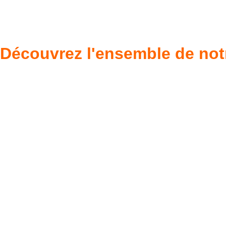
Découvrez l'ensemble de not
Poupées Minikane
Dressing Gordi
Gordis
37cm
Des bouilles à croquer
Défilé de styles
VOIR
VOIR