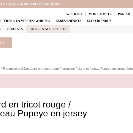
 FOIS SANS FRAIS AVEC SCALAPAY
WISHLIST
MON COMPTE
PANIER
LIVRES « LA VIE DES GORDIS »
BÉBÉS/ENFANTS
ÉCO FRIENDLY
E
TROUSSES
TOUS LES ACCESSOIRES
OIR
/ Ensemble pull Jacquard en tricot rouge / turquoise / blanc et fuseau Popeye en jersey écru
 en tricot rouge /
useau Popeye en jersey