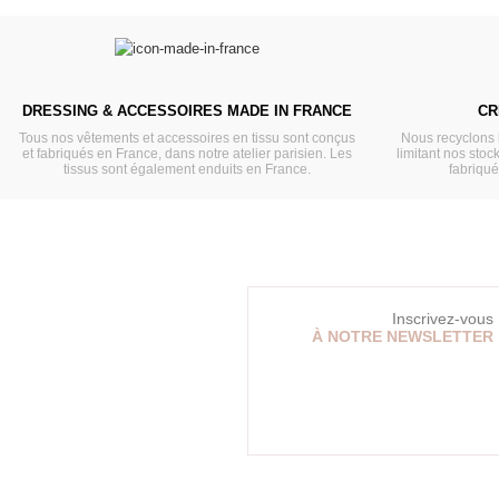
DRESSING & ACCESSOIRES MADE IN FRANCE
CR
Tous nos vêtements et accessoires en tissu sont conçus
Nous recyclons 
et fabriqués en France, dans notre atelier parisien. Les
limitant nos stock
tissus sont également enduits en France.
fabriqu
Inscrivez-vous
À NOTRE NEWSLETTER