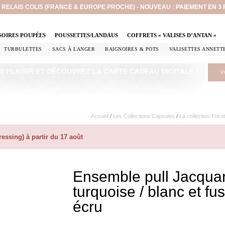
EN RELAIS COLIS (FRANCE & EUROPE PROCHE) - NOUVEAU : PAIEMENT EN 3
SOIRES POUPÉES
POUSSETTES/LANDAUS
COFFRETS « VALISES D’ANTAN »
TURBULETTES
SACS À LANGER
BAIGNOIRES & POTS
VALISETTES ANNETT
S PLAISIR ET DÉCOUVREZ LA CARTE CADEAU DIGITALE !
V
Accueil
/
Les Collections Capsules
/
La collection Tricot
ssing) à partir du 17 août
Ensemble pull Jacquard
turquoise / blanc et f
écru