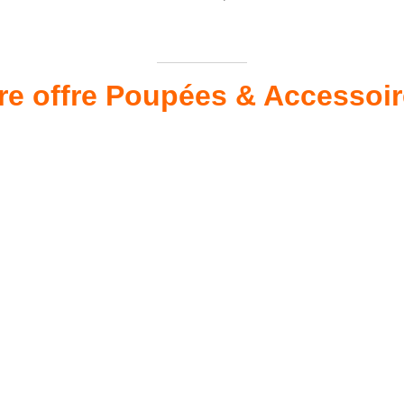
re offre Poupées & Accessoi
s 34 &
Valis
Meubles & Puériculture
Pour être bien équipé
L
VOIR