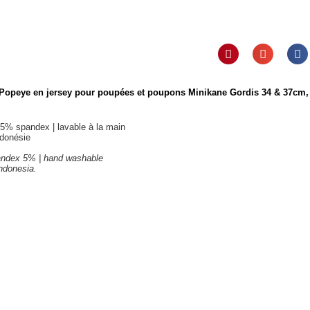
 Popeye en jersey
pour poupées et poupons Minikane Gordis 34 & 37cm,
5% spandex | lavable à la main
ndonésie
andex 5% | hand washable
ndonesia.