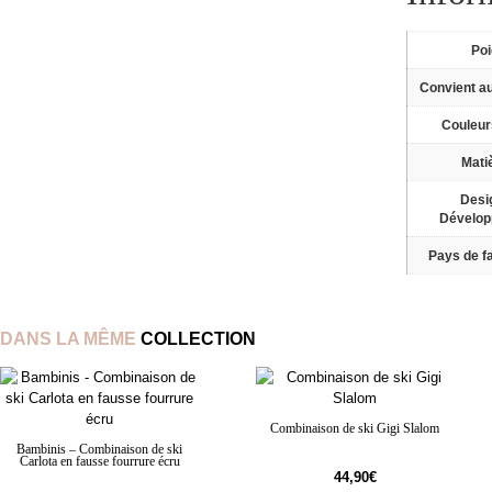
Po
Convient a
Couleur
Mati
Desi
Dévelo
Pays de fa
DANS LA MÊME
COLLECTION
Combinaison de ski Gigi Slalom
Bambinis – Combinaison de ski
Carlota en fausse fourrure écru
44,90
€