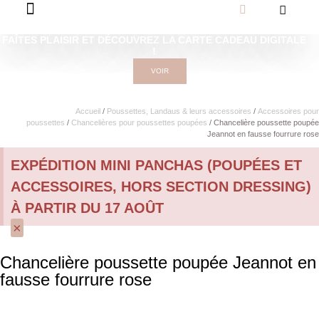
FAÎTES PLAISIR ET DÉCOUVREZ LA CARTE CADEAU DIGITALE
!
VOIR
Accueil
/
Poussettes, Landaus & leurs accessoires
/
Accessoires pour
poussettes
/
Chancelières pour poussettes poupées
/ Chancelière poussette poupée
Jeannot en fausse fourrure rose
EXPÉDITION MINI PANCHAS (POUPÉES ET
ACCESSOIRES, HORS SECTION DRESSING)
À PARTIR DU 17 AOÛT
×
Chancelière poussette poupée Jeannot en
fausse fourrure rose