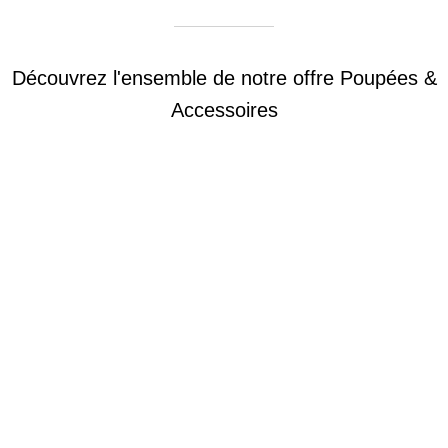
Découvrez l'ensemble de notre offre Poupées &
Accessoires
Poupées Minikane
Dressing Gordis 34
Gordis
& 37cm
Des bouilles à croquer
Défilé de styles
VOIR
VOIR