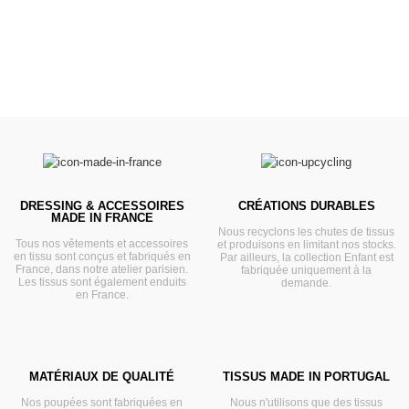
DRESSING & ACCESSOIRES
CRÉATIONS DURABLES
MADE IN FRANCE
Nous recyclons les chutes de tissus
Tous nos vêtements et accessoires
et produisons en limitant nos stocks.
en tissu sont conçus et fabriqués en
Par ailleurs, la collection Enfant est
France, dans notre atelier parisien.
fabriquée uniquement à la
Les tissus sont également enduits
demande.
en France.
MATÉRIAUX DE QUALITÉ
TISSUS MADE IN PORTUGAL
Nos poupées sont fabriquées en
Nous n'utilisons que des tissus