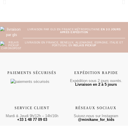
LIVRAISON PAR GLS EN FRANCE MÉTROPOLITAINE
EN 2-3 JOURS
APRÈS EXPÉDITION
LIVRAISON EN FRANCE, BENELUX, ALLEMAGNE, ESPAGNE, ITALIE ET
PORTUGAL EN
RELAIS PICKUP
PAIEMENTS SÉCURISÉS
EXPÉDITION RAPIDE
Expédition sous 2 jours ouvrés.
Livraison en 2 à 5 jours
SERVICE CLIENT
RÉSEAUX SOCIAUX
Mardi & Jeudi 9h/12h – 14h/16h
Suivez-nous sur Instagram
+33 1 48 77 09 03
@minikane_for_kids