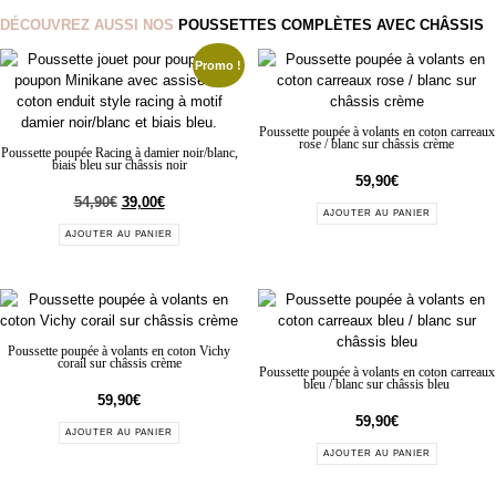
DÉCOUVREZ AUSSI NOS
POUSSETTES COMPLÈTES AVEC CHÂSSIS
Promo !
Poussette poupée à volants en coton carreaux
rose / blanc sur châssis crème
Poussette poupée Racing à damier noir/blanc,
biais bleu sur châssis noir
59,90
€
54,90
€
39,00
€
AJOUTER AU PANIER
AJOUTER AU PANIER
Poussette poupée à volants en coton Vichy
corail sur châssis crème
Poussette poupée à volants en coton carreaux
bleu / blanc sur châssis bleu
59,90
€
59,90
€
AJOUTER AU PANIER
AJOUTER AU PANIER