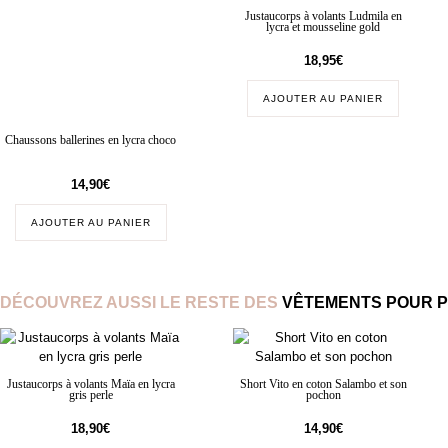
Justaucorps à volants Ludmila en
lycra et mousseline gold
18,95
€
AJOUTER AU PANIER
Chaussons ballerines en lycra choco
14,90
€
AJOUTER AU PANIER
DÉCOUVREZ AUSSI LE RESTE DES
VÊTEMENTS POUR P
Justaucorps à volants Maïa en lycra
Short Vito en coton Salambo et son
gris perle
pochon
18,90
€
14,90
€