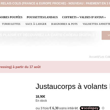
EN RELAIS COLIS (FRANCE & EUROPE PROCHE) - NOUVEAU : PAIEMENT EN 3
SOIRES POUPÉES
POUSSETTES/LANDAUS
COFFRETS « VALISES D’ANTAN »
TURBULETTES
SACS À LANGER
BAIGNOIRES & POTS
VALISETTES ANNETT
S PLAISIR ET DÉCOUVREZ LA CARTE CADEAU DIGITALE !
V
Accueil
/
Les Coll
ssing) à partir du 17 août
Justaucorps à volants
18,90
€
En stock