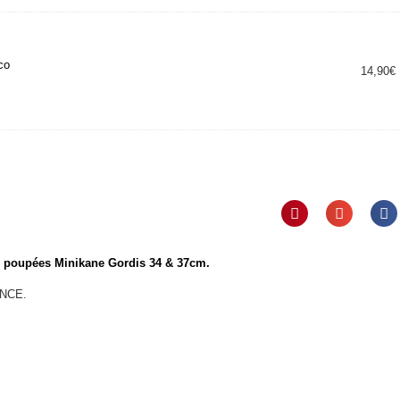
co
14,90
€
 poupées Minikane Gordis 34 & 37cm.
ANCE.