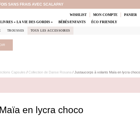
 FOIS SANS FRAIS AVEC SCALAPAY
WISHLIST
MON COMPTE
PANIER
LIVRES « LA VIE DES GORDIS »
BÉBÉS/ENFANTS
ÉCO FRIENDLY
E
TROUSSES
TOUS LES ACCESSOIRES
OIR
ections Capsules
/
Collection de Danse Rosana
/ Justaucorps à volants Maïa en lycra choco
 Maïa en lycra choco