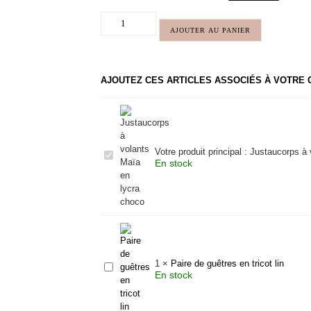
AJOUTER AU PANIER
AJOUTEZ CES ARTICLES ASSOCIÉS À VOTRE
Votre produit principal :
Justaucorps à 
Justaucorps
En stock
à
volants
Maïa
en
lycra
choco
1
×
Paire de guêtres en tricot lin
Paire
En stock
de
guêtres
en
tricot