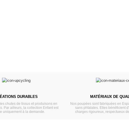
s 34 &
Valis
Meubles & Puériculture
Pour être bien équipé
L
VOIR
ÉATIONS DURABLES
MATÉRIAUX DE QUAL
les chutes de tissus et produisons en
Nos poupées sont fabriquées en Espa
s. Par ailleurs, la collection Enfant est
sans phtalates. Elles bénéficient d
ée uniquement à la demande.
charges rigoureux, respectueux d