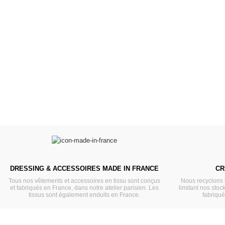
Poupées Minikane
Dressing Gordi
Gordis
37cm
Des bouilles à croquer
Défilé de styles
VOIR
VOIR
DRESSING & ACCESSOIRES MADE IN FRANCE
CR
Tous nos vêtements et accessoires en tissu sont conçus
Nous recyclons 
et fabriqués en France, dans notre atelier parisien. Les
limitant nos stock
tissus sont également enduits en France.
fabriqu