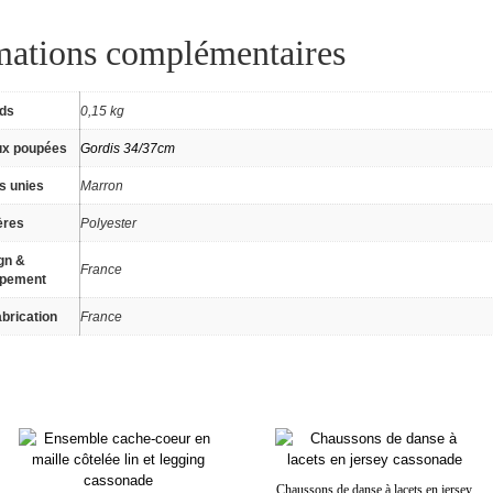
mations complémentaires
ids
0,15 kg
ux poupées
Gordis 34/37cm
s unies
Marron
ères
Polyester
gn &
France
ppement
brication
France
Chaussons de danse à lacets en jersey