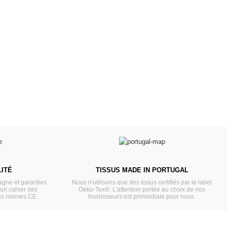
es d'antan prêtes
Poussettes & Landaus
à offrir
Prêts pour l'évasion
a malle aux trésors
VOIR
VOIR
ITÉ
TISSUS MADE IN PORTUGAL
gne et garanties
Nous n'utilisons que des tissus certifiés par le label
'un cahier des
Oeko-Tex®. L'attention portée au choix de nos
es normes CE.
fournisseurs est primordiale pour nous.