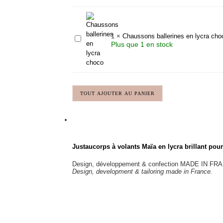
lin
1
×
Chaussons ballerines en lycra cho
Chaussons
Plus que 1 en stock
ballerines
en
lycra
choco
TOUT AJOUTER AU PANIER
Justaucorps à volants Maïa en lycra brillant
pour
Design, développement & confection MADE IN FR
Design, development & tailoring made in France.