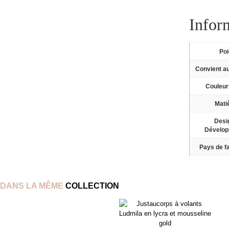
Infor
Po
Convient a
Couleur
Mati
Desi
Dévelo
Pays de fa
DANS LA MÊME
COLLECTION