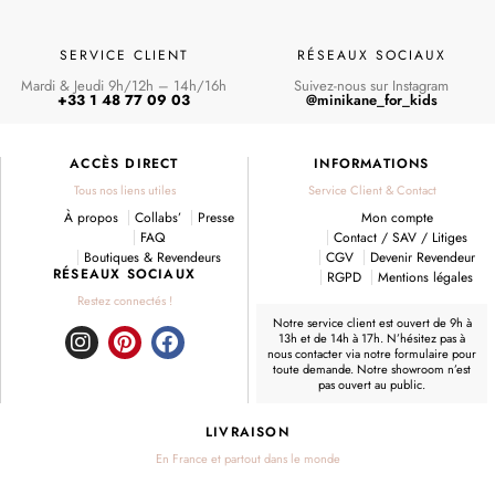
SERVICE CLIENT
RÉSEAUX SOCIAUX
Mardi & Jeudi 9h/12h – 14h/16h
Suivez-nous sur Instagram
+33 1 48 77 09 03
@minikane_for_kids
ACCÈS DIRECT
INFORMATIONS
Tous nos liens utiles
Service Client & Contact
À propos
Collabs’
Presse
Mon compte
FAQ
Contact / SAV / Litiges
Boutiques & Revendeurs
CGV
Devenir Revendeur
RÉSEAUX SOCIAUX
RGPD
Mentions légales
Restez connectés !
Notre service client est ouvert de 9h à
13h et de 14h à 17h. N’hésitez pas à
I
P
F
nous contacter
via notre formulaire
pour
toute demande. Notre showroom n’est
n
i
a
pas ouvert au public.
s
n
c
t
t
e
LIVRAISON
a
e
b
En France et partout dans le monde
g
r
o
r
e
o