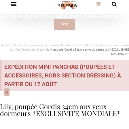
FAÎTES PLAISIR ET DÉCOUVREZ LA CARTE CADEAU DIGITALE !
VOIR
Accueil
/
Toutes les Poupées
/
Les Poupées Minikane Gordis 34 & 37cm
/
Les Poupées Gordis
aux Yeux Dormeurs 34cm
/ Lily, poupée Gordis 34cm aux yeux dormeurs *EXCLUSIVITÉ
MONDIALE*
EXPÉDITION MINI PANCHAS (POUPÉES ET
ACCESSOIRES, HORS SECTION DRESSING) À
PARTIR DU 17 AOÛT
×
Lily, poupée Gordis 34cm aux yeux
dormeurs *EXCLUSIVITÉ MONDIALE*