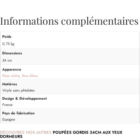
Informations complémentaires
Poids
0,75 kg
Dimensions
34 cm
Apparence
Peau claire
,
Yeux bleus
Matières
Vinyle sans phtalates
Design & Développement
France
Pays de fabrication
Espagne
DÉCOUVREZ NOS AUTRES
POUPÉES GORDIS 34CM AUX YEUX
DORMEURS