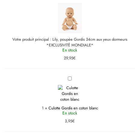
Gordis
34cm
aux
yeux
dormeurs
*EXCLUSIVITÉ
MONDIALE*
Votre produit principal :
Lily, poupée Gordis 34cm aux yeux dormeurs
*EXCLUSIVITÉ MONDIALE*
En stock
29,95
€
Culotte
Gordis
en
coton
blanc
1
×
Culotte Gordis en coton blanc
En stock
3,95
€