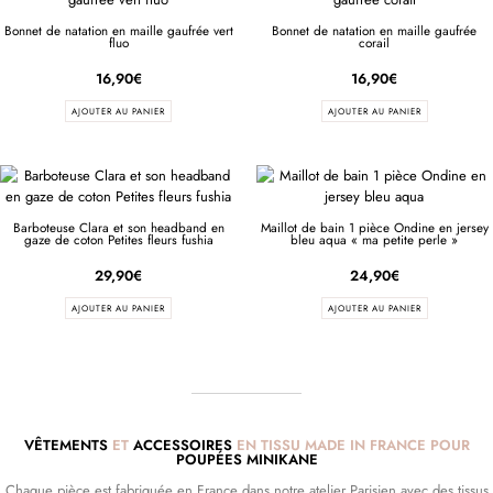
Bonnet de natation en maille gaufrée vert
Bonnet de natation en maille gaufrée
fluo
corail
16,90
€
16,90
€
AJOUTER AU PANIER
AJOUTER AU PANIER
Barboteuse Clara et son headband en
Maillot de bain 1 pièce Ondine en jersey
gaze de coton Petites fleurs fushia
bleu aqua « ma petite perle »
29,90
€
24,90
€
AJOUTER AU PANIER
AJOUTER AU PANIER
VÊTEMENTS
ET
ACCESSOIRES
EN TISSU MADE IN FRANCE POUR
POUPÉES MINIKANE
Chaque pièce est fabriquée en France dans notre atelier Parisien avec des tissus