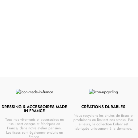
Poussettes &
Landaus
Prêts pour l'évasion
VOIR
DRESSING & ACCESSOIRES MADE
CRÉATIONS DURABLES
IN FRANCE
Nous recyclons les chutes de tissus et
Tous nos vêtements et accessoires en
produisons en limitant nos stocks. Par
tissu sont conçus et fabriqués en
ailleurs, la collection Enfant est
France, dans notre atelier parisien.
fabriquée uniquement à la demande.
Les tissus sont également enduits en
France.