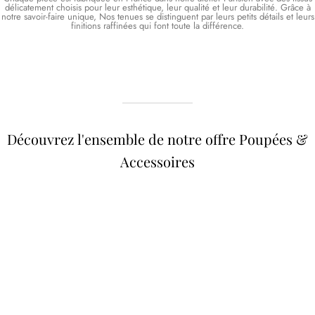
délicatement choisis pour leur esthétique, leur qualité et leur durabilité. Grâce à
notre savoir-faire unique, Nos tenues se distinguent par leurs petits détails et leurs
finitions raffinées qui font toute la différence.
Découvrez l'ensemble de notre offre Poupées &
Accessoires
Poupées Minikane
Dressing Gordis 34 &
Gordis
37cm
Des bouilles à croquer
Défilé de styles
VOIR
VOIR