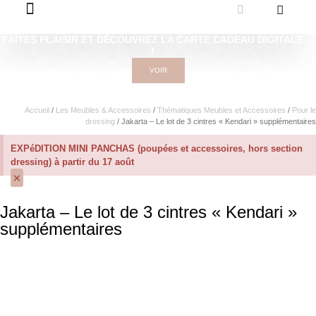
FAÎTES PLAISIR ET DÉCOUVREZ LA CARTE CADEAU DIGITALE
!
VOIR
Accueil
/
Les Meubles & Accessoires
/
Thématiques Meubles et Accessoires
/
Pour le
dressing
/ Jakarta – Le lot de 3 cintres « Kendari » supplémentaires
EXPéDITION MINI PANCHAS (poupées et accessoires, hors section
dressing) à partir du 17 août
×
Jakarta – Le lot de 3 cintres « Kendari »
supplémentaires