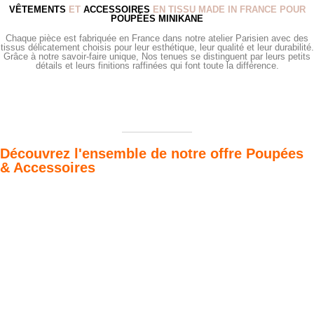
VÊTEMENTS
ET
ACCESSOIRES
EN TISSU MADE IN FRANCE POUR
POUPÉES MINIKANE
Chaque pièce est fabriquée en France dans notre atelier Parisien avec des
tissus délicatement choisis pour leur esthétique, leur qualité et leur durabilité.
Grâce à notre savoir-faire unique, Nos tenues se distinguent par leurs petits
détails et leurs finitions raffinées qui font toute la différence.
Découvrez l'ensemble de notre offre Poupées
& Accessoires
Poupées Minikane
Dressing Gordis 34
Gordis
& 37cm
Des bouilles à croquer
Défilé de styles
VOIR
VOIR