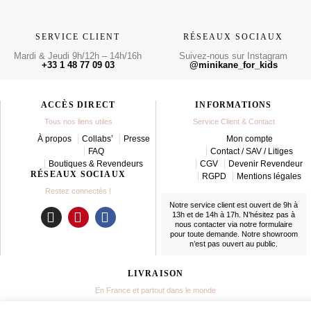
SERVICE CLIENT
RÉSEAUX SOCIAUX
Mardi & Jeudi 9h/12h – 14h/16h
Suivez-nous sur Instagram
+33 1 48 77 09 03
@minikane_for_kids
ACCÈS DIRECT
INFORMATIONS
Tous nos liens utiles
Service Client & Contact
À propos
Collabs’
Presse
Mon compte
FAQ
Contact / SAV / Litiges
Boutiques & Revendeurs
CGV
Devenir Revendeur
RÉSEAUX SOCIAUX
RGPD
Mentions légales
Restez connectés !
Notre service client est ouvert de 9h à
13h et de 14h à 17h. N’hésitez pas à
nous contacter
via notre formulaire
I
P
F
pour toute demande. Notre showroom
n
i
a
n’est pas ouvert au public.
s
n
c
t
t
e
LIVRAISON
a
e
b
En France et partout dans le monde
g
r
o