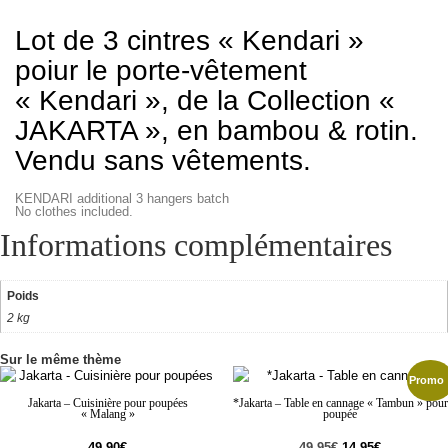
Lot de 3 cintres « Kendari »
poiur le porte-vêtement
« Kendari », de la Collection «
JAKARTA », en bambou & rotin.
Vendu sans vêtements.
KENDARI additional 3 hangers batch
No clothes included.
Informations complémentaires
Poids
2 kg
Sur le même thème
Promo 
Jakarta – Cuisinière pour poupées
*Jakarta – Table en cannage « Tambun » pour
« Malang »
poupée
49,90
€
49,95
€
14,95
€