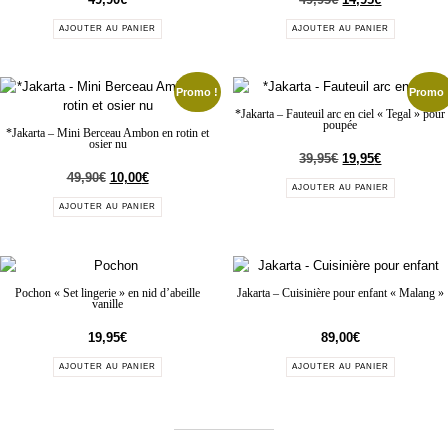
AJOUTER AU PANIER
AJOUTER AU PANIER
Promo !
Promo 
*Jakarta – Fauteuil arc en ciel « Tegal » pour
poupée
*Jakarta – Mini Berceau Ambon en rotin et
osier nu
39,95
€
19,95
€
49,90
€
10,00
€
AJOUTER AU PANIER
AJOUTER AU PANIER
Pochon « Set lingerie » en nid d’abeille
Jakarta – Cuisinière pour enfant « Malang »
vanille
19,95
€
89,00
€
AJOUTER AU PANIER
AJOUTER AU PANIER