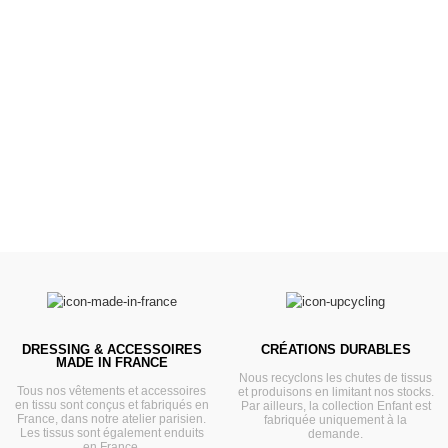
Poussettes &
Landaus
Prêts pour l'évasion
VOIR
DRESSING & ACCESSOIRES
CRÉATIONS DURABLES
MADE IN FRANCE
Nous recyclons les chutes de tissus
Tous nos vêtements et accessoires
et produisons en limitant nos stocks.
en tissu sont conçus et fabriqués en
Par ailleurs, la collection Enfant est
France, dans notre atelier parisien.
fabriquée uniquement à la
Les tissus sont également enduits
demande.
en France.