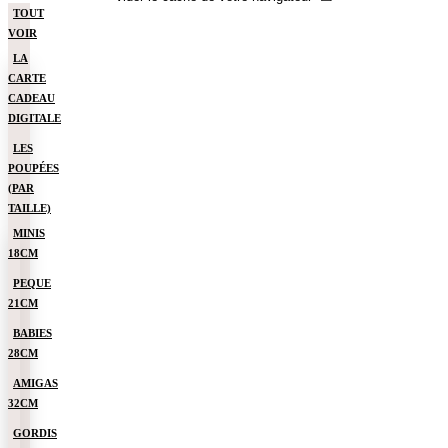
TOUT
VOIR
LA
CARTE
CADEAU
DIGITALE
LES
POUPÉES
(PAR
TAILLE)
MINIS
18CM
PEQUE
21CM
BABIES
28CM
AMIGAS
32CM
GORDIS