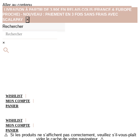
Aller au contenu
LIVRAISON À PARTIR DE 3,90€ EN RELAIS COLIS (FRANCE & EUROPE
PROCHE) - NOUVEAU : PAIEMENT EN 3 FOIS SANS FRAIS AVEC
×
SCALAPAY
Rechercher
×
WISHLIST
MON COMPTE
PANIER
WISHLIST
MON COMPTE
PANIER
⚠️ Si les produits ne s’affichent pas correctement, veuillez s’il-vous-plaît
vider le cache de votre navigateur ⚠️