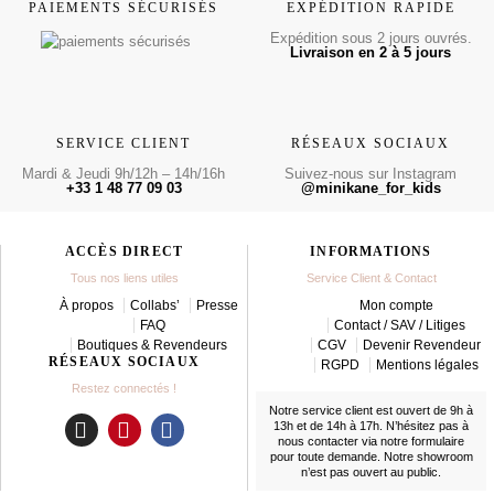
PAIEMENTS SÉCURISÉS
EXPÉDITION RAPIDE
Expédition sous 2 jours ouvrés.
Livraison en 2 à 5 jours
SERVICE CLIENT
RÉSEAUX SOCIAUX
Mardi & Jeudi 9h/12h – 14h/16h
Suivez-nous sur Instagram
+33 1 48 77 09 03
@minikane_for_kids
ACCÈS DIRECT
INFORMATIONS
Tous nos liens utiles
Service Client & Contact
À propos
Collabs’
Presse
Mon compte
FAQ
Contact / SAV / Litiges
Boutiques & Revendeurs
CGV
Devenir Revendeur
RÉSEAUX SOCIAUX
RGPD
Mentions légales
Restez connectés !
Notre service client est ouvert de 9h à
13h et de 14h à 17h. N’hésitez pas à
nous contacter
via notre formulaire
I
P
F
pour toute demande. Notre showroom
n
i
a
n’est pas ouvert au public.
s
n
c