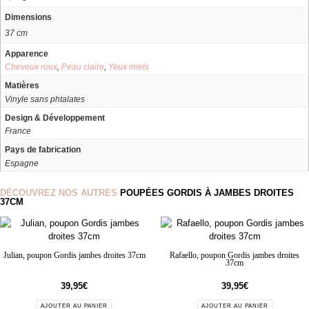
Dimensions
37 cm
Apparence
Cheveux roux
,
Peau claire
,
Yeux miels
Matières
Vinyle sans phtalates
Design & Développement
France
Pays de fabrication
Espagne
DÉCOUVREZ NOS AUTRES
POUPÉES GORDIS À JAMBES DROITES
37CM
Julian, poupon Gordis jambes droites 37cm
Rafaello, poupon Gordis jambes droites
37cm
39,95
€
39,95
€
AJOUTER AU PANIER
AJOUTER AU PANIER