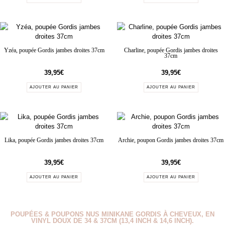
Yzéa, poupée Gordis jambes droites 37cm
Charline, poupée Gordis jambes droites
37cm
39,95
€
39,95
€
AJOUTER AU PANIER
AJOUTER AU PANIER
Lika, poupée Gordis jambes droites 37cm
Archie, poupon Gordis jambes droites 37cm
39,95
€
39,95
€
AJOUTER AU PANIER
AJOUTER AU PANIER
POUPÉES & POUPONS NUS MINIKANE GORDIS À CHEVEUX, EN
VINYL DOUX DE 34 & 37CM (13,4 INCH & 14,6 INCH).