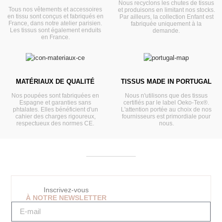
Nous recyclons les chutes de tissus
Tous nos vêtements et accessoires
et produisons en limitant nos stocks.
en tissu sont conçus et fabriqués en
Par ailleurs, la collection Enfant est
France, dans notre atelier parisien.
fabriquée uniquement à la
Les tissus sont également enduits
demande.
en France.
MATÉRIAUX DE QUALITÉ
TISSUS MADE IN PORTUGAL
Nos poupées sont fabriquées en
Nous n'utilisons que des tissus
Espagne et garanties sans
certifiés par le label Oeko-Tex®.
phtalates. Elles bénéficient d'un
L'attention portée au choix de nos
cahier des charges rigoureux,
fournisseurs est primordiale pour
respectueux des normes CE.
nous.
Inscrivez-vous
À NOTRE NEWSLETTER