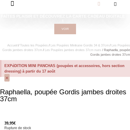
FAÎTES PLAISIR ET DÉCOUVREZ LA CARTE CADEAU DIGITALE
!
VOIR
Accueil
/
Toutes les Poupées
/
Les Poupées Minikane Gordis 34 & 37cm
/
Les Poupées
Gordis jambes droites 37cm
/
Les Poupées jambes droites 37cm nues
/ Raphaella, poupée
Gordis jambes droites 37cm
EXPéDITION MINI PANCHAS (poupées et accessoires, hors section
dressing) à partir du 17 août
×
Raphaella, poupée Gordis jambes droites
37cm
39,95
€
Rupture de stock