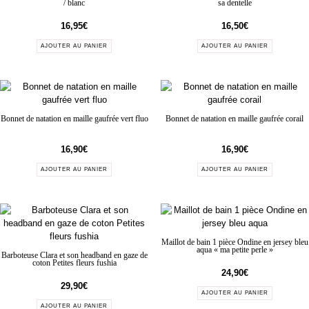
/ blanc
sa dentelle
16,95
€
16,50
€
AJOUTER AU PANIER
AJOUTER AU PANIER
Bonnet de natation en maille gaufrée vert fluo
Bonnet de natation en maille gaufrée corail
16,90
€
16,90
€
AJOUTER AU PANIER
AJOUTER AU PANIER
Maillot de bain 1 pièce Ondine en jersey bleu
aqua « ma petite perle »
Barboteuse Clara et son headband en gaze de
coton Petites fleurs fushia
24,90
€
29,90
€
AJOUTER AU PANIER
AJOUTER AU PANIER