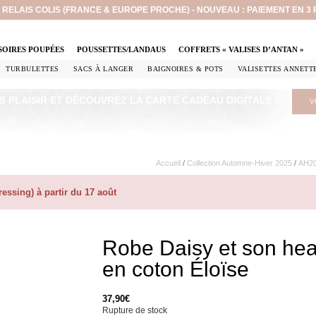
EN RELAIS COLIS (FRANCE & EUROPE PROCHE) - NOUVEAU : PAIEMENT EN 3
SOIRES POUPÉES
POUSSETTES/LANDAUS
COFFRETS « VALISES D’ANTAN »
TURBULETTES
SACS À LANGER
BAIGNOIRES & POTS
VALISETTES ANNETT
S PLAISIR ET DÉCOUVREZ LA CARTE CADEAU DIGITALE !
V
Accueil
/
Collection Automne-Hiver 2025
/
AH202
ssing) à partir du 17 août
Robe Daisy et son he
en coton Éloïse
37,90
€
Rupture de stock