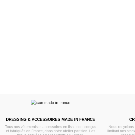
Poupées Minikane
Dressing Gordi
Gordis
37cm
Des bouilles à croquer
Défilé de styles
VOIR
VOIR
DRESSING & ACCESSOIRES MADE IN FRANCE
CR
Tous nos vêtements et accessoires en tissu sont conçus
Nous recyclons 
et fabriqués en France, dans notre atelier parisien. Les
limitant nos stock