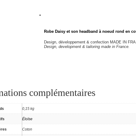
Robe Daisy et son headband à noeud rond en co
Design, développement & confection MADE IN FR
Design, development & tailoring made in France.
mations complémentaires
ids
0,15 kg
ifs
Éloïse
ères
Coton