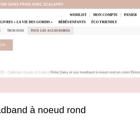
 FOIS SANS FRAIS AVEC SCALAPAY
WISHLIST
MON COMPTE
PANIER
LIVRES « LA VIE DES GORDIS »
BÉBÉS/ENFANTS
ÉCO FRIENDLY
E
TROUSSES
TOUS LES ACCESSOIRES
OIR
5 - Collection Gordis et Cuties
/ Robe Daisy et son headband à noeud rond en coton Éloïse
adband à noeud rond