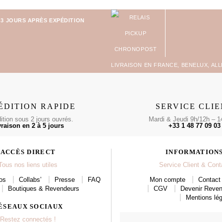
-3 JOURS APRÈS EXPÉDITION
LIVRAISON EN FRANCE, BENELUX, AL
ÉDITION RAPIDE
SERVICE CLI
tion sous 2 jours ouvrés.
Mardi & Jeudi 9h/12h – 1
vraison en 2 à 5 jours
+33 1 48 77 09 03
ACCÈS DIRECT
INFORMATION
Tous nos liens utiles
Service Client & Cont
os
Collabs’
Presse
FAQ
Mon compte
Contact 
Boutiques & Revendeurs
CGV
Devenir Reve
Mentions lég
ÉSEAUX SOCIAUX
Restez connectés !