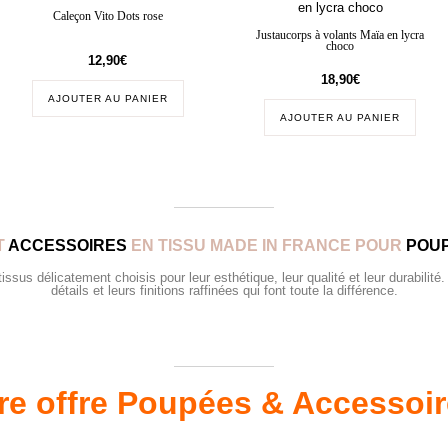
Caleçon Vito Dots rose
Justaucorps à volants Maïa en lycra
choco
12,90
€
18,90
€
AJOUTER AU PANIER
AJOUTER AU PANIER
T
ACCESSOIRES
EN TISSU MADE IN FRANCE POUR
POUP
sus délicatement choisis pour leur esthétique, leur qualité et leur durabilité.
détails et leurs finitions raffinées qui font toute la différence.
re offre Poupées & Accessoi