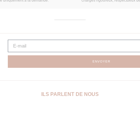
ée uniquement à la demande.
charges rigoureux, respectueux d
ENVOYER
ILS PARLENT DE NOUS