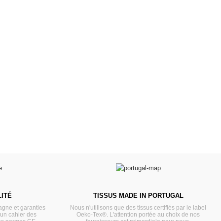
es d'antan prêtes
Poussettes & Landaus
à offrir
Prêts pour l'évasion
a malle aux trésors
VOIR
VOIR
ITÉ
TISSUS MADE IN PORTUGAL
gne et garanties
Nous n'utilisons que des tissus certifiés par le label
'un cahier des
Oeko-Tex®. L'attention portée au choix de nos