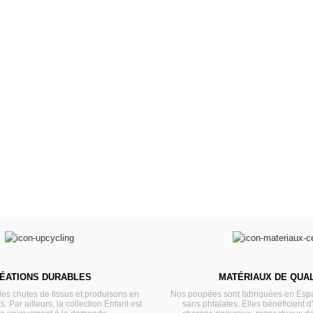
s 34 &
Valis
Meubles & Puériculture
Pour être bien équipé
L
VOIR
ÉATIONS DURABLES
MATÉRIAUX DE QUAL
les chutes de tissus et produisons en
Nos poupées sont fabriquées en Espa
s. Par ailleurs, la collection Enfant est
sans phtalates. Elles bénéficient d