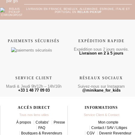
LIVRAISON EN FRANCE, BENELUX, ALLEMAGNE, ESPAGNE, ITALIE ET
PORTUGAL EN
RELAIS PICKUP
PAIEMENTS SÉCURISÉS
EXPÉDITION RAPIDE
Expédition sous 2 jours ouvrés.
Livraison en 2 à 5 jours
SERVICE CLIENT
RÉSEAUX SOCIAUX
Mardi & Jeudi 9h/12h – 14h/16h
Suivez-nous sur Instagram
+33 1 48 77 09 03
@minikane_for_kids
ACCÈS DIRECT
INFORMATIONS
Tous nos liens utiles
Service Client & Contact
À propos
Collabs’
Presse
Mon compte
FAQ
Contact / SAV / Litiges
Boutiques & Revendeurs
CGV
Devenir Revendeur