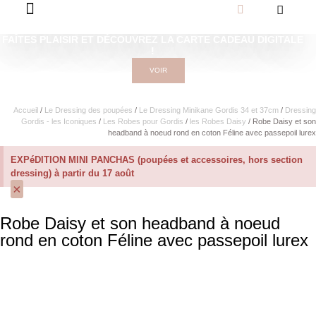
FAÎTES PLAISIR ET DÉCOUVREZ LA CARTE CADEAU DIGITALE
!
VOIR
Accueil
/
Le Dressing des poupées
/
Le Dressing Minikane Gordis 34 et 37cm​
/
Dressing
Gordis - les Iconiques
/
Les Robes pour Gordis
/
les Robes Daisy
/ Robe Daisy et son
headband à noeud rond en coton Féline avec passepoil lurex
EXPéDITION MINI PANCHAS (poupées et accessoires, hors section
dressing) à partir du 17 août
×
Robe Daisy et son headband à noeud
rond en coton Féline avec passepoil lurex