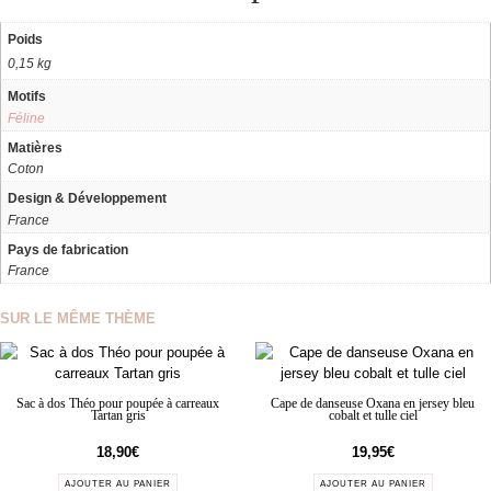
Poids
0,15 kg
Motifs
Féline
Matières
Coton
Design & Développement
France
Pays de fabrication
France
SUR LE MÊME THÈME
Sac à dos Théo pour poupée à carreaux
Cape de danseuse Oxana en jersey bleu
Tartan gris
cobalt et tulle ciel
18,90
€
19,95
€
AJOUTER AU PANIER
AJOUTER AU PANIER