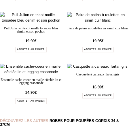
Pull Julian en tricot maille torsadée bleu
Paire de patins à roulettes en simili cuir blanc
denim et son pochon
19,90
€
19,95
€
AJOUTER AU PANIER
AJOUTER AU PANIER
Casquette à carreaux Tartan gris
Ensemble cache-coeur en maille côtelée lin et
legging cassonade
16,90
€
34,90
€
AJOUTER AU PANIER
AJOUTER AU PANIER
DÉCOUVREZ LES AUTRES
ROBES POUR POUPÉES GORDIS 34 &
37CM