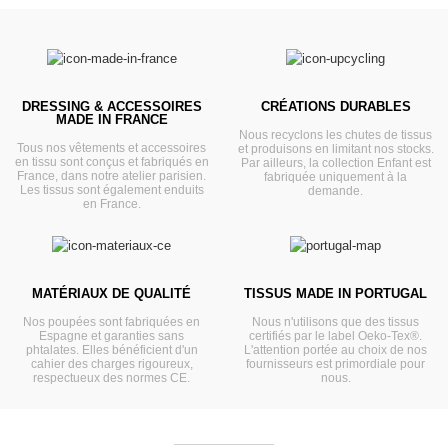
DRESSING & ACCESSOIRES
CRÉATIONS DURABLES
MADE IN FRANCE
Nous recyclons les chutes de tissus
Tous nos vêtements et accessoires
et produisons en limitant nos stocks.
en tissu sont conçus et fabriqués en
Par ailleurs, la collection Enfant est
France, dans notre atelier parisien.
fabriquée uniquement à la
Les tissus sont également enduits
demande.
en France.
MATÉRIAUX DE QUALITÉ
TISSUS MADE IN PORTUGAL
Nos poupées sont fabriquées en
Nous n'utilisons que des tissus
Espagne et garanties sans
certifiés par le label Oeko-Tex®.
phtalates. Elles bénéficient d'un
L'attention portée au choix de nos
cahier des charges rigoureux,
fournisseurs est primordiale pour
respectueux des normes CE.
nous.