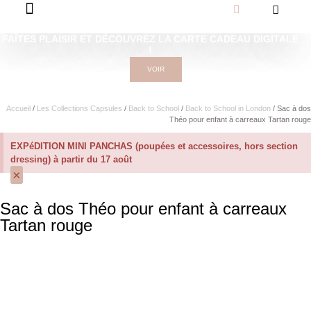
FAÎTES PLAISIR ET DÉCOUVREZ LA CARTE CADEAU DIGITALE
!
VOIR
Accueil
/
Les Collections Capsules
/
Back to School
/
Back to School in London
/ Sac à dos
Théo pour enfant à carreaux Tartan rouge
EXPéDITION MINI PANCHAS (poupées et accessoires, hors section
dressing) à partir du 17 août
×
Sac à dos Théo pour enfant à carreaux
Tartan rouge