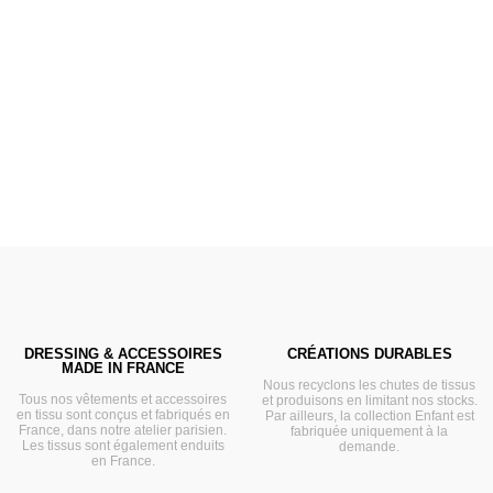
Poussettes &
Landaus
Prêts pour l'évasion
VOIR
DRESSING & ACCESSOIRES
CRÉATIONS DURABLES
MADE IN FRANCE
Nous recyclons les chutes de tissus
Tous nos vêtements et accessoires
et produisons en limitant nos stocks.
en tissu sont conçus et fabriqués en
Par ailleurs, la collection Enfant est
France, dans notre atelier parisien.
fabriquée uniquement à la
Les tissus sont également enduits
demande.
en France.