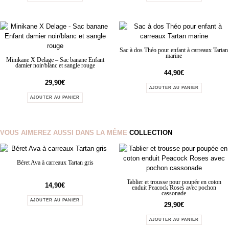
Sac à dos Théo pour enfant à carreaux Tartan
marine
Minikane X Delage – Sac banane Enfant
damier noir/blanc et sangle rouge
44,90
€
29,90
€
AJOUTER AU PANIER
AJOUTER AU PANIER
VOUS AIMEREZ AUSSI DANS LA MÊME
COLLECTION
Béret Ava à carreaux Tartan gris
Tablier et trousse pour poupée en coton
14,90
€
enduit Peacock Roses avec pochon
cassonade
AJOUTER AU PANIER
29,90
€
AJOUTER AU PANIER