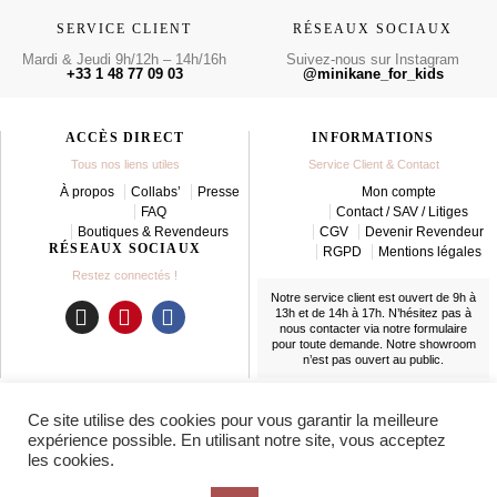
SERVICE CLIENT
RÉSEAUX SOCIAUX
Mardi & Jeudi 9h/12h – 14h/16h
Suivez-nous sur Instagram
+33 1 48 77 09 03
@minikane_for_kids
ACCÈS DIRECT
INFORMATIONS
Tous nos liens utiles
Service Client & Contact
À propos
Collabs’
Presse
Mon compte
FAQ
Contact / SAV / Litiges
Boutiques & Revendeurs
CGV
Devenir Revendeur
RÉSEAUX SOCIAUX
RGPD
Mentions légales
Restez connectés !
Notre service client est ouvert de 9h à
13h et de 14h à 17h. N’hésitez pas à
nous contacter
via notre formulaire
I
P
F
pour toute demande. Notre showroom
n
i
a
n’est pas ouvert au public.
s
n
c
t
t
e
LIVRAISON
Ce site utilise des cookies pour vous garantir la meilleure
a
e
b
En France et partout dans le monde
expérience possible. En utilisant notre site, vous acceptez
g
r
o
les cookies.
r
e
o
a
s
k