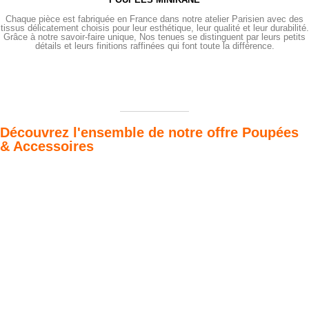
Chaque pièce est fabriquée en France dans notre atelier Parisien avec des
tissus délicatement choisis pour leur esthétique, leur qualité et leur durabilité.
Grâce à notre savoir-faire unique, Nos tenues se distinguent par leurs petits
détails et leurs finitions raffinées qui font toute la différence.
Découvrez l'ensemble de notre offre Poupées
& Accessoires
Poupées Minikane
Dressing Gordis 34
Gordis
& 37cm
Des bouilles à croquer
Défilé de styles
VOIR
VOIR