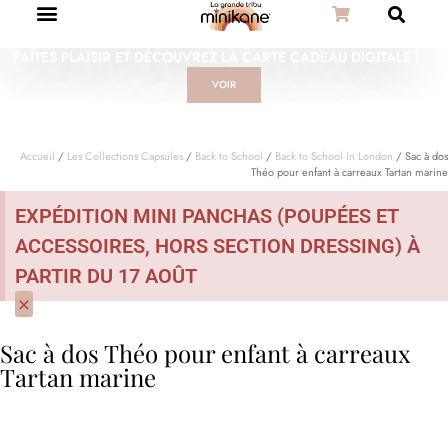
FAÎTES PLAISIR ET DÉCOUVREZ LA CARTE CADEAU DIGITALE !
VOIR
Accueil
/
Les Collections Capsules
/
Back to School
/
Back to School in London
/ Sac à dos
Théo pour enfant à carreaux Tartan marine
EXPÉDITION MINI PANCHAS (POUPÉES ET
ACCESSOIRES, HORS SECTION DRESSING) À
PARTIR DU 17 AOÛT
×
Sac à dos Théo pour enfant à carreaux
Tartan marine