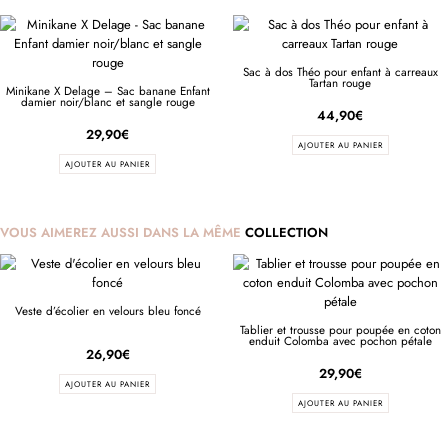
Sac à dos Théo pour enfant à carreaux
Tartan rouge
Minikane X Delage – Sac banane Enfant
damier noir/blanc et sangle rouge
44,90
€
29,90
€
AJOUTER AU PANIER
AJOUTER AU PANIER
VOUS AIMEREZ AUSSI DANS LA MÊME
COLLECTION
Veste d’écolier en velours bleu foncé
Tablier et trousse pour poupée en coton
enduit Colomba avec pochon pétale
26,90
€
29,90
€
AJOUTER AU PANIER
AJOUTER AU PANIER