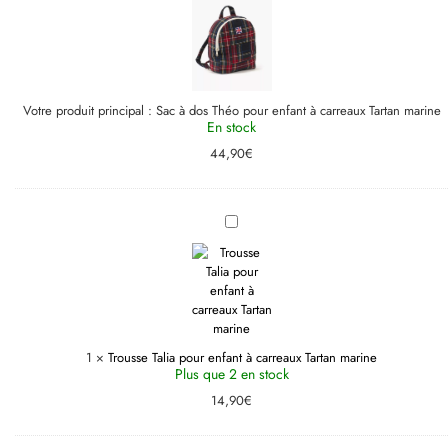
Théo
pour
enfant
à
carreaux
Tartan
marine
Votre produit principal :
Sac à dos Théo pour enfant à carreaux Tartan marine
En stock
44,90
€
Trousse
Talia
pour
enfant
à
carreaux
Tartan
marine
1
×
Trousse Talia pour enfant à carreaux Tartan marine
Plus que 2 en stock
14,90
€