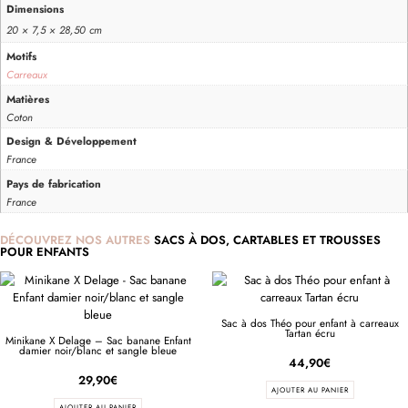
Dimensions
20 × 7,5 × 28,50 cm
Motifs
Carreaux
Matières
Coton
Design & Développement
France
Pays de fabrication
France
DÉCOUVREZ NOS AUTRES
SACS À DOS, CARTABLES ET TROUSSES
POUR ENFANTS
Sac à dos Théo pour enfant à carreaux
Tartan écru
Minikane X Delage – Sac banane Enfant
damier noir/blanc et sangle bleue
44,90
€
29,90
€
AJOUTER AU PANIER
AJOUTER AU PANIER