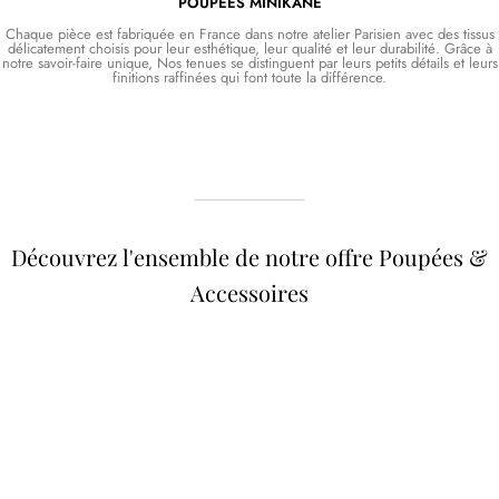
POUPÉES MINIKANE
Chaque pièce est fabriquée en France dans notre atelier Parisien avec des tissus
délicatement choisis pour leur esthétique, leur qualité et leur durabilité. Grâce à
notre savoir-faire unique, Nos tenues se distinguent par leurs petits détails et leurs
finitions raffinées qui font toute la différence.
Découvrez l'ensemble de notre offre Poupées &
Accessoires
Poupées Minikane
Dressing Gordis 34 &
Gordis
37cm
Des bouilles à croquer
Défilé de styles