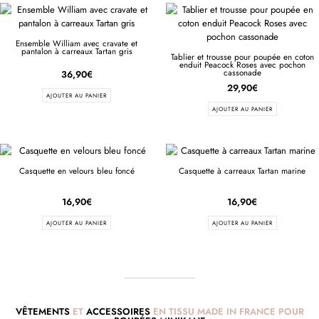
Ensemble William avec cravate et
pantalon à carreaux Tartan gris
Tablier et trousse pour poupée en coton
enduit Peacock Roses avec pochon
cassonade
36,90
€
29,90
€
AJOUTER AU PANIER
AJOUTER AU PANIER
Casquette en velours bleu foncé
Casquette à carreaux Tartan marine
16,90
€
16,90
€
AJOUTER AU PANIER
AJOUTER AU PANIER
VÊTEMENTS
ET
ACCESSOIRES
EN TISSU MADE IN FRANCE POUR