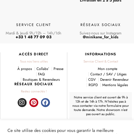
Livraison en 2 à 5 jours
SERVICE CLIENT
RÉSEAUX SOCIAUX
Mardi & Jeudi 9h/12h – 14h/16h
Suivez-nous sur Instagram
+33 1 48 77 09 03
@minikane_for_kids
ACCÈS DIRECT
INFORMATIONS
Tous nos liens utiles
Service Client & Contact
À propos
Collabs’
Presse
Mon compte
FAQ
Contact / SAV / Litiges
Boutiques & Revendeurs
CGV
Devenir Revendeur
RÉSEAUX SOCIAUX
RGPD
Mentions légales
Restez connectés !
Notre service client est ouvert de 9h à
13h et de 14h à 17h. N’hésitez pas à
I
P
F
nous contacter
via notre formulaire
pour
toute demande. Notre showroom n’est
n
i
a
pas ouvert au public.
s
n
c
t
t
e
LIVRAISON
a
e
b
Ce site utilise des cookies pour vous garantir la meilleure
En France et partout dans le monde