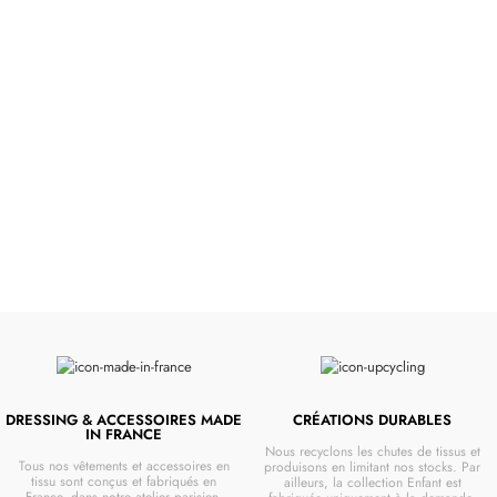
Poussettes &
Landaus
Prêts pour l'évasion
VOIR
DRESSING & ACCESSOIRES MADE
CRÉATIONS DURABLES
IN FRANCE
Nous recyclons les chutes de tissus et
Tous nos vêtements et accessoires en
produisons en limitant nos stocks. Par
tissu sont conçus et fabriqués en
ailleurs, la collection Enfant est