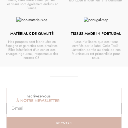
France, dans notre atelier parisien.
fabriquée uniquement à la demande.
Les tissus sont également enduits en
France.
MATÉRIAUX DE QUALITÉ
TISSUS MADE IN PORTUGAL
Nos poupées sont fabriquées en
Nous n'utilisons que des tissus
Espagne et garanties sans phtalates.
certifiés par le label Oeko-Tex®.
Elles bénéficient d'un cahier des
L'attention portée au choix de nos
charges rigoureux, respectueux des
fournisseurs est primordiale pour
normes CE.
nous.
Inscrivez-vous
À NOTRE NEWSLETTER
ENVOYER