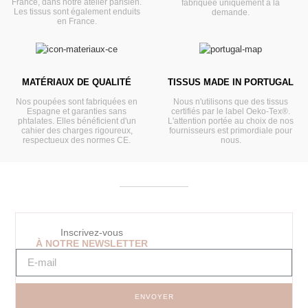
France, dans notre atelier parisien.
fabriquée uniquement à la
Les tissus sont également enduits
demande.
en France.
MATÉRIAUX DE QUALITÉ
TISSUS MADE IN PORTUGAL
Nos poupées sont fabriquées en
Nous n'utilisons que des tissus
Espagne et garanties sans
certifiés par le label Oeko-Tex®.
phtalates. Elles bénéficient d'un
L'attention portée au choix de nos
cahier des charges rigoureux,
fournisseurs est primordiale pour
respectueux des normes CE.
nous.
Inscrivez-vous
À NOTRE NEWSLETTER
ENVOYER