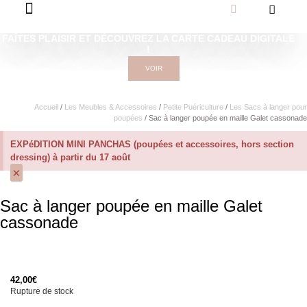
FAÎTES PLAISIR ET DÉCOUVREZ LA CARTE CADEAU DIGITALE
!
VOIR
Accueil
/
Les Meubles & Accessoires
/
Petite Puériculture
/
Les Sacs à langer pour
poupées
/ Sac à langer poupée en maille Galet cassonade
EXPéDITION MINI PANCHAS (poupées et accessoires, hors section
dressing) à partir du 17 août
×
Sac à langer poupée en maille Galet
cassonade
42,00
€
Rupture de stock