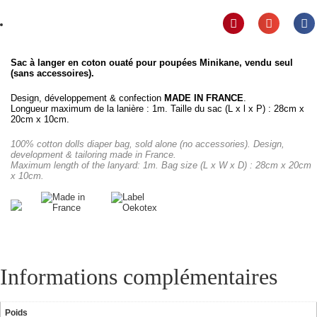
Sac à langer en coton ouaté pour poupées Minikane, vendu seul
(sans accessoires).
Design, développement & confection
MADE IN FRANCE
.
Longueur maximum de la lanière : 1m. Taille du sac (L x l x P) : 28cm x
20cm x 10cm.
100% cotton dolls diaper bag, sold alone (no accessories). Design,
development & tailoring made in France.
Maximum length of the lanyard: 1m. Bag size (L x W x D) : 28cm x 20cm
x 10cm.
Informations complémentaires
Poids