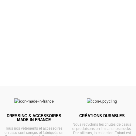
Poussettes &
Landaus
Prêts pour l'évasion
VOIR
DRESSING & ACCESSOIRES
CRÉATIONS DURABLES
MADE IN FRANCE
Nous recyclons les chutes de tissus
Tous nos vêtements et accessoires
et produisons en limitant nos stocks.
en tissu sont conçus et fabriqués en
Par ailleurs, la collection Enfant est