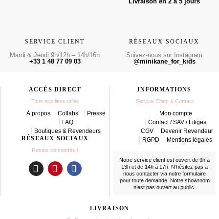
Livraison en 2 à 5 jours
SERVICE CLIENT
RÉSEAUX SOCIAUX
Mardi & Jeudi 9h/12h – 14h/16h
Suivez-nous sur Instagram
+33 1 48 77 09 03
@minikane_for_kids
ACCÈS DIRECT
INFORMATIONS
Tous nos liens utiles
Service Client & Contact
À propos
Collabs’
Presse
Mon compte
FAQ
Contact / SAV / Litiges
Boutiques & Revendeurs
CGV
Devenir Revendeur
RÉSEAUX SOCIAUX
RGPD
Mentions légales
Restez connectés !
Notre service client est ouvert de 9h à
13h et de 14h à 17h. N’hésitez pas à
nous contacter
via notre formulaire
I
P
F
pour toute demande. Notre showroom
n
i
a
n’est pas ouvert au public.
s
n
c
t
t
e
LIVRAISON
a
e
b