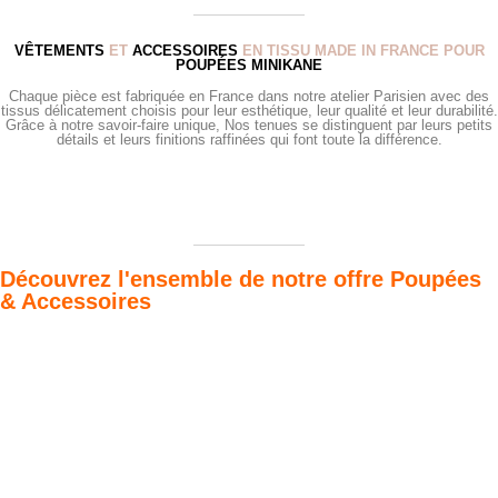
VÊTEMENTS
ET
ACCESSOIRES
EN TISSU MADE IN FRANCE POUR
POUPÉES MINIKANE
Chaque pièce est fabriquée en France dans notre atelier Parisien avec des
tissus délicatement choisis pour leur esthétique, leur qualité et leur durabilité.
Grâce à notre savoir-faire unique, Nos tenues se distinguent par leurs petits
détails et leurs finitions raffinées qui font toute la différence.
Découvrez l'ensemble de notre offre Poupées
& Accessoires
Poupées Minikane
Dressing Gordis 34
Gordis
& 37cm
Des bouilles à croquer
Défilé de styles