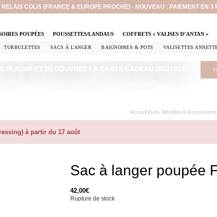
EN RELAIS COLIS (FRANCE & EUROPE PROCHE) - NOUVEAU : PAIEMENT EN 3
SOIRES POUPÉES
POUSSETTES/LANDAUS
COFFRETS « VALISES D’ANTAN »
TURBULETTES
SACS À LANGER
BAIGNOIRES & POTS
VALISETTES ANNETT
S PLAISIR ET DÉCOUVREZ LA CARTE CADEAU DIGITALE !
V
Accueil
/
Les Meubles & Accessoires
ssing) à partir du 17 août
Sac à langer poupée Fu
42,00
€
Rupture de stock