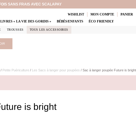
 FOIS SANS FRAIS AVEC SCALAPAY
WISHLIST
MON COMPTE
PANIER
LIVRES « LA VIE DES GORDIS »
BÉBÉS/ENFANTS
ÉCO FRIENDLY
E
TROUSSES
TOUS LES ACCESSOIRES
OIR
/
Petite Puériculture
/
Les Sacs à langer pour poupées
/ Sac à langer poupée Future is bright
ture is bright