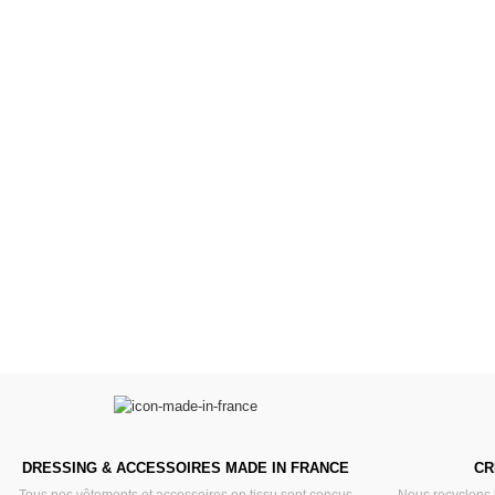
Poupées Minikane
Dressing Gordi
Gordis
37cm
Des bouilles à croquer
Défilé de styles
VOIR
VOIR
DRESSING & ACCESSOIRES MADE IN FRANCE
CR
Tous nos vêtements et accessoires en tissu sont conçus
Nous recyclons 