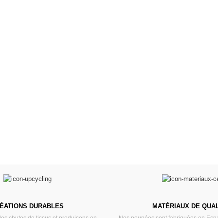
s 34 &
Valis
Meubles & Puériculture
Pour être bien équipé
L
VOIR
ÉATIONS DURABLES
MATÉRIAUX DE QUAL
les chutes de tissus et produisons en
Nos poupées sont fabriquées en Espa