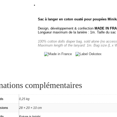
Sac à langer en coton ouaté pour poupées Minika
Design, développement & confection
MADE IN FR
Longueur maximum de la lanière : 1m. Taille du sac
100% cotton dolls diaper bag, sold alone (no access
Maximum length of the lanyard: 1m. Bag size (L x 
mations complémentaires
ids
0,25 kg
sions
28 × 20 × 10 cm
ifs
Future is bright