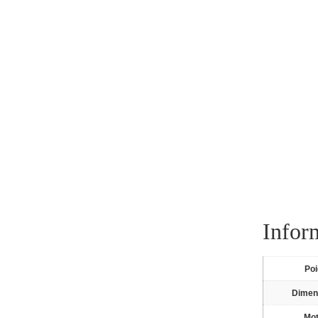
Infor
Po
Dimen
Mot