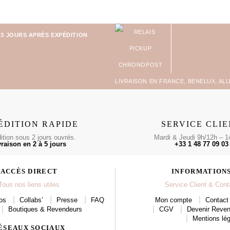
-3 JOURS APRÈS EXPÉDITION
LIVRAISON EN FRANCE, BENELUX, AL
ÉDITION RAPIDE
SERVICE CLI
tion sous 2 jours ouvrés.
Mardi & Jeudi 9h/12h – 1
vraison en 2 à 5 jours
+33 1 48 77 09 03
ACCÈS DIRECT
INFORMATION
Tous nos liens utiles
Service Client & Cont
os
Collabs’
Presse
FAQ
Mon compte
Contact 
Boutiques & Revendeurs
CGV
Devenir Reve
Mentions lég
ÉSEAUX SOCIAUX