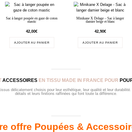
Sac à langer poupée en gaze de coton
Minikane X Delage – Sac à langer
mastic
damier beige et blanc
42,00
€
42,90
€
AJOUTER AU PANIER
AJOUTER AU PANIER
T
ACCESSOIRES
EN TISSU MADE IN FRANCE POUR
POUP
sus délicatement choisis pour leur esthétique, leur qualité et leur durabilité.
détails et leurs finitions raffinées qui font toute la différence.
re offre Poupées & Accessoi