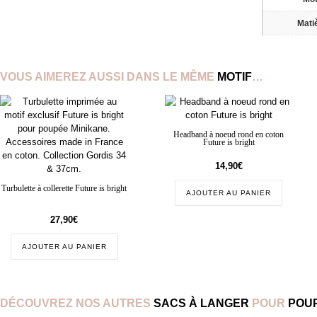
Mati
VOUS AIMEREZ AUSSI DANS LE MÊME
MOTIF
…
Headband à noeud rond en coton
Future is bright
14,90
€
Turbulette à collerette Future is bright
AJOUTER AU PANIER
27,90
€
AJOUTER AU PANIER
DÉCOUVREZ NOS AUTRES
SACS À LANGER
POUR
POUP