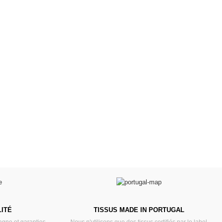
es d'antan prêtes
Poussettes & Landaus
à offrir
Prêts pour l'évasion
a malle aux trésors
VOIR
VOIR
ITÉ
TISSUS MADE IN PORTUGAL
gne et garanties
Nous n'utilisons que des tissus certifiés par le label