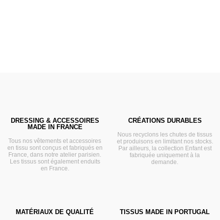
VOIR
DRESSING & ACCESSOIRES
CRÉATIONS DURABLES
MADE IN FRANCE
Nous recyclons les chutes de tissus
Tous nos vêtements et accessoires
et produisons en limitant nos stocks.
en tissu sont conçus et fabriqués en
Par ailleurs, la collection Enfant est
France, dans notre atelier parisien.
fabriquée uniquement à la
Les tissus sont également enduits
demande.
en France.
MATÉRIAUX DE QUALITÉ
TISSUS MADE IN PORTUGAL