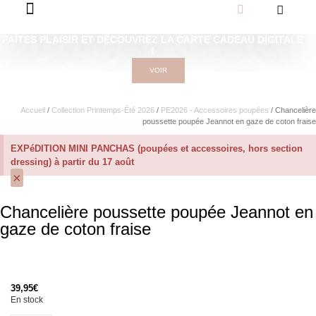
FAÎTES PLAISIR ET DÉCOUVREZ LA CARTE CADEAU DIGITALE
!
VOIR
Accueil
/
Collection Printemps-Été 2026
/
PE2026 - Accessoires poupées
/ Chancelière
poussette poupée Jeannot en gaze de coton fraise
EXPéDITION MINI PANCHAS (poupées et accessoires, hors section
dressing) à partir du 17 août
×
Chancelière poussette poupée Jeannot en
gaze de coton fraise
39,95
€
En stock