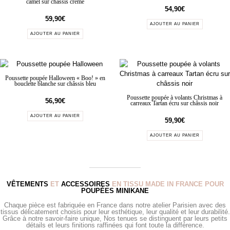
camel sur châssis crème
54,90
€
59,90
€
AJOUTER AU PANIER
AJOUTER AU PANIER
Poussette poupée Halloween « Boo! » en
bouclette blanche sur châssis bleu
Poussette poupée à volants Christmas à
56,90
€
carreaux Tartan écru sur châssis noir
AJOUTER AU PANIER
59,90
€
AJOUTER AU PANIER
VÊTEMENTS
ET
ACCESSOIRES
EN TISSU MADE IN FRANCE POUR
POUPÉES MINIKANE
Chaque pièce est fabriquée en France dans notre atelier Parisien avec des
tissus délicatement choisis pour leur esthétique, leur qualité et leur durabilité.
Grâce à notre savoir-faire unique, Nos tenues se distinguent par leurs petits
détails et leurs finitions raffinées qui font toute la différence.