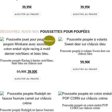
39,95
€
39,95
€
AJOUTER AU PANIER
AJOUTER AU PANIER
DÉCOUVREZ AUSSI NOS
POUSSETTES POUR POUPÉES
Promo !
Poussette poupée à volants Sweet deer sur
châssis bleu
Poussette poupée Racing à damier noir/blanc,
59,90
€
biais bleu sur châssis noir
AJOUTER AU PANIER
54,90
€
39,00
€
AJOUTER AU PANIER
Poussette poupée en coton enduit POP
CORN sur châssis crème
Poussette poupée Rudolph en fausse fourrure