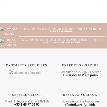
LIVRAISON PAR GLS EN FRANCE MÉTROPOLITAINE
EN 2-3 JOURS
APRÈS EXPÉDITION
LIVRAISON EN FRANCE, BENELUX, ALLEMAGNE, ESPAGNE, ITALIE ET
PORTUGAL EN
RELAIS PICKUP
PAIEMENTS SÉCURISÉS
EXPÉDITION RAPIDE
Expédition sous 2 jours ouvrés.
Livraison en 2 à 5 jours
SERVICE CLIENT
RÉSEAUX SOCIAUX
Mardi & Jeudi 9h/12h – 14h/16h
Suivez-nous sur Instagram
+33 1 48 77 09 03
@minikane_for_kids