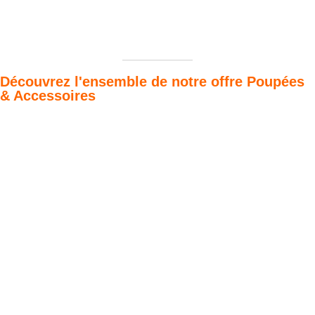
Découvrez l'ensemble de notre offre Poupées
& Accessoires
Poupées Minikane
Dressing Gordis 34
Gordis
& 37cm
Des bouilles à croquer
Défilé de styles
VOIR
VOIR