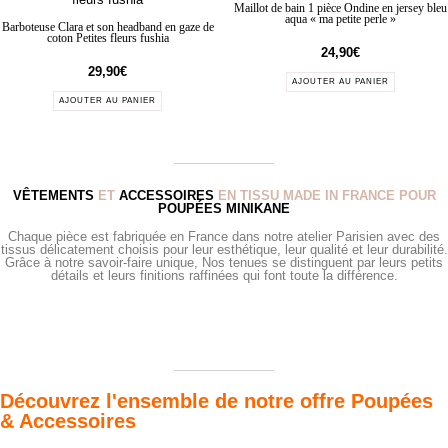
Maillot de bain 1 pièce Ondine en jersey bleu
aqua « ma petite perle »
Barboteuse Clara et son headband en gaze de
coton Petites fleurs fushia
24,90
€
29,90
€
AJOUTER AU PANIER
AJOUTER AU PANIER
VÊTEMENTS
ET
ACCESSOIRES
EN TISSU MADE IN FRANCE POUR
POUPÉES MINIKANE
Chaque pièce est fabriquée en France dans notre atelier Parisien avec des
tissus délicatement choisis pour leur esthétique, leur qualité et leur durabilité.
Grâce à notre savoir-faire unique, Nos tenues se distinguent par leurs petits
détails et leurs finitions raffinées qui font toute la différence.
Découvrez l'ensemble de notre offre Poupées
& Accessoires