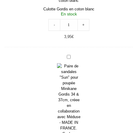
Culotte Gordis en coton blanc
En stock
-
+
3,95
€
Sandales
de
plage
“Sun”
pour
poupée
Gordis
blanc