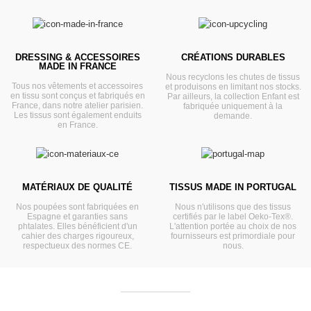
DRESSING & ACCESSOIRES
CRÉATIONS DURABLES
MADE IN FRANCE
Nous recyclons les chutes de tissus
Tous nos vêtements et accessoires
et produisons en limitant nos stocks.
en tissu sont conçus et fabriqués en
Par ailleurs, la collection Enfant est
France, dans notre atelier parisien.
fabriquée uniquement à la
Les tissus sont également enduits
demande.
en France.
MATÉRIAUX DE QUALITÉ
TISSUS MADE IN PORTUGAL
Nos poupées sont fabriquées en
Nous n'utilisons que des tissus
Espagne et garanties sans
certifiés par le label Oeko-Tex®.
phtalates. Elles bénéficient d'un
L'attention portée au choix de nos
cahier des charges rigoureux,
fournisseurs est primordiale pour
respectueux des normes CE.
nous.