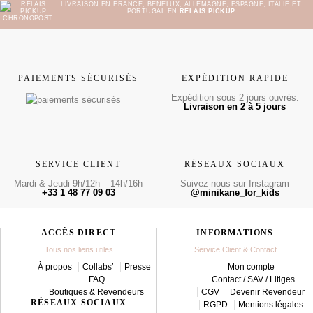
LIVRAISON EN FRANCE, BENELUX, ALLEMAGNE, ESPAGNE, ITALIE ET
PORTUGAL EN
RELAIS PICKUP
PAIEMENTS SÉCURISÉS
EXPÉDITION RAPIDE
Expédition sous 2 jours ouvrés.
Livraison en 2 à 5 jours
SERVICE CLIENT
RÉSEAUX SOCIAUX
Mardi & Jeudi 9h/12h – 14h/16h
Suivez-nous sur Instagram
+33 1 48 77 09 03
@minikane_for_kids
ACCÈS DIRECT
INFORMATIONS
Tous nos liens utiles
Service Client & Contact
À propos
Collabs’
Presse
Mon compte
FAQ
Contact / SAV / Litiges
Boutiques & Revendeurs
CGV
Devenir Revendeur
RÉSEAUX SOCIAUX
RGPD
Mentions légales