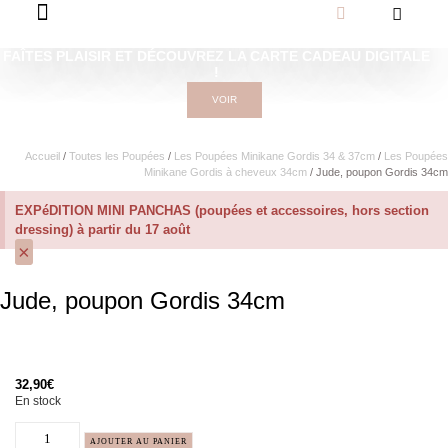
FAÎTES PLAISIR ET DÉCOUVREZ LA CARTE CADEAU DIGITALE
!
VOIR
Accueil
/
Toutes les Poupées
/
Les Poupées Minikane Gordis 34 & 37cm
/
Les Poupées
Minikane Gordis à cheveux 34cm
/ Jude, poupon Gordis 34cm
EXPéDITION MINI PANCHAS (poupées et accessoires, hors section
dressing) à partir du 17 août
×
Jude, poupon Gordis 34cm
32,90
€
En stock
AJOUTER AU PANIER