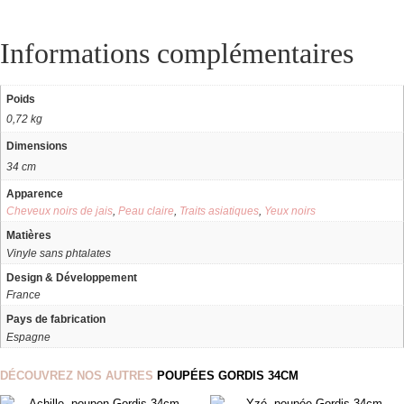
Informations complémentaires
Poids
0,72 kg
Dimensions
34 cm
Apparence
Cheveux noirs de jais
,
Peau claire
,
Traits asiatiques
,
Yeux noirs
Matières
Vinyle sans phtalates
Design & Développement
France
Pays de fabrication
Espagne
DÉCOUVREZ NOS AUTRES
POUPÉES GORDIS 34CM