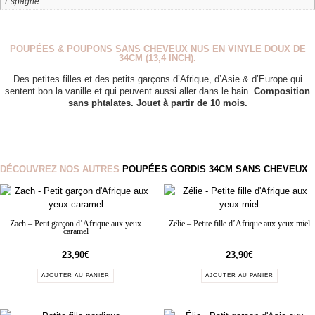
Espagne
POUPÉES & POUPONS SANS CHEVEUX NUS EN VINYLE DOUX DE
34CM (13,4 INCH).
Des petites filles et des petits garçons d’Afrique, d’Asie & d’Europe qui
sentent bon la vanille et qui peuvent aussi aller dans le bain.
Composition
sans phtalates. Jouet à partir de 10 mois.
DÉCOUVREZ NOS AUTRES
POUPÉES GORDIS 34CM SANS CHEVEUX
Zach – Petit garçon d’Afrique aux yeux
Zélie – Petite fille d’Afrique aux yeux miel
caramel
23,90
€
23,90
€
AJOUTER AU PANIER
AJOUTER AU PANIER