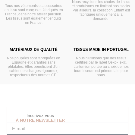
Nous recyclons les chutes de tissus
Tous nos vêtements et accessoires
et produisons en limitant nos stocks.
en tissu sont conçus et fabriqués en
Par ailleurs, la collection Enfant est
France, dans notre atelier parisien.
fabriquée uniquement à la
Les tissus sont également enduits
demande.
en France.
MATÉRIAUX DE QUALITÉ
TISSUS MADE IN PORTUGAL
Nos poupées sont fabriquées en
Nous n'utilisons que des tissus
Espagne et garanties sans
certifiés par le label Oeko-Tex®.
phtalates. Elles bénéficient d'un
L'attention portée au choix de nos
cahier des charges rigoureux,
fournisseurs est primordiale pour
respectueux des normes CE.
nous.
Inscrivez-vous
À NOTRE NEWSLETTER