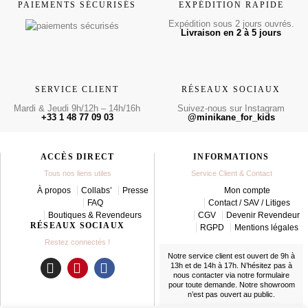
PAIEMENTS SÉCURISÉS
EXPÉDITION RAPIDE
Expédition sous 2 jours ouvrés.
Livraison en 2 à 5 jours
SERVICE CLIENT
RÉSEAUX SOCIAUX
Mardi & Jeudi 9h/12h – 14h/16h
Suivez-nous sur Instagram
+33 1 48 77 09 03
@minikane_for_kids
ACCÈS DIRECT
INFORMATIONS
Tous nos liens utiles
Service Client & Contact
À propos
Collabs’
Presse
Mon compte
FAQ
Contact / SAV / Litiges
Boutiques & Revendeurs
CGV
Devenir Revendeur
RÉSEAUX SOCIAUX
RGPD
Mentions légales
Restez connectés !
Notre service client est ouvert de 9h à
13h et de 14h à 17h. N’hésitez pas à
nous contacter
via notre formulaire
I
P
F
pour toute demande. Notre showroom
n
i
a
n’est pas ouvert au public.
s
n
c