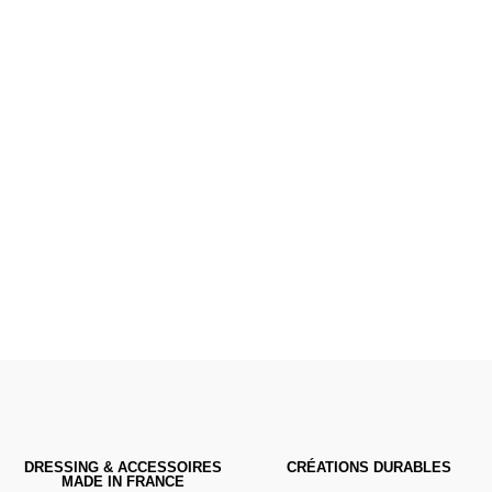
Poussettes &
Landaus
Prêts pour l'évasion
VOIR
DRESSING & ACCESSOIRES
CRÉATIONS DURABLES
MADE IN FRANCE