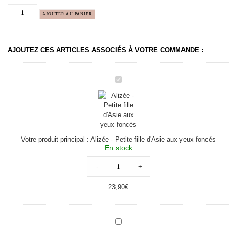
AJOUTER AU PANIER
AJOUTEZ CES ARTICLES ASSOCIÉS À VOTRE COMMANDE :
Alizée
-
Petite
fille
d'Asie
aux
yeux
foncés
Votre produit principal :
Alizée - Petite fille d'Asie aux yeux foncés
En stock
-
+
23,90
€
Culotte
Gordis