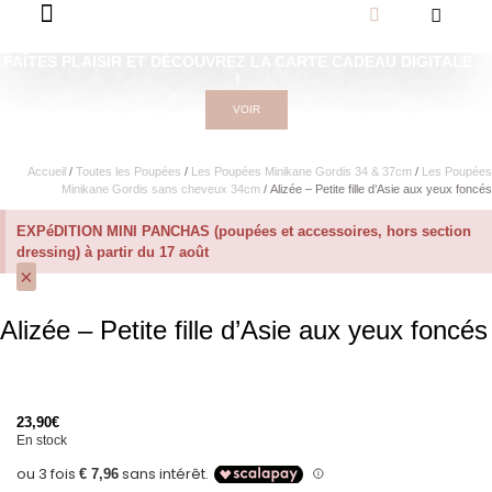
FAÎTES PLAISIR ET DÉCOUVREZ LA CARTE CADEAU DIGITALE
!
VOIR
Accueil
/
Toutes les Poupées
/
Les Poupées Minikane Gordis 34 & 37cm
/
Les Poupées
Minikane Gordis sans cheveux 34cm
/ Alizée – Petite fille d’Asie aux yeux foncés
EXPéDITION MINI PANCHAS (poupées et accessoires, hors section
dressing) à partir du 17 août
×
Alizée – Petite fille d’Asie aux yeux foncés
23,90
€
En stock