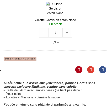
en
coton
blanc
Culotte Gordis en coton blanc
En stock
-
+
3,95
€
TOUT AJOUTER AU PANIER
Alizée petite fille d’Asie aux yeux foncés
,
poupée Gordis sans
cheveux exclusive Minikane, vendue sans culotte
.
– Taille de 34cm avec jambes pliées (ne tient pas debout)
– Yeux noirs
– Logotée « Minikane » derrière la nuque
Poupée en vinyle sans phtalate et parfumée à la vanille.