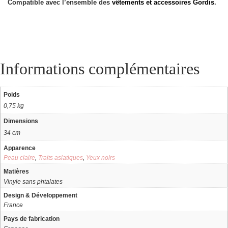
Compatible avec l’ensemble des
vêtements et accessoires Gordis
.
Informations complémentaires
Poids
0,75 kg
Dimensions
34 cm
Apparence
Peau claire
,
Traits asiatiques
,
Yeux noirs
Matières
Vinyle sans phtalates
Design & Développement
France
Pays de fabrication